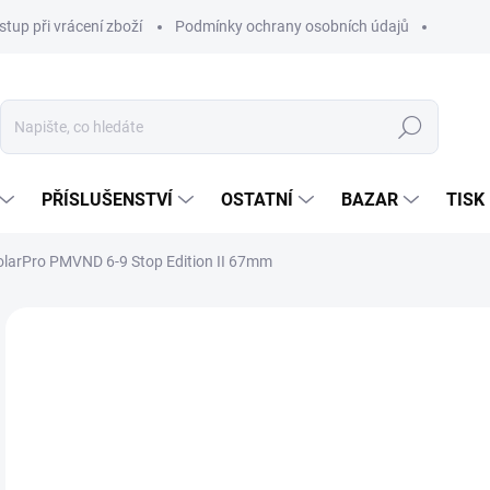
stup při vrácení zboží
Podmínky ochrany osobních údajů
Hledat
PŘÍSLUŠENSTVÍ
OSTATNÍ
BAZAR
TISK
olarPro PMVND 6-9 Stop Edition II 67mm
7 
6 0
Měr
SKL
cena
MŮŽ
DO:
14.