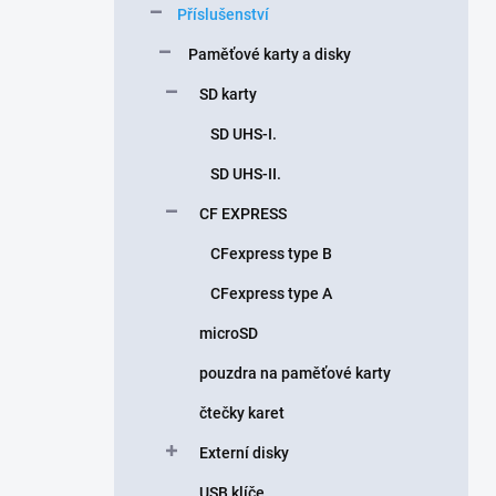
Příslušenství
í
p
Paměťové karty a disky
a
n
SD karty
e
SD UHS-I.
l
SD UHS-II.
CF EXPRESS
CFexpress type B
CFexpress type A
microSD
pouzdra na paměťové karty
čtečky karet
Externí disky
USB klíče