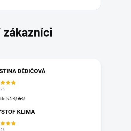
STINA DĚDIČOVÁ
026
ktní vše🩷☘️🩷
YSTOF KLIMA
026