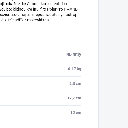
ňují pokaždé dosáhnout konzistentních
ycujete klidnou krajinu, filtr PolarPro PMVND
ozicí, což z něj činí nepostradatelný nástroj
 čisticí hadřík z mikrovlákna
ND filtry
0.17 kg
2,8 cm
12,7 cm
12 cm