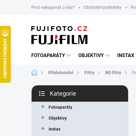
Přejít
Proč nakupovat u nás?
Obchodní podmínky
Po
na
obsah
FOTOAPARÁTY
OBJEKTIVY
INSTAX
Domů
Příslušenství
Filtry
ND filtry
P
P
Kategorie
o
Přeskočit
s
kategorie
t
Fotoaparáty
r
Objektivy
a
n
Instax
n