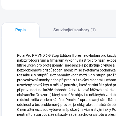
Popis
Související soubory (1)
PolarPro PMVND 6-9 Stop Edition II přesné ovládání pro každý
nabízí fotografům a filmařům výkonný nástroj pro řízení expo
filtr je určen pro profesionály i nadšence a poskytuje plynulé 
bezproblémové přizpůsobení měnícím se světelným podmínkám. 
rozsahu 6-9 stupňů: Bez námahy volte mezi 6 a 9 stupni pro říz
pro venkovní snímky nebo při práci s širokými clonami. Ochran
uzavřený pevný kryt a měkké pouzdro, které chrání filtr před
připravenost na každé dobrodružství. Nulová křížová polariza
obávaného "X-vzoru", který se může objevit u některých variabi
redukci světla v celém záběru. Precizně opracovaný rám: Rám 
odolnost a bezproblémový provoz, je lehký, ale dostatečně robu
CinemaSeries: Jsou vybavena špičkovými vícevrstvými skly Pola
neutralitu a zaručují, že si každý záběr zachová čistotu a př