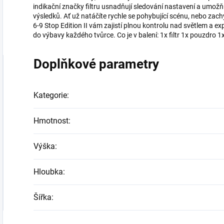
indikační značky filtru usnadňují sledování nastavení a umož
výsledků. Ať už natáčíte rychle se pohybující scénu, nebo zach
6-9 Stop Edition II vám zajistí plnou kontrolu nad světlem a exp
do výbavy každého tvůrce. Co je v balení: 1x filtr 1x pouzdro 1x
Doplňkové parametry
Kategorie
:
Hmotnost
:
Výška
:
Hloubka
:
Šířka
: