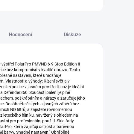
ZEPTAT SE
HLÍDAT
Hodnocení
Diskuze
 výstřel PolarPro PMVND 6-9 Stop Edition II
zice bez kompromisů v kvalitě obrazu. Tento
a přesné nastavení, které umožňuje
Vlastnosti a výhody: Řízení světla v
ení expozice v jasném prostředí, což je ideální
a Defender360: Součástí balení je plně
 prachem, poškrábáním a nárazy a zaručuje jeho
ce: Dosáhněte čistých a jasných záběrů bez
lních ND filtrů, a zajistěte rovnoměrnou
z leteckého hliníku, navržený s ohledem na
stní pro profesionální použití. Skla řady
rPro, která zajišťují ostrost a barevnou
esné barvy. Snadné nastavení: Obráběné