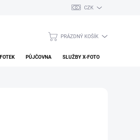
CZK
PRÁZDNÝ KOŠÍK
NÁKUPNÍ
KOŠÍK
 FOTEK
PŮJČOVNA
SLUŽBY X-FOTO
KONTAKTY
290 Kč
25 Kč bez DPH
ná
ADEM (CENTRÁLA EU SKLAD)
:
EME DORUČIT
8.2026