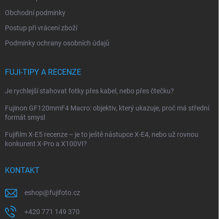
í
Obchodní podmínky
Postup při vrácení zboží
Podmínky ochrany osobních údajů
FUJI-TIPY A RECENZE
Je rychlejší stahovat fotky přes kabel, nebo přes čtečku?
Fujinon GF120mmF4 Macro: objektiv, který ukazuje, proč má střední
formát smysl
Fujifilm X-E5 recenze – je to ještě nástupce X-E4, nebo už rovnou
konkurent X-Pro a X100VI?
KONTAKT
eshop
@
fujifoto.cz
+420 771 149 370