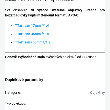
35mm/f1.4 + 50mm/f1.2
za zvýhodněnou cenu
.
Set obsahuje
tři vysoce světelné objektivy určené
pro
bezzrcadlovky Fujifilm X-mount formátu APS-C
:
TTartisan 17mm f/1.4
TTartisan 35mm f/1.4
TTartisans 50mm f/1.2
Cenově zvýhodněná sada
světelných objektivů od TTArtisan.
Doplňkové parametry
Kategorie
:
Objektivy
Typ objektivu
: