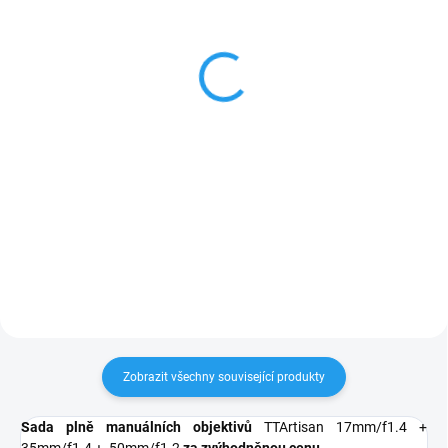
SKLADEM NA PRODEJNĚ
SKLADEM NA PRODEJNĚ
TTartisan 35mm f/1.4
TTartisans 50mm
(FUJI X)
f/1.2 (FUJI X)
2 490 Kč
2 990 Kč
2 058 Kč bez DPH
2 471 Kč bez DPH
Do košíku
Detail
Kompaktní střední objektiv
TTArtisans 50mm/f1.2 je
TTArtisan 35 mm f/1,4 spojuje
kompaktní plně manuální
eleganci a styl s osvěžujícím
objektiv, kombinující svou
designem a intuitivním
všestrannou ohniskovou
ovládáním. Jeho světelnost
vzdálenost s výjimečně rychlou
dosahující f/1,4 umožňuje
maximální světelností f/1,2.
vynikající řízení hloubky...
Nabízí působivou kontrolu nad
hloubkou...
Zobrazit všechny související produkty
Sada plně manuálních objektivů
TTArtisan 17mm/f1.4 +