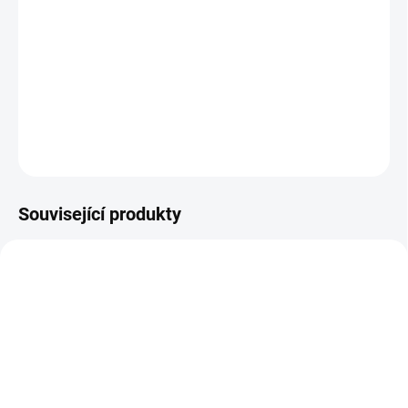
DORUČENÍ
−
+
Přidat do košíku
DETAILNÍ INFORMACE
ZEPTAT SE
HLÍDAT
Související produkty
AKCE 2026
PRODEJNÍ HIT
AKCE 2026