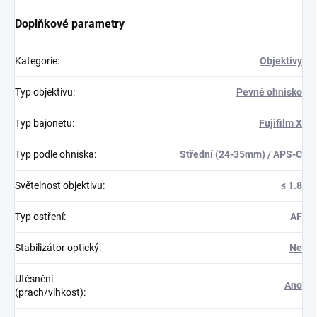
Doplňkové parametry
Kategorie
:
Objektivy
Typ objektivu
:
Pevné ohnisko
Typ bajonetu
:
Fujifilm X
Typ podle ohniska
:
Střední (24-35mm) / APS-C
Světelnost objektivu
:
≤ 1.8
Typ ostření
:
AF
Stabilizátor optický
:
Ne
Utěsnění
Ano
(prach/vlhkost)
: