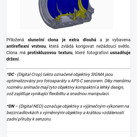
Přiložená
sluneční clona je extra dlouhá
a je vybavena
antireflexní vrstvou
, která zvládá korigovat nežádoucí světlo.
Clona má
protiskluzovou texturu
, které fotografovi
usnadňuje
držení
.
*
DC
- (
Digital Crop)
takto označené objektivy SIGMA jsou
optimalizovány pro fotoaparáty s APS-C senzorem.
Díky menšímu
rozměru snímače mají tyto objektivy kompaktní a lehký design,
což zajišťuje vynikající flexibilitu a snadnou manipulaci
.
*
DN
– (Digital NEO) označuje objektivy s výjimečným výkonem na
bezzrcadlovkách s výměnnými objektivy a krátkou vzdáleností
zadní příruby k senzoru.