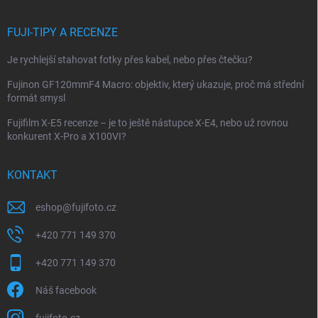
FUJI-TIPY A RECENZE
Je rychlejší stahovat fotky přes kabel, nebo přes čtečku?
Fujinon GF120mmF4 Macro: objektiv, který ukazuje, proč má střední
formát smysl
Fujifilm X-E5 recenze – je to ještě nástupce X-E4, nebo už rovnou
konkurent X-Pro a X100VI?
KONTAKT
eshop
@
fujifoto.cz
+420 771 149 370
+420 771 149 370
Náš facebook
fujifoto.cz