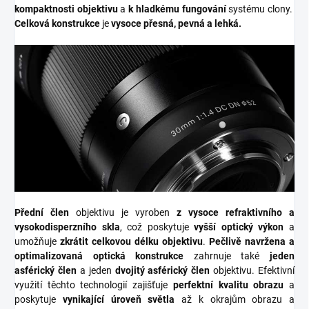
kompaktnosti objektivu
a
k hladkému fungování
systému clony.
Celková konstrukce
je
vysoce přesná, pevná a lehká.
Přední člen
objektivu je vyroben
z vysoce refraktivního a
vysokodisperzního skla
, což poskytuje
vyšší optický výkon
a
umožňuje
zkrátit celkovou délku objektivu
.
Pečlivě navržena a
optimalizovaná optická konstrukce
zahrnuje také
jeden
asférický člen
a jeden
dvojitý asférický člen
objektivu. Efektivní
využití těchto technologií zajišťuje
perfektní kvalitu obrazu
a
poskytuje
vynikající úroveň světla
až k okrajům obrazu a