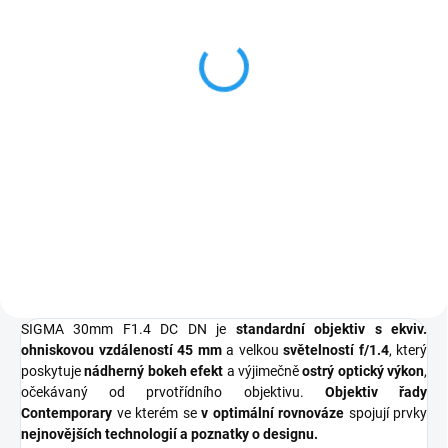
NiSi Filter AIR
Protector 52mm
1 090 Kč
901 Kč bez DPH
Do košíku
Chránič vzduchu NiSi je určen pro
fotografy a filmaře, kteří potřebují
nekompromisní ochrana bez
kompromisů v kvalitě obrazu.
Vyroben podle stejných přísných
optických standardů jako NiSi...
SIGMA 30mm F1.4 DC DN je
standardní objektiv s ekviv.
ohniskovou vzdáleností 45 mm
a velkou
světelností f/1.4
, který
poskytuje
nádherný bokeh efekt
a výjimečně
ostrý optický výkon
,
očekávaný od prvotřídního objektivu.
Objektiv řady
Contemporary
ve kterém se
v optimální rovnováze
spojují prvky
nejnovějších technologií a poznatky o designu.