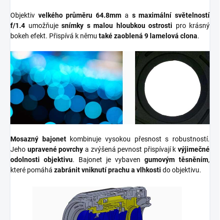
Objektiv
velkého průměru
64.8mm
a
s maximální světelností
f/1.4
umožňuje
snímky s malou hloubkou ostrosti
pro krásný
bokeh efekt. Přispívá k němu
také zaoblená 9 lamelová clona
.
Mosazný bajonet
kombinuje vysokou přesnost s robustností.
Jeho
upravené povrchy
a zvýšená pevnost přispívají k
výjimečné
odolnosti objektivu
. Bajonet je vybaven
gumovým těsněním
,
které pomáhá
zabránit vniknutí prachu a vlhkosti
do objektivu.