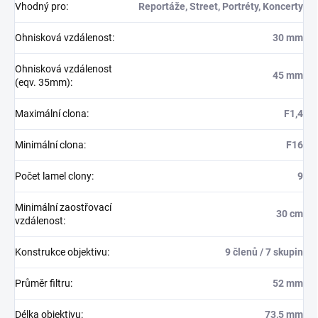
Vhodný pro
:
Reportáže, Street, Portréty, Koncerty
Ohnisková vzdálenost
:
30 mm
Ohnisková vzdálenost
45 mm
(eqv. 35mm)
:
Maximální clona
:
F1,4
Minimální clona
:
F16
Počet lamel clony
:
9
Minimální zaostřovací
30 cm
vzdálenost
:
Konstrukce objektivu
:
9 členů / 7 skupin
Průměr filtru
:
52 mm
Délka objektivu
:
73,5 mm