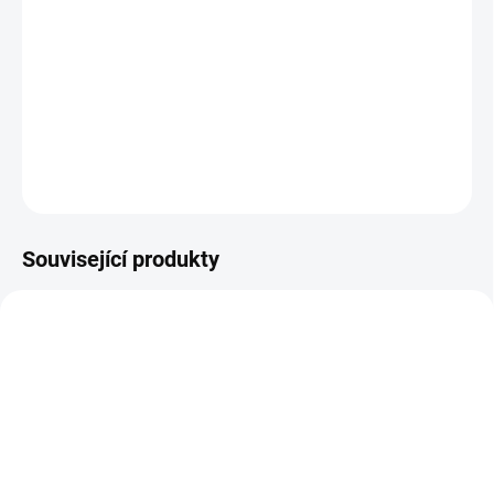
DORUČENÍ
−
+
Přidat do košíku
DETAILNÍ INFORMACE
ZEPTAT SE
HLÍDAT
Související produkty
SKLADEM NA PRODEJNĚ