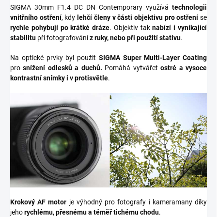
SIGMA 30mm F1.4 DC DN Contemporary využívá
technologii
vnitřního ostření
, kdy
lehčí členy v části objektivu pro ostření
se
rychle pohybují po krátké dráze
. Objektiv tak
nabízí i vynikající
stabilitu
při fotografování
z ruky, nebo při použití stativu
.
Na optické prvky byl použit
SIGMA Super Multi-Layer Coating
pro
snížení odlesků a duchů.
Pomáhá vytvářet
ostré a vysoce
kontrastní snímky i v protisvětle
.
Krokový AF motor
je výhodný pro fotografy i kameramany díky
jeho
rychlému, přesnému a téměř tichému chodu
.