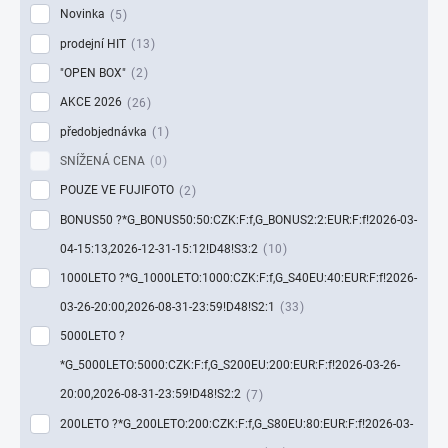
Novinka
5
prodejní HIT
13
"OPEN BOX"
2
AKCE 2026
26
předobjednávka
1
SNÍŽENÁ CENA
0
POUZE VE FUJIFOTO
2
BONUS50 ?*G_BONUS50:50:CZK:F:f,G_BONUS2:2:EUR:F:f!2026-03-
04-15:13,2026-12-31-15:12!D48!S3:2
10
1000LETO ?*G_1000LETO:1000:CZK:F:f,G_S40EU:40:EUR:F:f!2026-
03-26-20:00,2026-08-31-23:59!D48!S2:1
33
5000LETO ?
*G_5000LETO:5000:CZK:F:f,G_S200EU:200:EUR:F:f!2026-03-26-
20:00,2026-08-31-23:59!D48!S2:2
7
200LETO ?*G_200LETO:200:CZK:F:f,G_S80EU:80:EUR:F:f!2026-03-