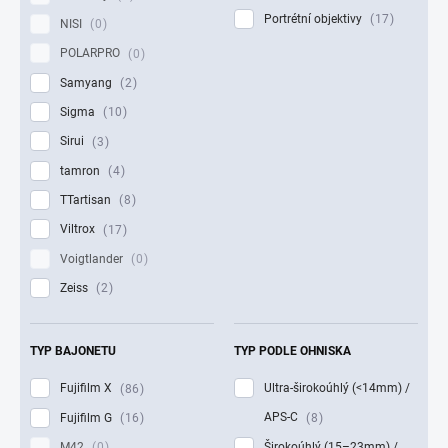
Portrétní objektivy
17
NISI
0
POLARPRO
0
Samyang
2
Sigma
10
Sirui
3
tamron
4
TTartisan
8
Viltrox
17
Voigtlander
0
Zeiss
2
TYP BAJONETU
TYP PODLE OHNISKA
Fujifilm X
Ultra-širokoúhlý (<14mm) /
86
APS-C
Fujifilm G
8
16
Širokoúhlý (15–23mm) /
M42
0