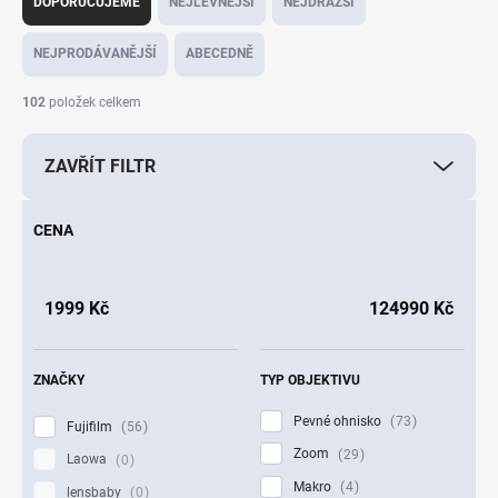
DOPORUČUJEME
NEJLEVNĚJŠÍ
NEJDRAŽŠÍ
z
e
NEJPRODÁVANĚJŠÍ
ABECEDNĚ
n
í
102
položek celkem
p
r
ZAVŘÍT FILTR
o
d
u
CENA
k
t
ů
1999
Kč
124990
Kč
ZNAČKY
TYP OBJEKTIVU
Pevné ohnisko
73
Fujifilm
56
Zoom
29
Laowa
0
Makro
4
lensbaby
0