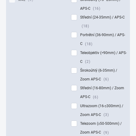
APS-C
16
Střední (24-35mm) / APS-C
18
Portrétní (36-90mm) / APS-
C
18
Teleobjektiv (>90mm) / APS-
C
2
Širokoúhlý (6-35mm) /
Zoom APS-C
6
Střední (16-80mm) / Zoom
APS-C
6
Ultrazoom (16-≤300mm) /
Zoom APS-C
3
Telezoom (≥50-500mm) /
Zoom APS-C
9