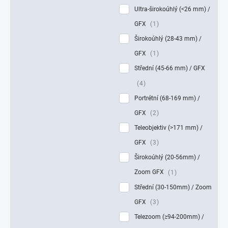
Ultra-širokoúhlý (<26 mm) /
GFX
1
Širokoúhlý (28-43 mm) /
GFX
1
Střední (45-66 mm) / GFX
4
Portrétní (68-169 mm) /
GFX
2
Teleobjektiv (>171 mm) /
GFX
3
Širokoúhlý (20-56mm) /
Zoom GFX
1
Střední (30-150mm) / Zoom
GFX
3
Telezoom (≥94-200mm) /