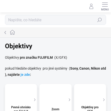
Přejít
na
obsah
Hledat
Domů
Objektivy
Objektivy
pro značku FUJIFILM
(X/GFX)
pokud hledáte objektivy pro jiné systémy (
Sony, Canon, Nikon atd
), najdete
je zde
:
Pevné ohnisko
Objektivy pro
Zoom