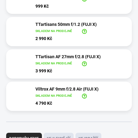
999 Kč
TTartisans 50mm f/1.2 (FUJI X)
SKLADEM NA PRODEJNĚ
2 990 Kč
TTartisan AF 27mm f/2.8 (FUJI X)
SKLADEM NA PRODEJNĚ
3 999 Kč
Viltrox AF 9mm f/2.8 Air (FUJI X)
SKLADEM NA PRODEJNĚ
4 790 Kč
Ř
a