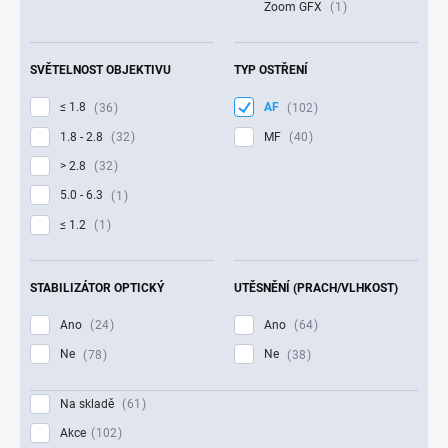
Zoom GFX
1
SVĚTELNOST OBJEKTIVU
TYP OSTŘENÍ
≤ 1.8
AF
36
102
1.8 - 2.8
MF
32
40
> 2.8
32
5.0 - 6.3
1
≤ 1.2
1
STABILIZÁTOR OPTICKÝ
UTĚSNĚNÍ (PRACH/VLHKOST)
Ano
Ano
24
64
Ne
Ne
78
38
Na skladě
61
Akce
102