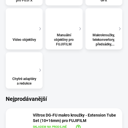
pro FUJI X
GFX
Manuální
Makrokroužky,
Video objektivy
objektivy pro
telekonvertory,
FUJIFILM
předsádky,
adaptéry,
sluneční clony
Chytré adaptéry
a redukce
Nejprodávanější
Viltrox DG-FU makro kroužky - Extension Tube
Set (10+16mm) pro FUJIFILM
SKLADEM NA PRODEJNĚ