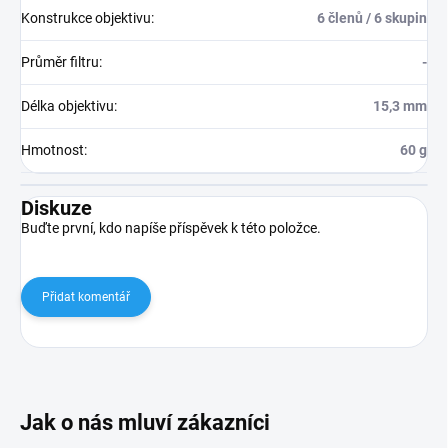
Konstrukce objektivu
:
6 členů / 6 skupin
Průměr filtru
:
-
Délka objektivu
:
15,3 mm
Hmotnost
:
60 g
Diskuze
Buďte první, kdo napíše příspěvek k této položce.
Přidat komentář