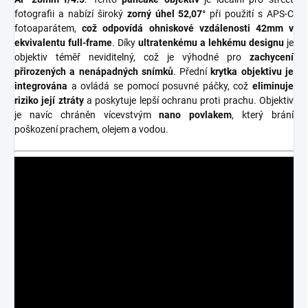
fotografii a nabízí široký
zorný úhel 52,07°
při použití s APS-C
fotoaparátem,
což odpovídá ohniskové vzdálenosti 42mm v
ekvivalentu full-frame
. Díky
ultratenkému a lehkému designu
je
objektiv téměř neviditelný, což je výhodné pro
zachycení
přirozených a nenápadných snímků
. Přední
krytka objektivu je
integrována
a ovládá se pomocí posuvné páčky, což
eliminuje
riziko její ztráty
a poskytuje lepší ochranu proti prachu. Objektiv
je navíc chráněn vícevstvým
nano povlakem
, který brání
poškození prachem, olejem a vodou.