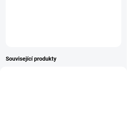
−
+
Přidat do košíku
DETAILNÍ INFORMACE
ZEPTAT SE
HLÍDAT
Související produkty
PRODEJNÍ HIT
PRODEJNÍ HIT
AKCE 2026
SKLADEM NA PRODEJNĚ
SKLADEM NA PRODEJNĚ