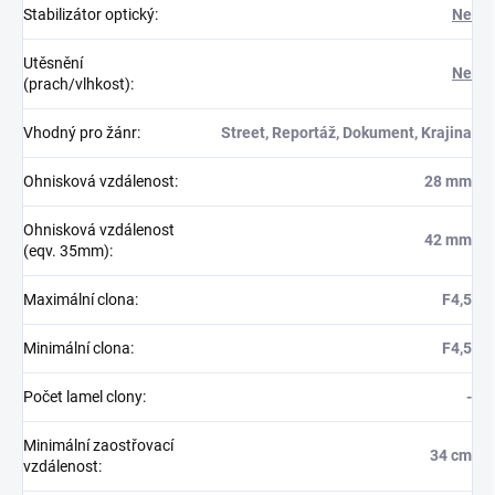
Stabilizátor optický
:
Ne
Utěsnění
Ne
(prach/vlhkost)
:
Vhodný pro žánr
:
Street, Reportáž, Dokument, Krajina
Ohnisková vzdálenost
:
28 mm
Ohnisková vzdálenost
42 mm
(eqv. 35mm)
:
Maximální clona
:
F4,5
Minimální clona
:
F4,5
Počet lamel clony
:
-
Minimální zaostřovací
34 cm
vzdálenost
: