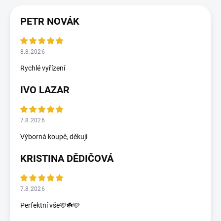
PETR NOVÁK
8.8.2026
Rychlé vyřízení
IVO LAZAR
7.8.2026
Výborná koupě, děkuji
KRISTINA DĚDIČOVÁ
7.8.2026
Perfektní vše🩷☘️🩷