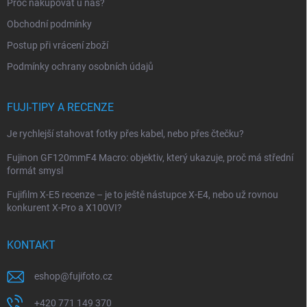
t
Proč nakupovat u nás?
í
Obchodní podmínky
Postup při vrácení zboží
Podmínky ochrany osobních údajů
FUJI-TIPY A RECENZE
Je rychlejší stahovat fotky přes kabel, nebo přes čtečku?
Fujinon GF120mmF4 Macro: objektiv, který ukazuje, proč má střední
formát smysl
Fujifilm X-E5 recenze – je to ještě nástupce X-E4, nebo už rovnou
konkurent X-Pro a X100VI?
KONTAKT
eshop
@
fujifoto.cz
+420 771 149 370