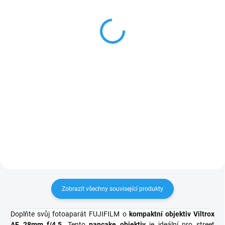
TTartisan 25mm f/2
TTartisan AF 27mm
(FUJI X)
f/2.8 (FUJI X)
1 990 Kč
3 999 Kč
1 645 Kč bez DPH
3 305 Kč bez DPH
Detail
Detail
Kompaktní a nenápadný,
První objektiv od TTArtisanu s
nízkoprofilový a plně manuální
autofocusem pro fotoaparáty
objektiv vhodný pro portrétování,
FUJIFILM s bajonetem X.
street scény a každodenní
Nenápadný „pancake“ střední
fotografování vyžadující
objektiv s automatickým
přirozené zorné pole. Po přepočtu
ostřením využívá krokový motor
získáte 37,5mm na APS-C...
STM pro rychlé zachycení všech...
Zobrazit všechny související produkty
Doplňte svůj fotoaparát FUJIFILM o
kompaktní objektiv Viltrox
AF 28mm f/4.5
. Tento
pancake objektiv
je ideální pro street