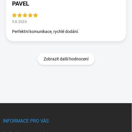
PAVEL
5.8.2026
Perfektní komunikace, rychlé dodání.
Zobrazit další hodnocení
Z
á
p
INFORMACE PRO VÁS
a