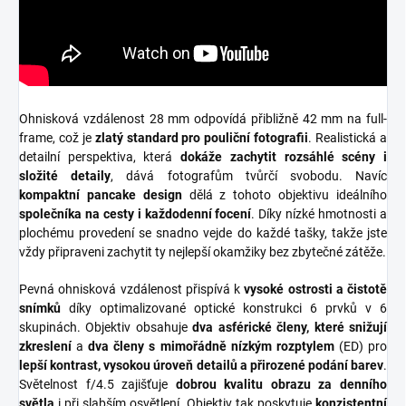
Ohnisková vzdálenost 28 mm odpovídá přibližně 42 mm na full-
frame, což je
zlatý standard pro pouliční fotografii
. Realistická a
detailní perspektiva, která
dokáže zachytit rozsáhlé scény i
složité detaily
, dává fotografům tvůrčí svobodu. Navíc
kompaktní pancake design
dělá z tohoto objektivu ideálního
společníka na cesty i každodenní focení
. Díky nízké hmotnosti a
plochému provedení se snadno vejde do každé tašky, takže jste
vždy připraveni zachytit ty nejlepší okamžiky bez zbytečné zátěže.
Pevná ohnisková vzdálenost přispívá k
vysoké ostrosti a čistotě
snímků
díky optimalizované optické konstrukci 6 prvků v 6
skupinách. Objektiv obsahuje
dva asférické členy, které snižují
zkreslení
a
dva členy s mimořádně nízkým rozptylem
(ED) pro
lepší kontrast, vysokou úroveň detailů a přirozené podání barev
.
Světelnost f/4.5 zajišťuje
dobrou kvalitu obrazu za denního
světla
i při slabším osvětlení. Objektiv tak poskytuje
konzistentní