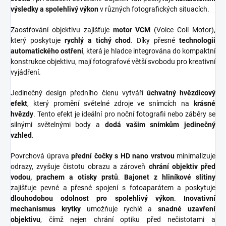
výsledky a spolehlivý výkon
v různých fotografických situacích.
Zaostřování objektivu zajišťuje
motor VCM
(Voice Coil Motor),
který poskytuje
rychlý a tichý chod
. Díky přesné
technologii
automatického ostření
, která je hladce integrována do kompaktní
konstrukce objektivu, mají fotografové větší svobodu pro kreativní
vyjádření.
Jedinečný design předního členu vytváří
úchvatný hvězdicový
efekt
, který promění světelné zdroje ve snímcích na
krásné
hvězdy
. Tento efekt je ideální pro noční fotografii nebo záběry se
silnými světelnými body a
dodá vašim snímkům jedinečný
vzhled
.
Povrchová úprava
přední čočky s HD nano vrstvou
minimalizuje
odrazy, zvyšuje čistotu obrazu a zároveň
chrání objektiv před
vodou, prachem a otisky prstů
.
Bajonet z hliníkové slitiny
zajišťuje pevné a přesné spojení s fotoaparátem a poskytuje
dlouhodobou odolnost pro spolehlivý výkon
.
Inovativní
mechanismus krytky
umožňuje rychlé a
snadné uzavření
objektivu
, čímž nejen chrání optiku před nečistotami a