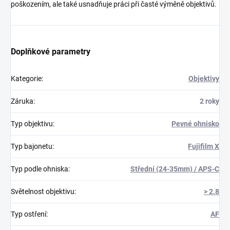
poškozením, ale také usnadňuje práci při časté výměně objektivů.
Doplňkové parametry
Kategorie
:
Objektivy
Záruka
:
2 roky
Typ objektivu
:
Pevné ohnisko
Typ bajonetu
:
Fujifilm X
Typ podle ohniska
:
Střední (24-35mm) / APS-C
Světelnost objektivu
:
> 2.8
Typ ostření
:
AF