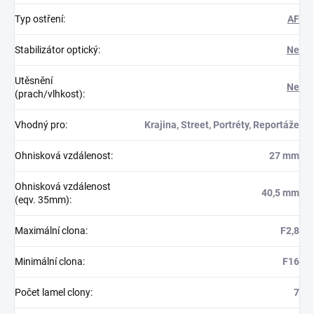
Typ ostření
:
AF
Stabilizátor optický
:
Ne
Utěsnění
Ne
(prach/vlhkost)
:
Vhodný pro
:
Krajina, Street, Portréty, Reportáže
Ohnisková vzdálenost
:
27 mm
Ohnisková vzdálenost
40,5 mm
(eqv. 35mm)
:
Maximální clona
:
F2,8
Minimální clona
:
F16
Počet lamel clony
:
7