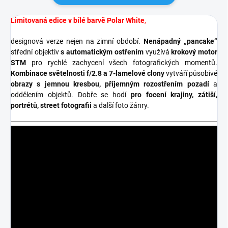
Limitovaná edice v bílé barvě Polar White
,
designová verze nejen na zimní období.
Nenápadný „pancake“
střední objektiv
s automatickým ostřením
využívá
krokový motor
STM
pro rychlé zachycení všech fotografických momentů.
Kombinace světelnosti f/2.8 a 7-lamelové clony
vytváří působivé
obrazy s jemnou kresbou, příjemným
rozostřením pozadí
a
oddělením objektů
.
Dobře se hodí
pro focení krajiny, zátiší,
portrétů, street fotografii
a další foto žánry.