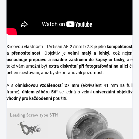
Klíčovou vlastností TTArtisan AF 27mm f/2.8 je jeho
kompaktnost
a přenositelnost
. Objektiv je
velmi malý a lehký
, což nejen
usnadňuje přepravu a snadné zastrčení do kapsy či tašky
, ale
také vám umožní být
extra diskrétní při fotografování na ulici
či
během cestování, aniž byste přitahovali pozornost.
A s
ohniskovou vzdáleností
27 mm
(ekvivalent 41 mm na full
frame),
úhlem záběru 56°
se jedná o velmi
univerzální objektiv
vhodný pro každodenní
použití.