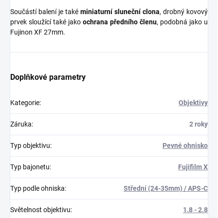
Součástí balení je také
miniaturní sluneční clona
, drobný kovový
prvek sloužící také jako
ochrana předního členu
,
podobná jako u
Fujinon XF 27mm.
Doplňkové parametry
Kategorie
:
Objektivy
Záruka
:
2 roky
Typ objektivu
:
Pevné ohnisko
Typ bajonetu
:
Fujifilm X
Typ podle ohniska
:
Střední (24-35mm) / APS-C
Světelnost objektivu
:
1.8 - 2.8