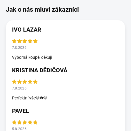
IVO LAZAR
7.8.2026
Výborná koupě, děkuji
KRISTINA DĚDIČOVÁ
7.8.2026
Perfektní vše🩷☘️🩷
PAVEL
5.8.2026