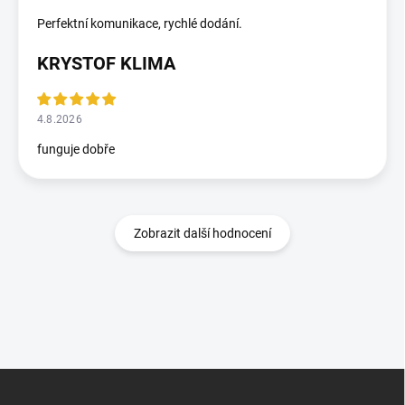
Perfektní komunikace, rychlé dodání.
KRYSTOF KLIMA
4.8.2026
funguje dobře
Zobrazit další hodnocení
Z
á