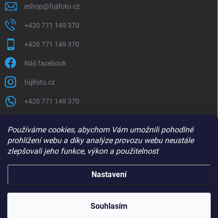
eshop
@
fujifoto.cz
+420 771 149 370
+420 771 149 370
Náš facebook
fujifoto.cz
+420 771 149 370
PŘIJÍMÁME ONLINE PLATBY
Používáme cookies, abychom Vám umožnili pohodlné
prohlížení webu a díky analýze provozu webu neustále
zlepšovali jeho funkce, výkon a použitelnost
Nastavení
Copyright 2026
FUJIFOTO.CZ
. Všechna práva vyhrazena.
Souhlasím
Vytvořil Shoptet