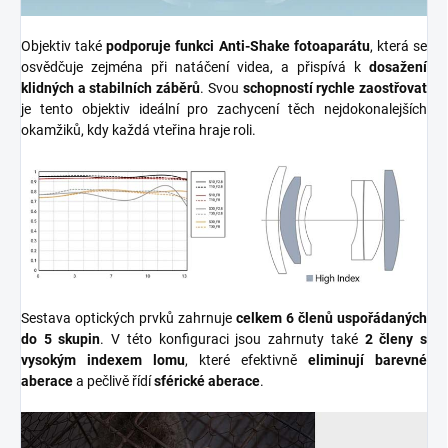
Objektiv také
podporuje funkci Anti-Shake fotoaparátu
, která se
osvědčuje zejména při natáčení videa, a přispívá k
dosažení
klidných a stabilních záběrů
. Svou
schopností rychle zaostřovat
je tento objektiv ideální pro zachycení těch nejdokonalejších
okamžiků, kdy každá vteřina hraje roli.
Sestava optických prvků zahrnuje
celkem 6 členů uspořádaných
do 5 skupin
. V této konfiguraci jsou zahrnuty také
2 členy s
vysokým indexem lomu
, které efektivně
eliminují barevné
aberace
a pečlivě řídí
sférické aberace
.