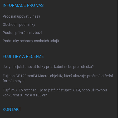
p
INFORMACE PRO VÁS
a
t
Proč nakupovat u nás?
í
Obchodní podmínky
Postup při vrácení zboží
Podmínky ochrany osobních údajů
FUJI-TIPY A RECENZE
Je rychlejší stahovat fotky přes kabel, nebo přes čtečku?
Fujinon GF120mmF4 Macro: objektiv, který ukazuje, proč má střední
formát smysl
Fujifilm X-E5 recenze – je to ještě nástupce X-E4, nebo už rovnou
konkurent X-Pro a X100VI?
KONTAKT