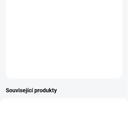
MOŽNOSTI DORUČENÍ
−
+
Přidat do košíku
Zdarma od nás dostanete
+ workshop jakfotitlepe.cz
v hodnotě 1 499 Kč
DETAILNÍ INFORMACE
ZEPTAT SE
HLÍDAT
Související produkty
PRODEJNÍ HIT
AKCE 2026