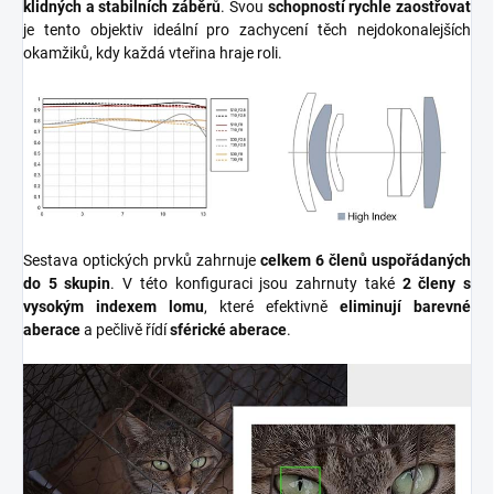
klidných a stabilních záběrů
. Svou
schopností rychle zaostřovat
je tento objektiv ideální pro zachycení těch nejdokonalejších
okamžiků, kdy každá vteřina hraje roli.
Sestava optických prvků zahrnuje
celkem 6 členů uspořádaných
do 5 skupin
. V této konfiguraci jsou zahrnuty také
2 členy s
vysokým indexem lomu
, které efektivně
eliminují barevné
aberace
a pečlivě řídí
sférické aberace
.