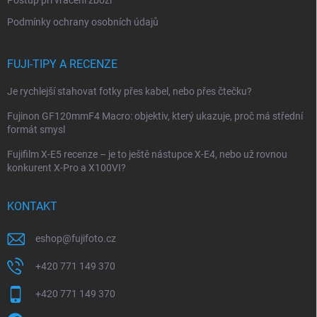
Postup při vrácení zboží
Podmínky ochrany osobních údajů
FUJI-TIPY A RECENZE
Je rychlejší stahovat fotky přes kabel, nebo přes čtečku?
Fujinon GF120mmF4 Macro: objektiv, který ukazuje, proč má střední
formát smysl
Fujifilm X-E5 recenze – je to ještě nástupce X-E4, nebo už rovnou
konkurent X-Pro a X100VI?
KONTAKT
eshop
@
fujifoto.cz
+420 771 149 370
+420 771 149 370