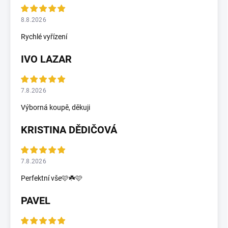
8.8.2026
Rychlé vyřízení
IVO LAZAR
7.8.2026
Výborná koupě, děkuji
KRISTINA DĚDIČOVÁ
7.8.2026
Perfektní vše🩷☘️🩷
PAVEL