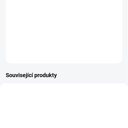
MŮŽEME DORUČIT DO:
11.8.2026
MOŽNOSTI DORUČENÍ
−
+
Přidat do košíku
DETAILNÍ INFORMACE
ZEPTAT SE
HLÍDAT
Související produkty