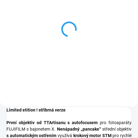
SKLADEM NA PRODEJNĚ
NiSi Filter IRND1000
Pro Nano Huc 39mm
1 090 Kč
901 Kč bez DPH
Do košíku
NiSi Filter IRND1000 Pro Nano
HUC Profesionální šedý neutrální
filtr (ND 3.0), který prodlužuje
expoziční čas až o 10 EV. Ideální
pro fotografování krajiny,
architektury i kreativní práci se...
Limited etition ! stříbrná verze
První objektiv od TTArtisanu s autofocusem
pro
fotoaparáty
FUJIFILM s bajonetem X
.
Nenápadný „pancake“
střední objektiv
s automatickým ostřením
využívá
krokový motor STM
pro rychlé