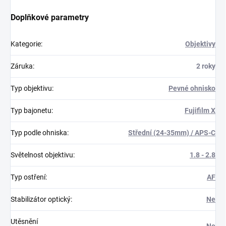
Doplňkové parametry
Kategorie
:
Objektivy
Záruka
:
2 roky
Typ objektivu
:
Pevné ohnisko
Typ bajonetu
:
Fujifilm X
Typ podle ohniska
:
Střední (24-35mm) / APS-C
Světelnost objektivu
:
1.8 - 2.8
Typ ostření
:
AF
Stabilizátor optický
:
Ne
Utěsnění