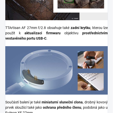
TTArtisan AF 27mm f/2.8
obsahuje také
zadní krytku
, kterou lze
použít k
aktualizaci firmwaru
objektivu
prostřednictvím
vestavěného portu USB-C
.
Součástí balení je také
miniaturní sluneční clona
, drobný kovový
prvek sloužící také jako
ochrana předního členu
,
podobná jako u
Fujinon XF 27mm.