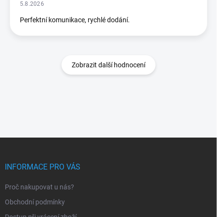
5.8.2026
Perfektní komunikace, rychlé dodání.
Zobrazit další hodnocení
Z
á
p
INFORMACE PRO VÁS
a
t
Proč nakupovat u nás?
í
Obchodní podmínky