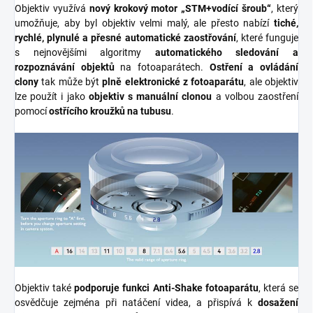
Objektiv využívá
nový krokový motor
„STM+vodící šroub“
, který
umožňuje, aby byl objektiv velmi malý, ale přesto nabízí
tiché,
rychlé, plynulé a přesné automatické zaostřování
, které funguje
s nejnovějšími algoritmy
automatického sledování a
rozpoznávání objektů
na fotoaparátech.
Ostření a ovládání
clony
tak může být
plně elektronické z fotoaparátu
, ale objektiv
lze použít i jako
objektiv s manuální clonou
a volbou zaostření
pomocí
ostřícího kroužků na tubusu
.
Objektiv také
podporuje funkci Anti-Shake fotoaparátu
, která se
osvědčuje zejména při natáčení videa, a přispívá k
dosažení