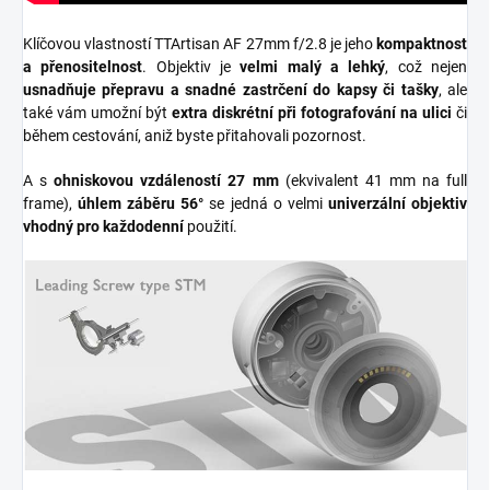
Klíčovou vlastností TTArtisan AF 27mm f/2.8 je jeho
kompaktnost
a přenositelnost
. Objektiv je
velmi malý a lehký
, což nejen
usnadňuje přepravu a snadné zastrčení do kapsy či tašky
, ale
také vám umožní být
extra diskrétní při fotografování na ulici
či
během cestování, aniž byste přitahovali pozornost.
A s
ohniskovou vzdáleností
27 mm
(ekvivalent 41 mm na full
frame),
úhlem záběru 56°
se jedná o velmi
univerzální objektiv
vhodný pro každodenní
použití.