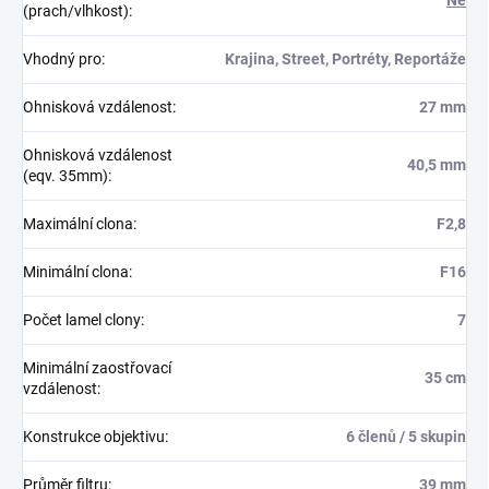
Ne
(prach/vlhkost)
:
Vhodný pro
:
Krajina, Street, Portréty, Reportáže
Ohnisková vzdálenost
:
27 mm
Ohnisková vzdálenost
40,5 mm
(eqv. 35mm)
:
Maximální clona
:
F2,8
Minimální clona
:
F16
Počet lamel clony
:
7
Minimální zaostřovací
35 cm
vzdálenost
:
Konstrukce objektivu
:
6 členů / 5 skupin
Průměr filtru
:
39 mm