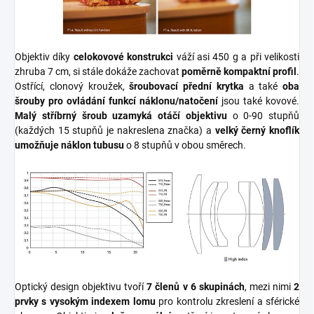
Objektiv díky
celokovové konstrukci
váží asi 450 g a při velikosti
zhruba 7 cm, si stále dokáže zachovat
poměrně kompaktní profil
.
Ostřící, clonový kroužek,
šroubovací přední krytka
a také
oba
šrouby pro ovládání funkcí náklonu/natočení
jsou také kovové.
Malý stříbrný šroub uzamyká otáčí objektivu
o 0-90 stupňů
(každých 15 stupňů je nakreslena značka) a
velký černý knoflík
umožňuje náklon tubusu
o 8 stupňů v obou směrech.
Optický design objektivu tvoří
7 členů v 6 skupinách
, mezi nimi
2
prvky s vysokým indexem lomu
pro kontrolu zkreslení a sférické