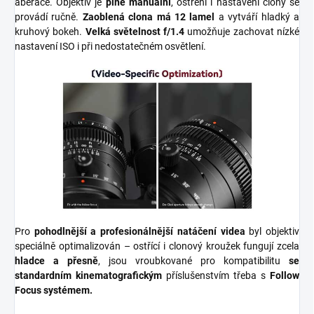
aberace
. Objektiv je
plně manuální
, ostření i nastavení clony se
provádí ručně.
Zaoblená clona má 12 lamel
a vytváří hladký a
kruhový bokeh.
Velká světelnost f/1.4
umožňuje zachovat nízké
nastavení ISO
i při
nedostatečném
osvětlení.
Pro
pohodlnější a profesionálnější natáčení videa
byl objektiv
speciálně optimalizován – ostřící i clonový kroužek fungují zcela
hladce a přesně
, jsou vroubkované pro kompatibilitu
se
standardním kinematografickým
příslušenstvím třeba s
Follow
Focus systémem.