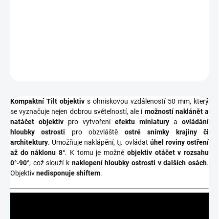
−
+
Přidat do košíku
DETAILNÍ INFORMACE
ZEPTAT SE
HLÍDAT
Kompaktní Tilt objektiv
s ohniskovou vzdáleností 50 mm,
který
se vyznačuje nejen dobrou světelností, ale i
možností naklánět a
natáčet objektiv
pro vytvoření
efektu miniatury
a
ovládání
hloubky ostrosti
pro obzvláště
ostré snímky krajiny či
architektury
.
Umožňuje
naklápění, tj.
ovládat
úhel roviny ostření
až do náklonu 8°
.
K tomu je možné
objektiv otáčet v rozsahu
0°-90°
, což slouží k
naklopení hloubky ostrosti v dalších osách
.
Objektiv
nedisponuje shiftem
.