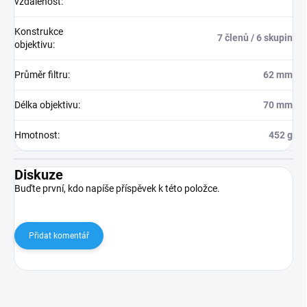
vzdálenost
:
Konstrukce
7 členů / 6 skupin
objektivu
:
Průměr filtru
:
62 mm
Délka objektivu
:
70 mm
Hmotnost
:
452 g
Diskuze
Buďte první, kdo napíše příspěvek k této položce.
Přidat komentář