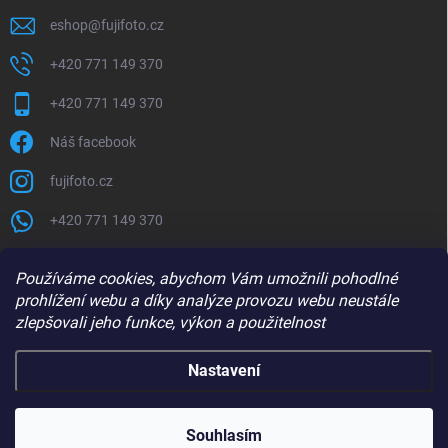
eshop
@
fujifoto.cz
+420 771 149 370
+420 771 149 370
Náš facebook
fujifoto.cz
+420 771 149 370
PŘIJÍMÁME ONLINE PLATBY
Používáme cookies, abychom Vám umožnili pohodlné
prohlížení webu a díky analýze provozu webu neustále
zlepšovali jeho funkce, výkon a použitelnost
Nastavení
Copyright 2026
FUJIFOTO.CZ
. Všechna práva vyhrazena.
Souhlasím