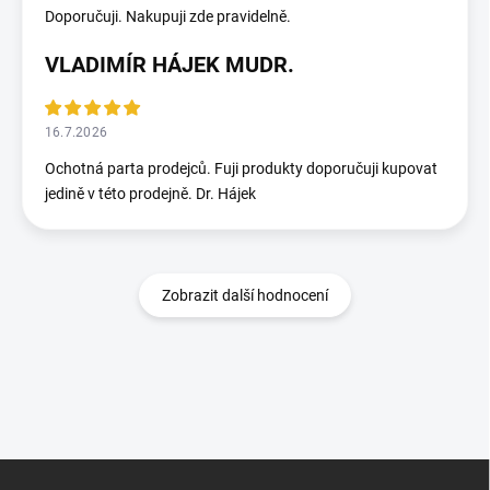
Doporučuji. Nakupuji zde pravidelně.
VLADIMÍR HÁJEK MUDR.
16.7.2026
Ochotná parta prodejců. Fuji produkty doporučuji kupovat
jedině v této prodejně. Dr. Hájek
Zobrazit další hodnocení
Z