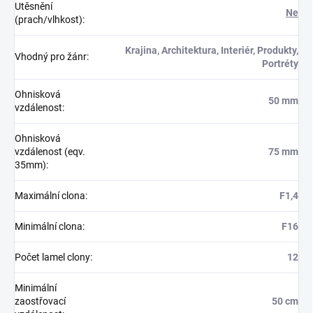
Utěsnění
Ne
(prach/vlhkost)
:
Krajina, Architektura, Interiér, Produkty,
Vhodný pro žánr
:
Portréty
Ohnisková
50 mm
vzdálenost
:
Ohnisková
vzdálenost (eqv.
75 mm
35mm)
:
Maximální clona
:
F1,4
Minimální clona
:
F16
Počet lamel clony
:
12
Minimální
zaostřovací
50 cm