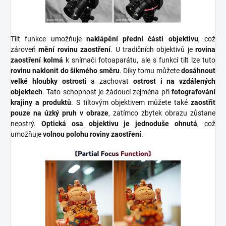
Tilt funkce umožňuje
naklápění přední části objektivu
, což
zároveň
mění rovinu zaostření
. U tradičních objektivů je
rovina
zaostření kolmá
k snímači fotoaparátu, ale s funkcí tilt lze tuto
rovinu naklonit do šikmého směru
. Díky tomu můžete
dosáhnout
velké hloubky ostrosti
a zachovat
ostrost i na vzdálených
objektech
. Tato schopnost je žádoucí zejména při
fotografování
krajiny a produktů
. S tiltovým objektivem můžete také
zaostřit
pouze na úzký pruh v obraze
, zatímco zbytek obrazu zůstane
neostrý.
Optická osa objektivu je jednoduše ohnutá
, což
umožňuje
volnou polohu roviny zaostření
.