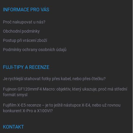
á
p
INFORMACE PRO VÁS
a
t
Proč nakupovat u nás?
í
Obchodní podmínky
Postup při vrácení zboží
Podmínky ochrany osobních údajů
FUJI-TIPY A RECENZE
Je rychlejší stahovat fotky přes kabel, nebo přes čtečku?
Fujinon GF120mmF4 Macro: objektiv, který ukazuje, proč má střední
formát smysl
Fujifilm X-E5 recenze – je to ještě nástupce X-E4, nebo už rovnou
konkurent X-Pro a X100VI?
KONTAKT