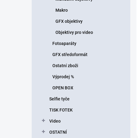
Makro
GFX objektivy
Objektivy pro video
Fotoaparáty
GFX středoformát
Ostatní zboži
Výprodej %
OPEN BOX
Selfie tyče
TISK FOTEK
Video
OSTATNÍ