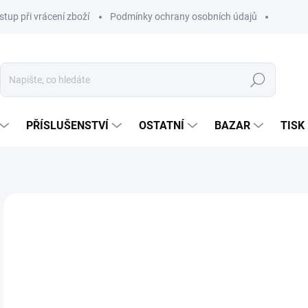
stup při vrácení zboží
Podmínky ochrany osobních údajů
Hledat
PŘÍSLUŠENSTVÍ
OSTATNÍ
BAZAR
TISK
13
13 
Měr
SK
cena
MŮŽ
DO:
11.