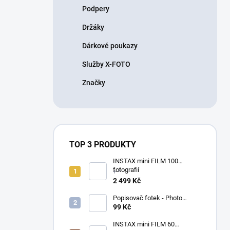
Podpery
Držáky
Dárkové poukazy
Služby X-FOTO
Značky
TOP 3 PRODUKTY
INSTAX mini FILM 100
fotografií
+ *
2 499 Kč
Popisovač fotek - Photo
Signature (made in Japan)
99 Kč
INSTAX mini FILM 60