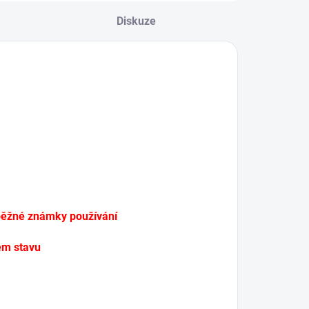
materiály by měly
Diskuze
zajišťovat dlouhou
životnost a stabilitu
baterie i přes
dlouhodobé...
 běžné známky používání
ém stavu