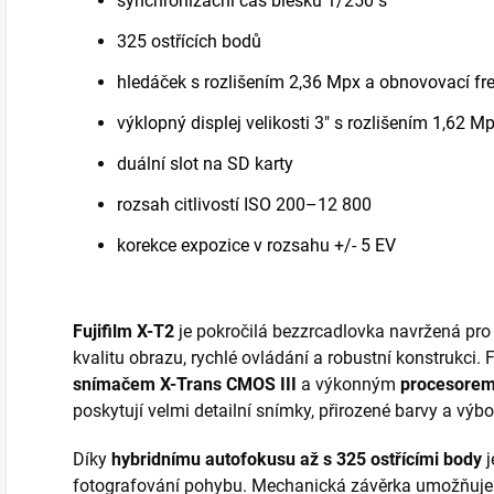
synchronizační čas blesku 1/250 s
325 ostřících bodů
hledáček s rozlišením 2,36 Mpx a obnovovací fr
výklopný displej velikosti 3" s rozlišením 1,62 M
duální slot na SD karty
rozsah citlivostí ISO 200–12 800
korekce expozice v rozsahu +/- 5 EV
Fujifilm X-T2
je pokročilá bezzrcadlovka navržená pro 
kvalitu obrazu, rychlé ovládání a robustní konstrukci.
snímačem X-Trans CMOS III
a výkonným
procesorem
poskytují velmi detailní snímky, přirozené barvy a výb
Díky
hybridnímu autofokusu až s 325 ostřícími body
j
fotografování pohybu. Mechanická závěrka umožňuje