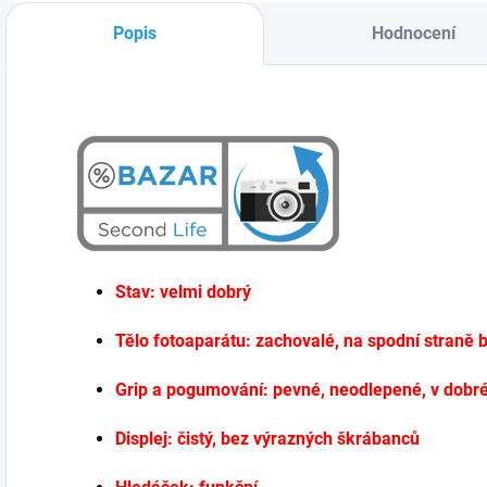
přenosností a
E2s,X-T10, X-
Popis
Hodnocení
rychlostí, který
Pro2,X-T1, X-T2...
umožňuje využít
veškerý potenciál
snímače X-Trans
CMOS...
Stav: velmi dobrý
Tělo fotoaparátu: zachovalé, na spodní straně
Grip a pogumování: pevné, neodlepené, v dobr
Displej: čistý, bez výrazných škrábanců