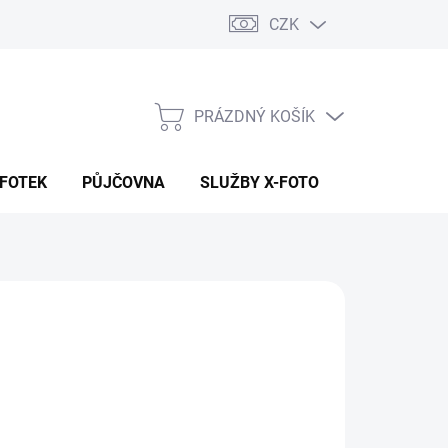
CZK
PRÁZDNÝ KOŠÍK
NÁKUPNÍ
KOŠÍK
 FOTEK
PŮJČOVNA
SLUŽBY X-FOTO
KONTAKTY
 990 Kč
990 Kč bez DPH
ná
LADEM NA PRODEJNĚ
:
EME DORUČIT
8.2026