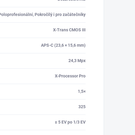
Poloprofesionální, Pokročilý i pro začátečníky
X-Trans CMOS III
APS-C (23,6 × 15,6 mm)
24,3 Mpx
X-Processor Pro
1,5×
325
± 5 EV po 1/3 EV