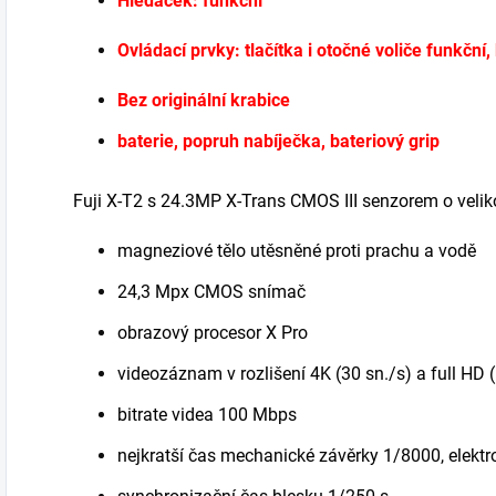
Hledáček: funkční
Ovládací prvky: tlačítka i otočné voliče funkční
Bez originální krabice
baterie, popruh nabíječka, bateriový grip
Fuji X-T2 s 24.3MP X-Trans CMOS III senzorem o velik
magneziové tělo utěsněné proti prachu a vodě
24,3 Mpx CMOS snímač
obrazový procesor X Pro
videozáznam v rozlišení 4K (30 sn./s) a full HD 
bitrate videa 100 Mbps
nejkratší čas mechanické závěrky 1/8000, elekt