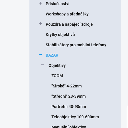
Příslušenství
í
p
Workshopy a přednášky
a
n
Pouzdra a napájecí zdroje
e
Krytky objektivů
l
Stabilizátory pro mobilní telefony
BAZAR
Objektivy
ZOOM
"Široké" 4-22mm
"Střední" 23-39mm
Portrétní 40-90mm
Teleobjektivy 100-600mm
Manuální objektivy