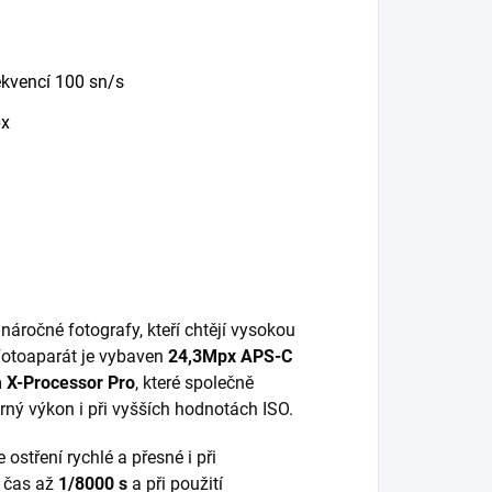
ekvencí 100 sn/s
px
náročné fotografy, kteří chtějí vysokou
 Fotoaparát je vybaven
24,3Mpx APS-C
 X-Processor Pro
, které společně
orný výkon i při vyšších hodnotách ISO.
e ostření rychlé a přesné i při
 čas až
1/8000 s
a při použití