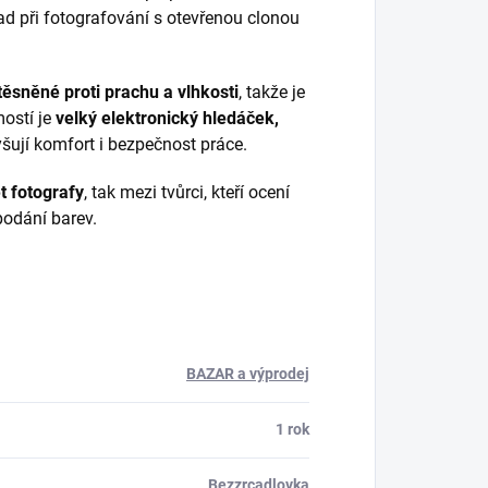
lad při fotografování s otevřenou clonou
utěsněné proti prachu a vlhkosti
, takže je
ostí je
velký elektronický hledáček,
vyšují komfort i bezpečnost práce.
t fotografy
, tak mezi tvůrci, kteří ocení
podání barev.
BAZAR a výprodej
1 rok
Bezzrcadlovka