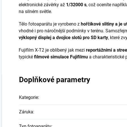
elektronické závěrky až
1/32000 s
, což oceníte napřík
na silném světle.
Tělo fotoaparátu je vyrobeno z
hořčíkové slitiny a je 
vhodné i pro náročnější podmínky v terénu. Samozřejm
výklopný displej a dvojice slotů pro SD karty
, které z
Fujifilm X-T2 je oblíbený jak mezi
reportážními a stree
typické
filmové simulace Fujifilmu
a charakteristické 
Doplňkové parametry
Kategorie
:
Záruka
:
Typ fotoaparátu
: