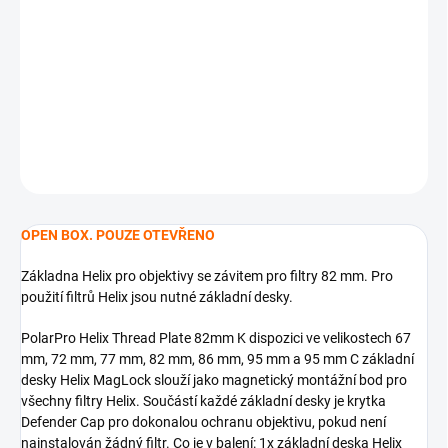
DORUČENÍ
−
+
Přidat do košíku
DETAILNÍ INFORMACE
ZEPTAT SE
HLÍDAT
OPEN BOX. POUZE OTEVŘENO
Základna Helix pro objektivy se závitem pro filtry 82 mm. Pro
použití filtrů Helix jsou nutné základní desky.
PolarPro Helix Thread Plate 82mm K dispozici ve velikostech 67
mm, 72 mm, 77 mm, 82 mm, 86 mm, 95 mm a 95 mm C základní
desky Helix MagLock slouží jako magnetický montážní bod pro
všechny filtry Helix. Součástí každé základní desky je krytka
Defender Cap pro dokonalou ochranu objektivu, pokud není
nainstalován žádný filtr. Co je v balení: 1x základní deska Helix