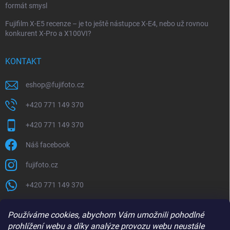
formát smysl
Fujifilm X-E5 recenze – je to ještě nástupce X-E4, nebo už rovnou
konkurent X-Pro a X100VI?
KONTAKT
eshop
@
fujifoto.cz
+420 771 149 370
+420 771 149 370
Náš facebook
fujifoto.cz
+420 771 149 370
PŘIJÍMÁME ONLINE PLATBY
Používáme cookies, abychom Vám umožnili pohodlné
prohlížení webu a díky analýze provozu webu neustále