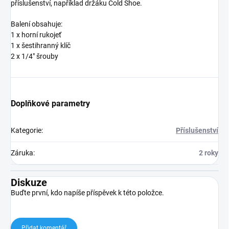
příslušenství, například držáku Cold Shoe.
Balení obsahuje:
1 x horní rukojeť
1 x šestihranný klíč
2 x 1/4" šrouby
Doplňkové parametry
Kategorie
:
Příslušenství
Záruka
:
2 roky
Diskuze
Buďte první, kdo napíše příspěvek k této položce.
Přidat komentář