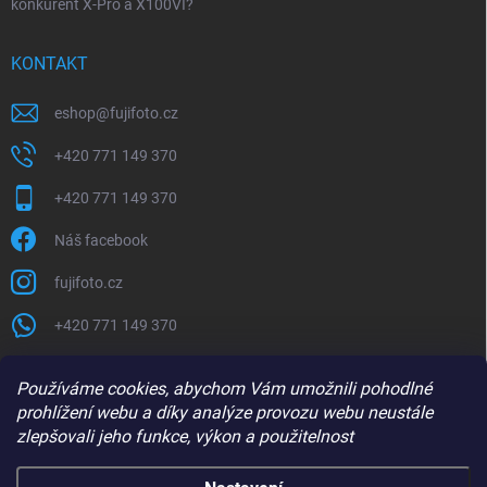
konkurent X-Pro a X100VI?
KONTAKT
eshop
@
fujifoto.cz
+420 771 149 370
+420 771 149 370
Náš facebook
fujifoto.cz
+420 771 149 370
PŘIJÍMÁME ONLINE PLATBY
Používáme cookies, abychom Vám umožnili pohodlné
prohlížení webu a díky analýze provozu webu neustále
zlepšovali jeho funkce, výkon a použitelnost