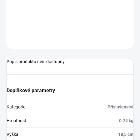
DORUČENÍ
−
+
Přidat do košíku
ZEPTAT SE
HLÍDAT
Popis produktu není dostupný
Doplňkové parametry
Kategorie
:
Příslušenství
Hmotnost
:
0.74 kg
Výška
:
18,5 cm