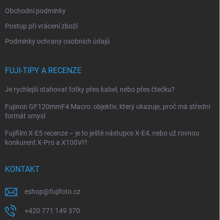
í
Obchodní podmínky
Postup při vrácení zboží
Podmínky ochrany osobních údajů
FUJI-TIPY A RECENZE
Je rychlejší stahovat fotky přes kabel, nebo přes čtečku?
Fujinon GF120mmF4 Macro: objektiv, který ukazuje, proč má střední
formát smysl
Fujifilm X-E5 recenze – je to ještě nástupce X-E4, nebo už rovnou
konkurent X-Pro a X100VI?
KONTAKT
eshop
@
fujifoto.cz
+420 771 149 370