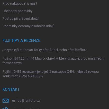
t
Proč nakupovat u nás?
í
Obchodní podmínky
Postup při vrácení zboží
Podmínky ochrany osobních údajů
FUJI-TIPY A RECENZE
Je rychlejší stahovat fotky přes kabel, nebo přes čtečku?
Fujinon GF120mmF4 Macro: objektiv, který ukazuje, proč má střední
formát smysl
Fujifilm X-E5 recenze – je to ještě nástupce X-E4, nebo už rovnou
konkurent X-Pro a X100VI?
KONTAKT
eshop
@
fujifoto.cz