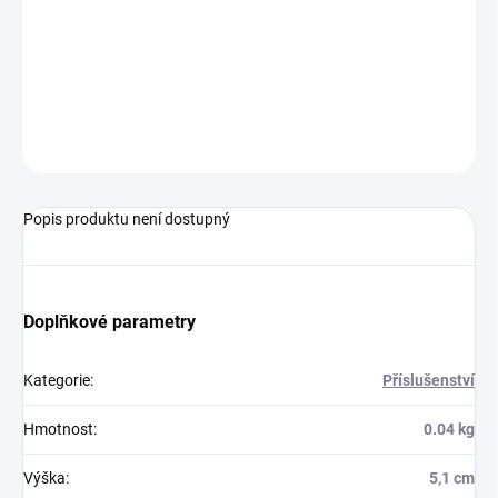
DORUČENÍ
−
+
Přidat do košíku
ZEPTAT SE
HLÍDAT
Popis produktu není dostupný
Doplňkové parametry
Kategorie
:
Příslušenství
Hmotnost
:
0.04 kg
Výška
:
5,1 cm