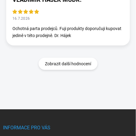
16.7.2026
Ochotná parta prodejců. Fuji produkty doporučuji kupovat
jedině v této prodejně. Dr. Hájek
Zobrazit další hodnocení
Z
á
p
INFORMACE PRO VÁS
a