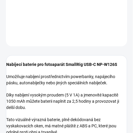
DORUČENÍ
−
+
Přidat do košíku
ZEPTAT SE
HLÍDAT
Nabíjecí baterie pro fotoaparát SmallRig USB-C NP-W126S
Umožňuje nabíjení prostřednictvím powerbanky, napájecího
pásku, autonabíječky nebo jiných speciálních nabíječek.
Díky nabíjení vysokým proudem (5 V 1A) a jmenovité kapacitě
1050 mAh můžete baterii naplnit za 2,5 hodiny a provozovat ji
delší dobu.
Tato vizuálně výrazná baterie, plně dekódovaná bez
vyskakovacích oken, má matné pláště z ABS a PC, které jsou
odolné proti ohni a trvanlivé.