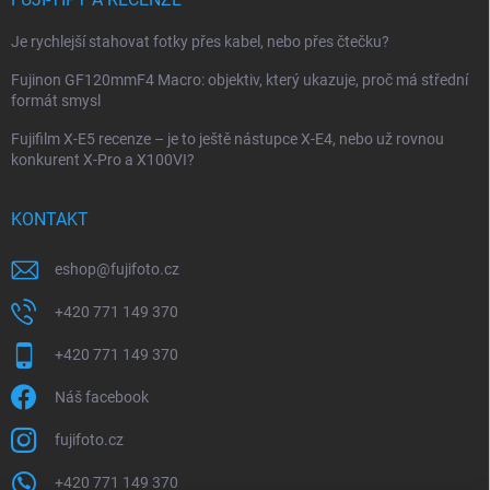
Je rychlejší stahovat fotky přes kabel, nebo přes čtečku?
Fujinon GF120mmF4 Macro: objektiv, který ukazuje, proč má střední
formát smysl
Fujifilm X-E5 recenze – je to ještě nástupce X-E4, nebo už rovnou
konkurent X-Pro a X100VI?
KONTAKT
eshop
@
fujifoto.cz
+420 771 149 370
+420 771 149 370
Náš facebook
fujifoto.cz
+420 771 149 370