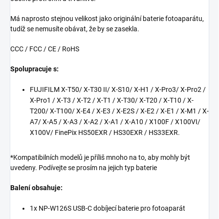
Má naprosto stejnou velikost jako originální baterie fotoaparátu,
tudíž se nemusíte obávat, že by se zasekla.
CCC / FCC / CE / RoHS
Spolupracuje s:
FUJIFILM X-T50/ X-T30 II/ X-S10/ X-H1 / X-Pro3/ X-Pro2 /
X-Pro1 / X-T3 / X-T2 / X-T1 / X-T30/ X-T20 / X-T10 / X-
T200/ X-T100/ X-E4 / X-E3 / X-E2S / X-E2 / X-E1 / X-M1 / X-
A7/ X-A5 / X-A3 / X-A2 / X-A1 / X-A10 / X100F / X100VI/
X100V/ FinePix HS50EXR / HS30EXR / HS33EXR.
*Kompatibilních modelů je příliš mnoho na to, aby mohly být
uvedeny. Podívejte se prosím na jejich typ baterie
Balení obsahuje:
1x NP-W126S USB-C dobíjecí baterie pro fotoaparát