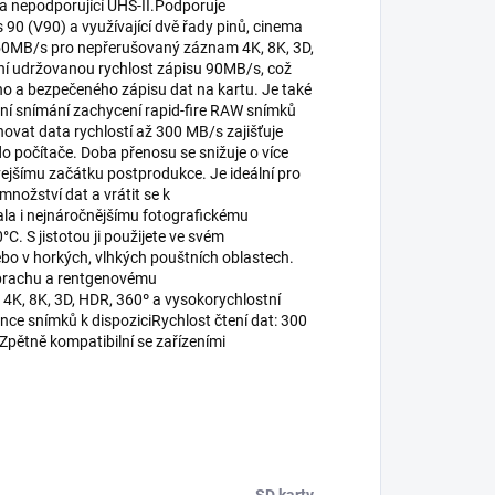
 a nepodporující UHS-II.Podporuje
90 (V90) a využívající dvě řady pinů, cinema
250MB/s pro nepřerušovaný záznam 4K, 8K, 3D,
lní udržovanou rychlost zápisu 90MB/s, což
ho a bezpečeného zápisu dat na kartu. Je také
lní snímání zachycení rapid-fire RAW snímků
ovat data rychlostí až 300 MB/s zajišťuje
 do počítače. Doba přenosu se snižuje o více
ívejšímu začátku postprodukce. Je ideální pro
množství dat a vrátit se k
la i nejnáročnějšímu fotografickému
C. S jistotou ji použijete ve svém
ebo v horkých, vlhkých pouštních oblastech.
 prachu a rentgenovému
 4K, 8K, 3D, HDR, 360º a vysokorychlostní
e snímků k dispoziciRychlost čtení dat: 300
pětně kompatibilní se zařízeními