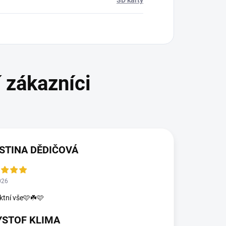
SD karty
STINA DĚDIČOVÁ
026
ktní vše🩷☘️🩷
YSTOF KLIMA