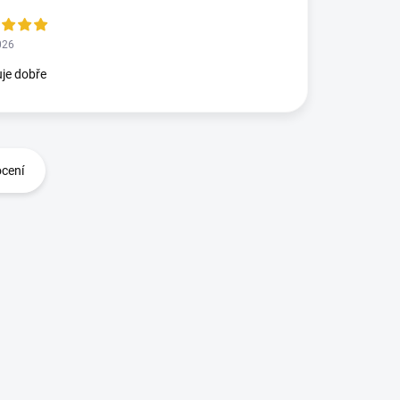
026
je dobře
ocení