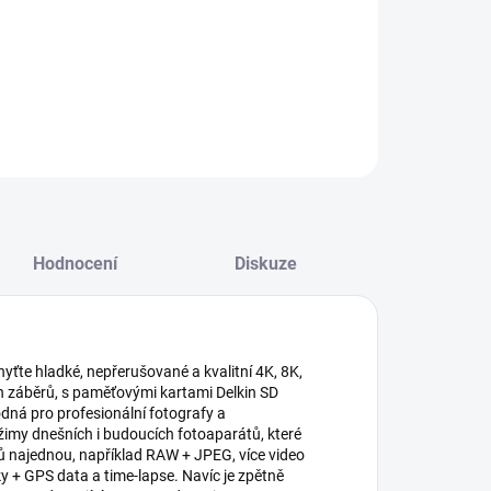
−
+
Přidat do košíku
ILNÍ INFORMACE
ZEPTAT SE
HLÍDAT
Hodnocení
Diskuze
yťte hladké, nepřerušované a kvalitní 4K, 8K,
h záběrů, s paměťovými kartami Delkin SD
odná pro profesionální fotografy a
žimy dnešních i budoucích fotoaparátů, které
 najednou, například RAW + JPEG, více video
y + GPS data a time-lapse. Navíc je zpětně