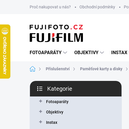
Přejít
Proč nakupovat u nás?
Obchodní podmínky
Po
na
obsah
FOTOAPARÁTY
OBJEKTIVY
INSTAX
Domů
Příslušenství
Paměťové karty a disky
P
Kategorie
o
Přeskočit
s
kategorie
t
Fotoaparáty
r
Objektivy
a
n
Instax
n