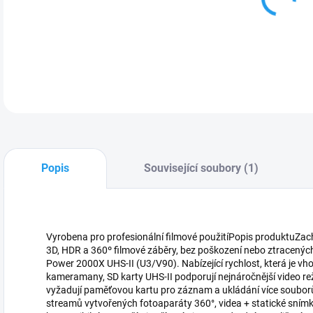
DETA
Popis
Související soubory (1)
Vyrobena pro profesionální filmové použitíPopis produktuZach
3D, HDR a 360º filmové záběry, bez poškození nebo ztracenýc
Power 2000X UHS-II (U3/V90). Nabízející rychlost, která je vh
kameramany, SD karty UHS-II podporují nejnáročnější video re
vyžadují paměťovou kartu pro záznam a ukládání více souborů
streamů vytvořených fotoaparáty 360°, videa + statické snímk