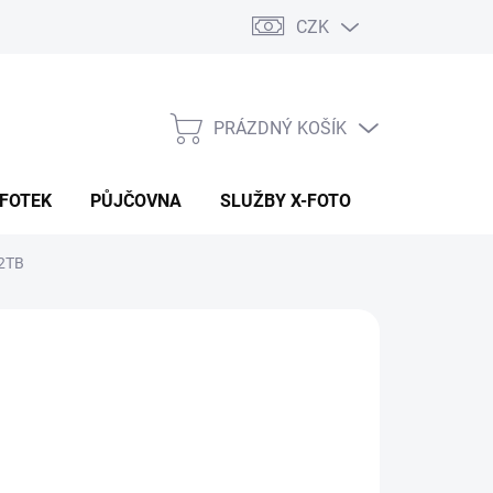
CZK
PRÁZDNÝ KOŠÍK
NÁKUPNÍ
KOŠÍK
 FOTEK
PŮJČOVNA
SLUŽBY X-FOTO
KONTAKTY
 2TB
5 990 Kč
595 Kč bez DPH
ná
 DOTAZ
:
NOSTI DORUČENÍ