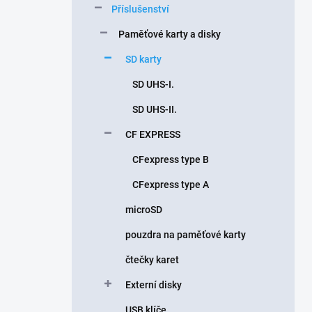
Příslušenství
í
p
Paměťové karty a disky
a
n
SD karty
e
SD UHS-I.
l
SD UHS-II.
CF EXPRESS
CFexpress type B
CFexpress type A
microSD
pouzdra na paměťové karty
čtečky karet
Externí disky
USB klíče