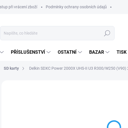
stup při vrácení zboží
Podmínky ochrany osobních údajů
Hledat
PŘÍSLUŠENSTVÍ
OSTATNÍ
BAZAR
TISK
SD karty
Delkin SDXC Power 2000X UHS-II U3 R300/W250 (V90)
10
87 
Měr
NA
cena
MOŽ