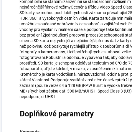
kompatibilní se staršími zařízeními se standardním rozlišením
nejnáročnější filmové režimyOceněná třídou Video Speed Class 
SD karty se mohou pochlubit rychlostí záznamu přesahující 
HDR, 360º a vysokorychlostních videí. Karta zaručuje minimá
umožňuje současné nahrávání více souborů a zajištění rychlé
vhodný pro vysílání v reálném čase a podporuje také kontinuá
bez prodlení.Zjednodušený pracovní procesSe schopností stah
cinema SD karta nejrychlejší a nejúčinnější přenos dat z karty
než polovinu, což poskytuje rychlejší přístup k souborům a dř
fotografy a kameramany, kteří potřebují rychle stahovat velké 
fotografování.Robustní a odolnáJe vybavena tak, aby odoláva
prostředí. SD karta je schopna odolávat teplotám od 0°C do 70°
fotoaparátu, ať jste kdekoli, v mrazu, v zasněženém klimatu n
Kromě toho je karta vodotěsná, nárazuvzdorná, odolná proti
záření.VlastnostiPodporuje vysílání v reálném časeNepřetržitý
záznam (pouze verze 64 a 128 GB)RAW Burst a vysoká frekvenc
MB/sRychlost zápisu dat: 300 MB/sUHS-II Speed Class 3 (U3)Z
nepodporující UHS-II
Doplňkové parametry