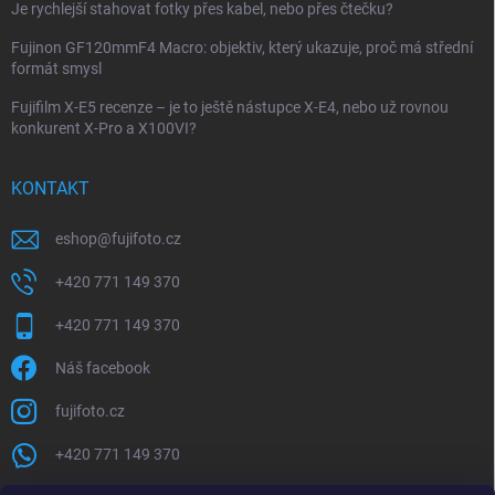
Je rychlejší stahovat fotky přes kabel, nebo přes čtečku?
Fujinon GF120mmF4 Macro: objektiv, který ukazuje, proč má střední
formát smysl
Fujifilm X-E5 recenze – je to ještě nástupce X-E4, nebo už rovnou
konkurent X-Pro a X100VI?
KONTAKT
eshop
@
fujifoto.cz
+420 771 149 370
+420 771 149 370
Náš facebook
fujifoto.cz
+420 771 149 370