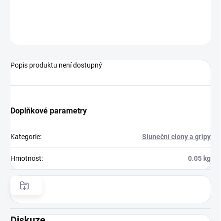
−
+
Přidat do košíku
ZEPTAT SE
HLÍDAT
Popis produktu není dostupný
Doplňkové parametry
Kategorie
:
Sluneční clony a gripy
Hmotnost
:
0.05 kg
Diskuze