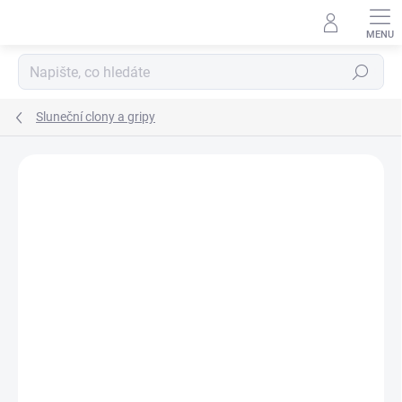
Přejít
na
obsah
Hledat
Sluneční clony a gripy