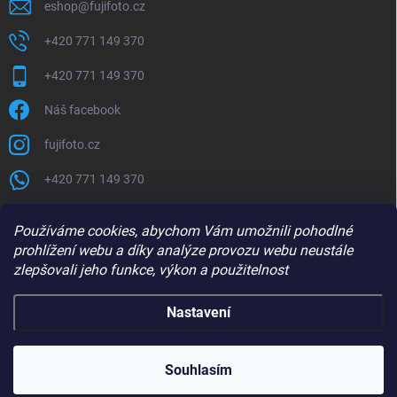
eshop
@
fujifoto.cz
+420 771 149 370
+420 771 149 370
Náš facebook
fujifoto.cz
+420 771 149 370
PŘIJÍMÁME ONLINE PLATBY
Používáme cookies, abychom Vám umožnili pohodlné
prohlížení webu a díky analýze provozu webu neustále
zlepšovali jeho funkce, výkon a použitelnost
Nastavení
Copyright 2026
FUJIFOTO.CZ
. Všechna práva vyhrazena.
Souhlasím
Vytvořil Shoptet