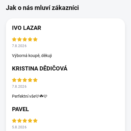
IVO LAZAR
7.8.2026
Výborná koupě, děkuji
KRISTINA DĚDIČOVÁ
7.8.2026
Perfektní vše🩷☘️🩷
PAVEL
5.8.2026