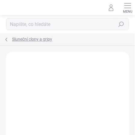
Přejít
na
obsah
Hledat
Sluneční clony a gripy