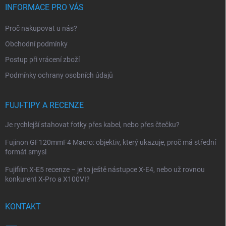
p
INFORMACE PRO VÁS
a
t
Proč nakupovat u nás?
í
Obchodní podmínky
Postup při vrácení zboží
Podmínky ochrany osobních údajů
FUJI-TIPY A RECENZE
Je rychlejší stahovat fotky přes kabel, nebo přes čtečku?
Fujinon GF120mmF4 Macro: objektiv, který ukazuje, proč má střední
formát smysl
Fujifilm X-E5 recenze – je to ještě nástupce X-E4, nebo už rovnou
konkurent X-Pro a X100VI?
KONTAKT