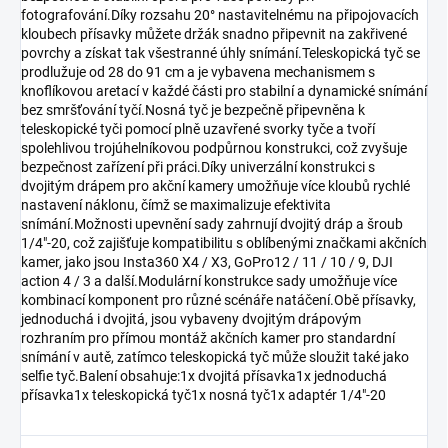
fotografování.Díky rozsahu 20° nastavitelnému na připojovacích
kloubech přísavky můžete držák snadno připevnit na zakřivené
povrchy a získat tak všestranné úhly snímání.Teleskopická tyč se
prodlužuje od 28 do 91 cm a je vybavena mechanismem s
knoflíkovou aretací v každé části pro stabilní a dynamické snímání
bez smršťování tyčí.Nosná tyč je bezpečně připevněna k
teleskopické tyči pomocí plně uzavřené svorky tyče a tvoří
spolehlivou trojúhelníkovou podpůrnou konstrukci, což zvyšuje
bezpečnost zařízení při práci.Díky univerzální konstrukci s
dvojitým drápem pro akční kamery umožňuje více kloubů rychlé
nastavení náklonu, čímž se maximalizuje efektivita
snímání.Možnosti upevnění sady zahrnují dvojitý dráp a šroub
1/4"-20, což zajišťuje kompatibilitu s oblíbenými značkami akčních
kamer, jako jsou Insta360 X4 / X3, GoPro12 / 11 / 10 / 9, DJI
action 4 / 3 a další.Modulární konstrukce sady umožňuje více
kombinací komponent pro různé scénáře natáčení.Obě přísavky,
jednoduchá i dvojitá, jsou vybaveny dvojitým drápovým
rozhraním pro přímou montáž akčních kamer pro standardní
snímání v autě, zatímco teleskopická tyč může sloužit také jako
selfie tyč.Balení obsahuje:1x dvojitá přísavka1x jednoduchá
přísavka1x teleskopická tyč1x nosná tyč1x adaptér 1/4"-20