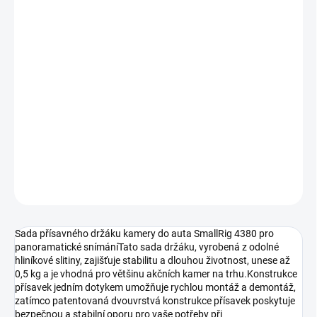
−
+
Přidat do košíku
Navrženo speciálně pro panoramatické snímání autokamerou,
které umožňuje snímání z nízké výšky s efektem dronu. Tato sada
držáku má modulární konstrukci a obsahuje dvojitou přísavku,
jednoduchou přísavku, teleskopickou tyč, podpůrnou tyč a
adaptér 1/4"-20.
DETAILNÍ INFORMACE
ZEPTAT SE
HLÍDAT
Sada přísavného držáku kamery do auta SmallRig 4380 pro
panoramatické snímáníTato sada držáku, vyrobená z odolné
hliníkové slitiny, zajišťuje stabilitu a dlouhou životnost, unese až
0,5 kg a je vhodná pro většinu akčních kamer na trhu.Konstrukce
přísavek jedním dotykem umožňuje rychlou montáž a demontáž,
zatímco patentovaná dvouvrstvá konstrukce přísavek poskytuje
bezpečnou a stabilní oporu pro vaše potřeby při