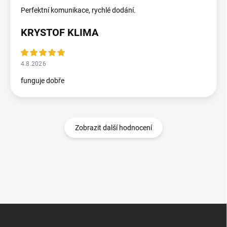
Perfektní komunikace, rychlé dodání.
KRYSTOF KLIMA
4.8.2026
funguje dobře
Zobrazit další hodnocení
Z
á