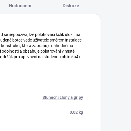
Hodnocení
Diskuze
se nepoužívá, lze polohovací kolík uložit na
studené botce vede uživatele směrem instalace
 konstrukci, která zabraňuje náhodnému
í odolnosti a obsahuje polstrování v místě
:4x držák pro upevnění na studenou objímku4x
Sluneční clony a gripy
0.02 kg