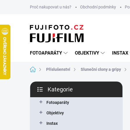
Přejít
Proč nakupovat u nás?
Obchodní podmínky
Po
na
obsah
FOTOAPARÁTY
OBJEKTIVY
INSTAX
Domů
Příslušenství
Sluneční clony a gripy
P
Kategorie
o
Přeskočit
s
kategorie
t
Fotoaparáty
r
Objektivy
a
n
Instax
n