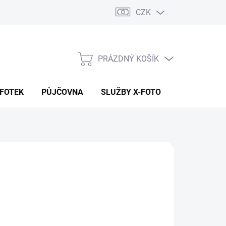
CZK
PRÁZDNÝ KOŠÍK
NÁKUPNÍ
KOŠÍK
 FOTEK
PŮJČOVNA
SLUŽBY X-FOTO
KONTAKTY
9 Kč
 Kč bez DPH
ná
ADEM (CENTRÁLA EU SKLAD)
:
EME DORUČIT
8.2026