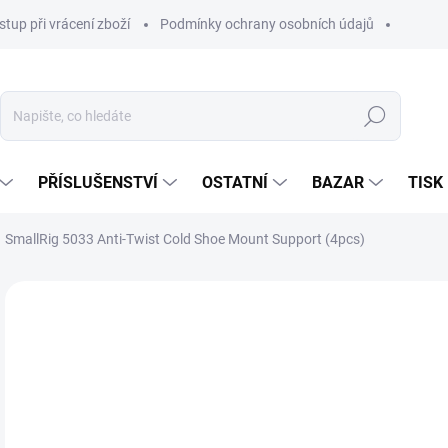
stup při vrácení zboží
Podmínky ochrany osobních údajů
Hledat
PŘÍSLUŠENSTVÍ
OSTATNÍ
BAZAR
TISK
SmallRig 5033 Anti-Twist Cold Shoe Mount Support (4pcs)
55
462
Měr
SKL
cena
MŮŽ
DO:
14.