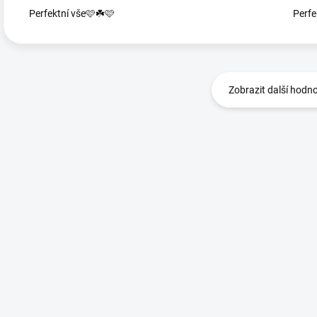
Perfektní vše🩷☘️🩷
Perfe
Zobrazit další hodn