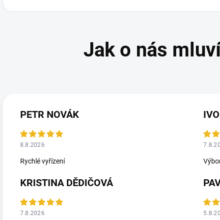
PETR NOVÁK
IVO
8.8.2026
7.8.2
Rychlé vyřízení
Výbor
KRISTINA DĚDIČOVÁ
PA
7.8.2026
5.8.2