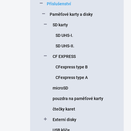
Příslušenství
í
p
Paměťové karty a disky
a
n
SD karty
e
SD UHS-I.
l
SD UHS-II.
CF EXPRESS
CFexpress type B
CFexpress type A
microSD
pouzdra na paměťové karty
čtečky karet
Externí disky
USB klíče