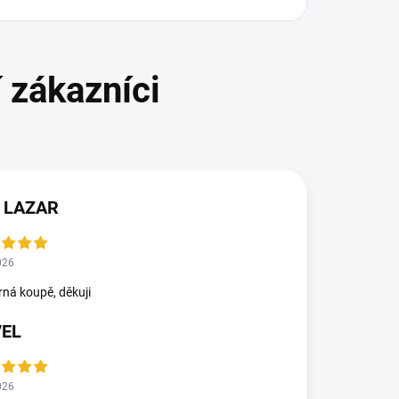
 LAZAR
026
ná koupě, děkuji
VEL
026