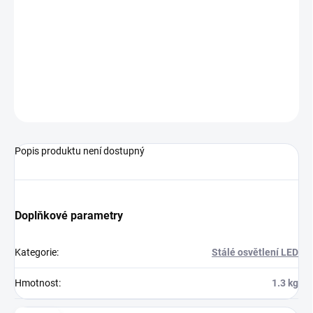
MOŽNOSTI
DORUČENÍ
−
+
Přidat do košíku
ZEPTAT SE
HLÍDAT
Popis produktu není dostupný
Doplňkové parametry
Kategorie
:
Stálé osvětlení LED
Hmotnost
:
1.3 kg