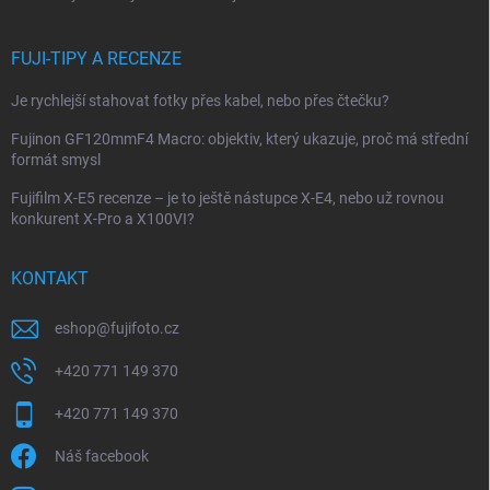
FUJI-TIPY A RECENZE
Je rychlejší stahovat fotky přes kabel, nebo přes čtečku?
Fujinon GF120mmF4 Macro: objektiv, který ukazuje, proč má střední
formát smysl
Fujifilm X-E5 recenze – je to ještě nástupce X-E4, nebo už rovnou
konkurent X-Pro a X100VI?
KONTAKT
eshop
@
fujifoto.cz
+420 771 149 370
+420 771 149 370
Náš facebook