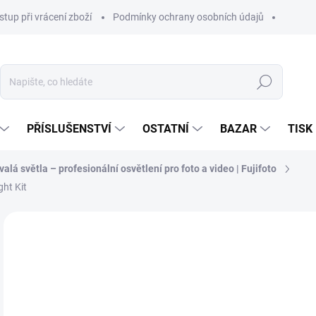
stup při vrácení zboží
Podmínky ochrany osobních údajů
Hledat
PŘÍSLUŠENSTVÍ
OSTATNÍ
BAZAR
TISK
valá světla – profesionální osvětlení pro foto a video | Fujifoto
ht Kit
4 
3 7
Měr
SKL
cena
MŮŽ
DO: