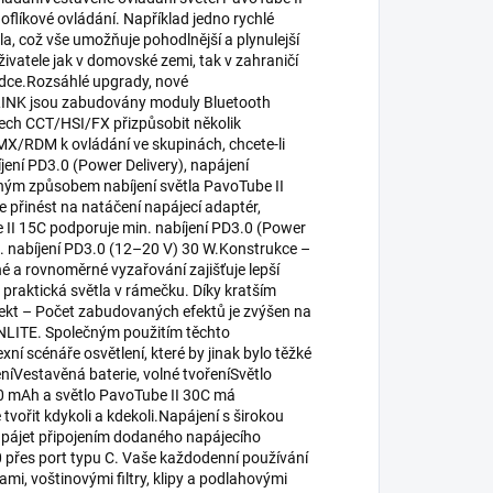
flíkové ovládání. Například jedno rychlé
tla, což vše umožňuje pohodlnější a plynulejší
živatele jak v domovské zemi, tak v zahraničí
bídce.Rozsáhlé upgrady, nové
NLINK jsou zabudovány moduly Bluetooth
mech CCT/HSI/FX přizpůsobit několik
X/RDM k ovládání ve skupinách, chcete-li
íjení PD3.0 (Power Delivery), napájení
hým způsobem nabíjení světla PavoTube II
 přinést na natáčení napájecí adaptér,
e II 15C podporuje min. nabíjení PD3.0 (Power
. nabíjení PD3.0 (12–20 V) 30 W.Konstrukce –
é a rovnoměrné vyzařování zajišťuje lepší
 praktická světla v rámečku. Díky kratším
fekt – Počet zabudovaných efektů je zvýšen na
LITE. Společným použitím těchto
í scénáře osvětlení, které by jinak bylo těžké
eníVestavěná baterie, volné tvořeníSvětlo
00 mAh a světlo PavoTube II 30C má
tvořit kdykoli a kdekoli.Napájení s širokou
napájet připojením dodaného napájecího
.0 přes port typu C. Vaše každodenní používání
mi, voštinovými filtry, klipy a podlahovými