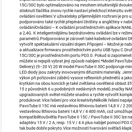
15C/30C bylo optimalizováno na mnohem intuitivnější dvoukno
stisknutí tlačítka znovu rychle nastaví předchozí intenzitu svě
ovládání osvětlení.V uživatelsky příjemnějším rozhraní je pro u
podporováno také rychlé přepínání čínštiny a angličtiny v na
ovládáníOvládání – K ovládání prostřednictvím aplikace NA
a 2,4G. K inteligentnějšímu bezdrátovému ovládání lze v reži
parametrů.Podporováno je zároveň také kabelové ovládání DM
vytvořit spektakulární vizuální dojem.Připojení – Možné je nab
a aktualizace firmwaru prostřednictvím portu USB typu C.Dru
15C/30C je prostřednictvím portu PD3.0. Pokud si zapomenete
můžete si nejspíš vybrat jiný způsob nabíjení.*Model PavoTub
Delivery) (9–20 V) 20 W model PavoTube II 30C podporuje min
LED diody jsou zakryty inovovanými difuzními materiály. Jemn
výkon při pořizování záběrů vysoce reflexních předmětů a jako
krytkám na obou koncích je také zvětšena osvětlená oblast.E
15 z původních 6 u podobných nedávných modelů značky NAN
upgradovaných světel můžete snadno a rychle vytvořit komplexn
produkovat.Více řešení pro více kreativityNěkolik řešení napáj
PavoTube II 15C má vestavěnou lithiovou baterii 14,8 V / 2 2
vestavěnou lithiovou baterii 14,8 V / 4 400 mAh, což umožňuje 
kompatibilitouSvětla PavoTube II 15C / PavoTube II 30C lze 
adaptéru 15 V / 2 A, resp. 15 V / 4 A plus nabíjet pomocí PD3
tak bude dobře pokryto.Více možností tvarování světlaS klapka