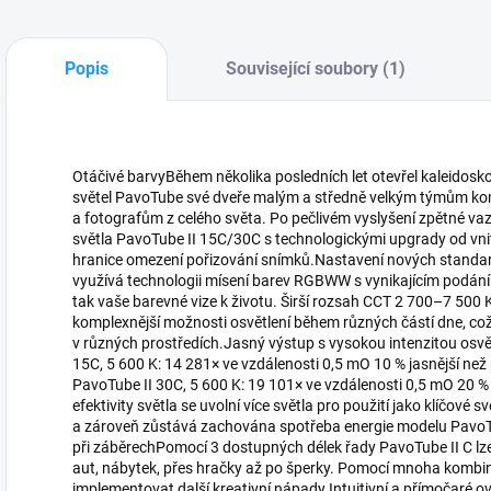
Popis
Související soubory (1)
Otáčivé barvyBěhem několika posledních let otevřel kaleidosk
světel PavoTube své dveře malým a středně velkým týmům ko
a fotografům z celého světa. Po pečlivém vyslyšení zpětné v
světla PavoTube II 15C/30C s technologickými upgrady od vnitř
hranice omezení pořizování snímků.Nastavení nových standar
využívá technologii mísení barev RGBWW s vynikajícím podáním
tak vaše barevné vize k životu. Širší rozsah CCT 2 700–7 5
komplexnější možnosti osvětlení během různých částí dne, což 
v různých prostředích.Jasný výstup s vysokou intenzitou osvě
15C, 5 600 K: 14 281× ve vzdálenosti 0,5 mO 10 % jasnější než
PavoTube II 30C, 5 600 K: 19 101× ve vzdálenosti 0,5 mO 20 %
efektivity světla se uvolní více světla pro použití jako klíčové s
a zároveň zůstává zachována spotřeba energie modelu PavoTube
při záběrechPomocí 3 dostupných délek řady PavoTube II C lze 
aut, nábytek, přes hračky až po šperky. Pomocí mnoha kombina
implementovat další kreativní nápady.Intuitivní a přímočaré o