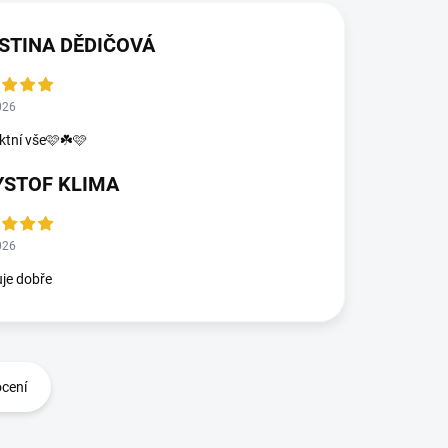
STINA DĚDIČOVÁ
026
ktní vše🩷☘️🩷
YSTOF KLIMA
026
je dobře
ocení