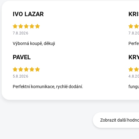
IVO LAZAR
KRI
7.8.2026
7.8.2
Výborná koupě, děkuji
Perfe
PAVEL
KR
5.8.2026
4.8.2
Perfektní komunikace, rychlé dodání.
fungu
Zobrazit další hodn