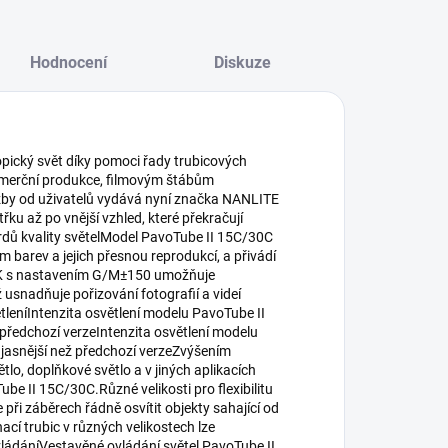
Hodnocení
Diskuze
opický svět díky pomoci řady trubicových
merční produkce, filmovým štábům
azby od uživatelů vydává nyní značka NANLITE
ku až po vnější vzhled, které překračují
dů kvality světelModel PavoTube II 15C/30C
 barev a jejich přesnou reprodukcí, a přivádí
00 K s nastavením G/M±150 umožňuje
usnadňuje pořizování fotografií a videí
tleníIntenzita osvětlení modelu PavoTube II
 předchozí verzeIntenzita osvětlení modelu
 jasnější než předchozí verzeZvýšením
větlo, doplňkové světlo a v jiných aplikacích
 II 15C/30C.Různé velikosti pro flexibilitu
při záběrech řádně osvítit objekty sahající od
cí trubic v různých velikostech lze
vládáníVestavěné ovládání světel PavoTube II