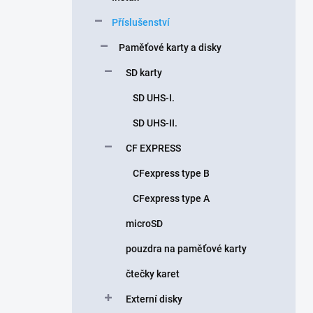
n
Příslušenství
í
p
Paměťové karty a disky
a
n
SD karty
e
SD UHS-I.
l
SD UHS-II.
CF EXPRESS
CFexpress type B
CFexpress type A
microSD
pouzdra na paměťové karty
čtečky karet
Externí disky