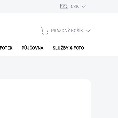
CZK
PRÁZDNÝ KOŠÍK
NÁKUPNÍ
KOŠÍK
 FOTEK
PŮJČOVNA
SLUŽBY X-FOTO
KONTAKTY
490 Kč
11 Kč bez DPH
ná
ADEM (CENTRÁLA EU SKLAD)
:
EME DORUČIT