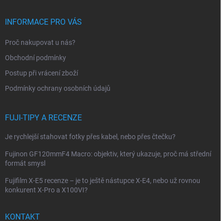
á
p
INFORMACE PRO VÁS
a
t
Proč nakupovat u nás?
í
Obchodní podmínky
Postup při vrácení zboží
Podmínky ochrany osobních údajů
FUJI-TIPY A RECENZE
Je rychlejší stahovat fotky přes kabel, nebo přes čtečku?
Fujinon GF120mmF4 Macro: objektiv, který ukazuje, proč má střední
formát smysl
Fujifilm X-E5 recenze – je to ještě nástupce X-E4, nebo už rovnou
konkurent X-Pro a X100VI?
KONTAKT