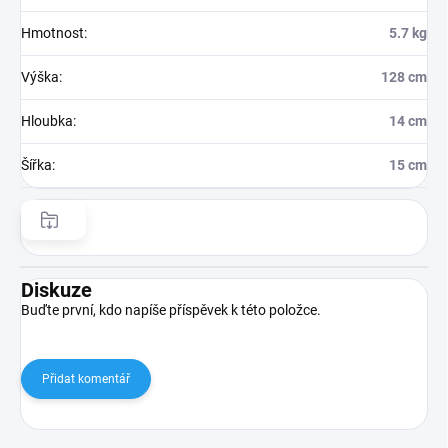
Hmotnost
:
5.7 kg
Výška
:
128 cm
Hloubka
:
14 cm
Šířka
:
15 cm
Diskuze
Buďte první, kdo napíše příspěvek k této položce.
Přidat komentář