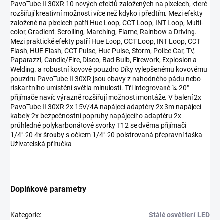
PavoTube II 30XR 10 nových efektů založených na pixelech, které
rozšiřují kreativní možnosti více než kdykoli předtím. Mezi efekty
založené na pixelech patří Hue Loop, CCT Loop, INT Loop, Multi-
color, Gradient, Scrolling, Marching, Flame, Rainbow a Driving.
Mezi praktické efekty patří Hue Loop, CCT Loop, INT Loop, CCT
Flash, HUE Flash, CCT Pulse, Hue Pulse, Storm, Police Car, TV,
Paparazzi, Candle/Fire, Disco, Bad Bulb, Firework, Explosion a
Welding. a robustní kovové pouzdro Díky vylepšenému kovovému
pouzdru PavoTube II 30XR jsou obavy z náhodného pádu nebo
riskantního umístění světla minulostí. Tři integrované ¼-20"
přijímače navíc výrazně rozšiřují možnosti montáže. V balení 2x
PavoTube II 30XR 2x 15V/4A napájecí adaptéry 2x 3m napájecí
kabely 2x bezpečnostní popruhy napájecího adaptéru 2x
průhledné polykarbonátové svorky T12 se dvěma přijímači
1/4"-20 4x šrouby s očkem 1/4"-20 polstrovaná přepravní taška
Uživatelská příručka
Doplňkové parametry
Kategorie
:
Stálé osvětlení LED