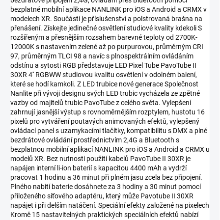
bezdrátové připojení 2,4G, ovládání přes Bluetooth pomocí
bezplatné mobilní aplikace NANLINK pro iOS a Android a CRMX v
modelech XR. Součástí je příslušenství a polstrovaná brašna na
přenášení. Získejte jedinečné osvětlení studiové kvality kdekoli S
rozšířeným a přesnějším rozsahem barevné teploty od 2700K-
12000K s nastavením zelené až po purpurovou, průměrným CRI
97, průměrným TLCI 98 a navíc s plnospektrálním ovládáním
odstínu a sytosti RGB představuje LED Pixel Tube PavoTube II
30XR 4'' RGBWW studiovou kvalitu osvětlení v odolném balení,
které se hodí kamkoli. Z LED trubice nové generace Společnost
Nanlite při vývoji designu svých LED trubic vycházela ze zpětné
vazby od majitelů trubic PavoTube z celého světa. Vylepšení
zahrnují jasnější výstup s rovnoměrnějším rozptylem, hustotu 16
pixelů pro vytváření poutavých animovaných efektů, vylepšený
ovládací panel s uzamykacími tlačítky, kompatibilitu s DMX a plné
bezdrátové ovládání prostřednictvím 2,4G a Bluetooth s
bezplatnou mobilní aplikací NANLINK pro iOS a Android a CRMX u
modelů XR. Bez nutnosti použití kabelů PavoTube II 30XR je
napájen interní li-ion baterií s kapacitou 4400 mAh a vydrží
pracovat 1 hodinu a 36 minut při plném jasu zcela bez připojení.
Plného nabití baterie dosáhnete za 3 hodiny a 30 minut pomocí
přiloženého síťového adaptéru, který může Pavotube II 30XR
napájet i při delším natáčení. Speciální efekty založené na pixelech
Kromě 15 nastavitelných praktických speciálních efektů nabízí