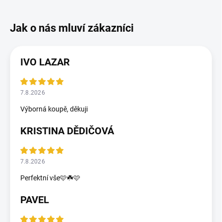
IVO LAZAR
7.8.2026
Výborná koupě, děkuji
KRISTINA DĚDIČOVÁ
7.8.2026
Perfektní vše🩷☘️🩷
PAVEL