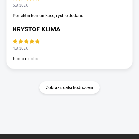
5.8.2026
Perfektní komunikace, rychlé dodání.
KRYSTOF KLIMA
4.8.2026
funguje dobře
Zobrazit další hodnocení
Z