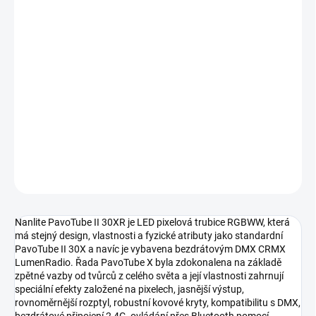
MOŽNOSTI
DORUČENÍ
−
+
Přidat do košíku
LED pixelová trubice RGBWW s rozsahem barevné teploty 2700K-
12000K, vestavěný bezdrátový DMX CRMX LumenRadio.
DETAILNÍ INFORMACE
ZEPTAT SE
HLÍDAT
Nanlite PavoTube II 30XR je LED pixelová trubice RGBWW, která
má stejný design, vlastnosti a fyzické atributy jako standardní
PavoTube II 30X a navíc je vybavena bezdrátovým DMX CRMX
LumenRadio. Řada PavoTube X byla zdokonalena na základě
zpětné vazby od tvůrců z celého světa a její vlastnosti zahrnují
speciální efekty založené na pixelech, jasnější výstup,
rovnoměrnější rozptyl, robustní kovové kryty, kompatibilitu s DMX,