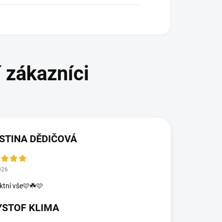
STINA DĚDIČOVÁ
026
ktní vše🩷☘️🩷
YSTOF KLIMA