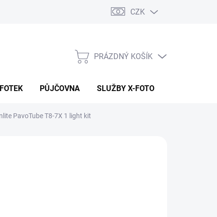
CZK
PRÁZDNÝ KOŠÍK
NÁKUPNÍ
KOŠÍK
 FOTEK
PŮJČOVNA
SLUŽBY X-FOTO
KONTAKTY
lite PavoTube T8-7X 1 light kit
490 Kč
58 Kč bez DPH
ná
ADEM (CENTRÁLA EU SKLAD)
:
EME DORUČIT
8.2026