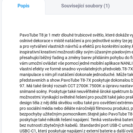
Popis
Související soubory (1)
PavoTube T8 je 1 metr dlouhé trubicové světlo, které dokáže v
oslnivé dekorace v místě natáčení a pro jednotlivé scény lze je
a pro vytváření vlastních návrhů a efektů pro konkrétní scé
inspirativní kreativní možnosti díky svým úžasným pixelovým e
přesahující běžný fading a změny barev přidáním pohybu do f
vám umožní ovládat vše pomocí jedné mobilní aplikace NANLINK
vlastní efekty ve formě snadno vyvolatelných předvoleb.T8-7X 
manipulace s ním při natáčení dokonale jednoduché. Může také 
představeních a show.PavoTube T8-7X poskytuje dokonalou 
97. Má také široký rozsah CCT 2700K 7500K a úpravu nastav
snímané scény. Poskytuje také neuvěřitelně široké spektrum b
možnostmi.Vynikající světelné řešení pro použití také jako prakt
design těla z něj dělá skvělou volbu také pro osvětlení extrém
pro sociální média nebo děláte náročnější filmovou produkci, 
bezpochyby užitečným pomocníkem.Stejně jako PavoTube T8-7X,
poskytuje také několik řešení napájení. Tenká vestavěná bater
bez nutnosti zbytečných kabelů. Standardní port USB-C umožň
USBC-C1, který poskytuje napájení z externí baterie a další o