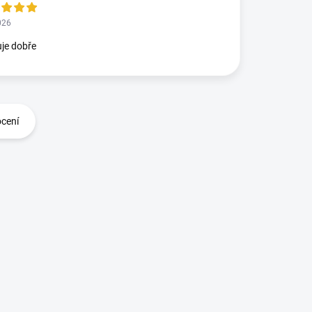
026
je dobře
ocení