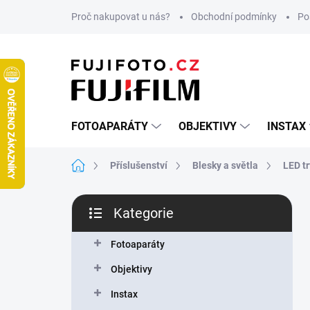
Přejít
Proč nakupovat u nás?
Obchodní podmínky
Po
na
obsah
FOTOAPARÁTY
OBJEKTIVY
INSTAX
Domů
Příslušenství
Blesky a světla
LED tr
P
Kategorie
o
Přeskočit
s
kategorie
t
Fotoaparáty
r
Objektivy
a
n
Instax
n