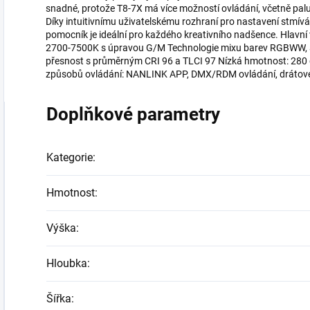
snadné, protože T8-7X má více možností ovládání, včetně pal
Díky intuitivnímu uživatelskému rozhraní pro nastavení stmív
pomocník je ideální pro každého kreativního nadšence. Hlavní
2700-7500K s úpravou G/M Technologie mixu barev RGBWW, a
přesnost s průměrným CRI 96 a TLCI 97 Nízká hmotnost: 280 g
způsobů ovládání: NANLINK APP, DMX/RDM ovládání, drátové 
Doplňkové parametry
Kategorie
:
Hmotnost
:
Výška
:
Hloubka
:
Šířka
: