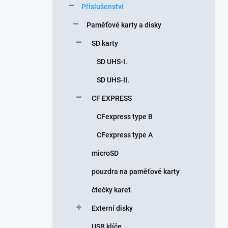
Příslušenství
í
p
Paměťové karty a disky
a
n
SD karty
e
SD UHS-I.
l
SD UHS-II.
CF EXPRESS
CFexpress type B
CFexpress type A
microSD
pouzdra na paměťové karty
čtečky karet
Externí disky
USB klíče