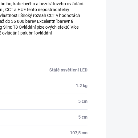
ubního, kabelového a bezdrátového ovládání.
ání, CCT a HUE tento nepostradatelný
 vlastnosti: Široký rozsah CCT v hodnotách
ž do 36 000 barev Excelentní barevná
 Slim: T8 Ovládání pixelových efektů Více
ovládání, palubní ovládání
Stálé osvětlení LED
1.2 kg
5 cm
5 cm
107,5 cm