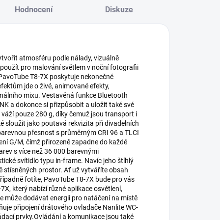
Hodnocení
Diskuze
ytvořit atmosféru podle nálady, vizuálně
j použít pro malování světlem v noční fotografii
ny.PavoTube T8-7X poskytuje nekonečné
fektům jde o živé, animované efekty,
inálního mixu. Vestavěná funkce Bluetooth
 a dokonce si přizpůsobit a uložit také své
váží pouze 280 g, díky čemuž jsou transport i
sloužit jako poutavá rekvizita při divadelních
barevnou přesnost s průměrným CRI 96 a TLCI
ení G/M, čímž přirozeně zapadne do každé
arev s více než 36 000 barevnými
ické svítidlo typu in-frame. Navíc jeho štíhlý
ně stísněných prostor. Ať už vytváříte obsah
případně fotíte, PavoTube T8-7X bude pro vás
 který nabízí různé aplikace osvětlení,
ie může dodávat energii pro natáčení na místě
uje připojení drátového ovladače Nanlite WC-
vládací prvky.Ovládání a komunikace jsou také