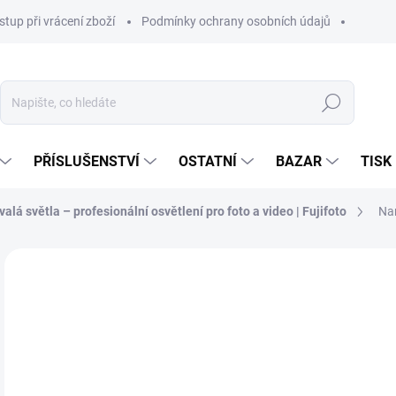
stup při vrácení zboží
Podmínky ochrany osobních údajů
Hledat
PŘÍSLUŠENSTVÍ
OSTATNÍ
BAZAR
TISK
valá světla – profesionální osvětlení pro foto a video | Fujifoto
Nan
2 
2 0
Měr
SKL
cena
MŮŽ
DO:
14.