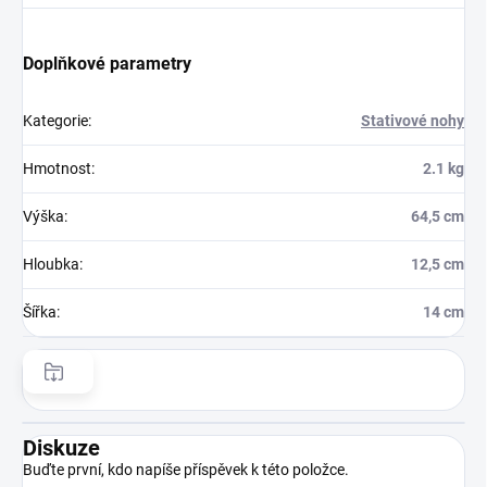
Doplňkové parametry
Kategorie
:
Stativové nohy
Hmotnost
:
2.1 kg
Výška
:
64,5 cm
Hloubka
:
12,5 cm
Šířka
:
14 cm
Diskuze
Buďte první, kdo napíše příspěvek k této položce.