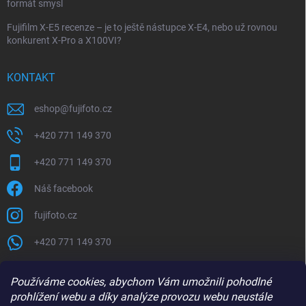
formát smysl
Fujifilm X-E5 recenze – je to ještě nástupce X-E4, nebo už rovnou
konkurent X-Pro a X100VI?
KONTAKT
eshop
@
fujifoto.cz
+420 771 149 370
+420 771 149 370
Náš facebook
fujifoto.cz
+420 771 149 370
PŘIJÍMÁME ONLINE PLATBY
Používáme cookies, abychom Vám umožnili pohodlné
prohlížení webu a díky analýze provozu webu neustále