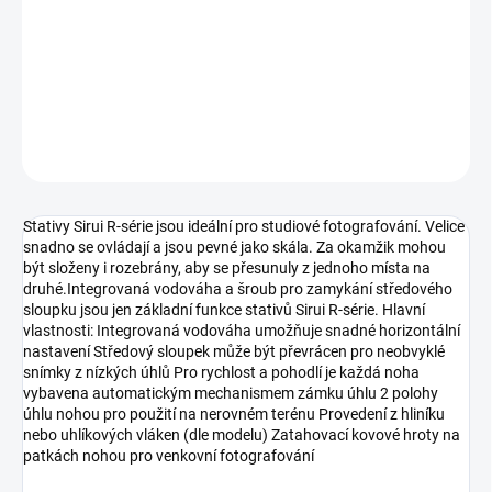
−
+
Přidat do košíku
DETAILNÍ INFORMACE
ZEPTAT SE
HLÍDAT
Stativy Sirui R-série jsou ideální pro studiové fotografování. Velice
snadno se ovládají a jsou pevné jako skála. Za okamžik mohou
být složeny i rozebrány, aby se přesunuly z jednoho místa na
druhé.Integrovaná vodováha a šroub pro zamykání středového
sloupku jsou jen základní funkce stativů Sirui R-série. Hlavní
vlastnosti: Integrovaná vodováha umožňuje snadné horizontální
nastavení Středový sloupek může být převrácen pro neobvyklé
snímky z nízkých úhlů Pro rychlost a pohodlí je každá noha
vybavena automatickým mechanismem zámku úhlu 2 polohy
úhlu nohou pro použití na nerovném terénu Provedení z hliníku
nebo uhlíkových vláken (dle modelu) Zatahovací kovové hroty na
patkách nohou pro venkovní fotografování