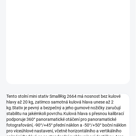
DORUČENÍ
−
+
Přidat do košíku
Perfektní mini stativ pro menší digitální zrcadlovky, bezzrcadlovky,
smartphony, akční kamery a další zařízení. Může také sloužit jako
grip pro fotografování z ruky.
DETAILNÍ INFORMACE
ZEPTAT SE
HLÍDAT
Tento stolní mini stativ SmallRig 2664 má nosnost bez kulové
hlavy až 20 kg, zatímco samotná kulová hlava unese až 2
kg.Stativ je pevný a bezpečný a jeho gumové nožičky zaručují
stabilitu na jakémkoli povrchu.Kulová hlava s přesnou kalibrací
podporuje 360° panoramatické otáčení pro panoramatické
fotografování, -90°/+45° přední náklon a -50°/+50° boční náklon
pro víceúhlové nastavení, včetně horizontálního a vertikálního