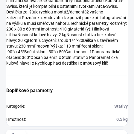
snímání.Dodává se se standardní rychloupínací destičkou Arca-
Swiss, která je kompatibilní s ostatními svorkami Arca-Swiss.
Destička zajišťuje rychlou montáž/demontáž vašeho
zařízení.Poznámka: Vodováhu lze použít pouze při fotografování
na výšku a musí směřovat nahoru.Technické parametry:Rozměry:
230 x 80 x 60 mmHmotnost: 410 gMateriál(y): Hliníková
slitinaNosnost kulové hlavy: 2 kgNosnost stativu bez kulové
hlavy: 20 kgHorní uchycení: šroub 1/4”-20Délka v uzavřeném
stavu: 230 mmPracovní výška: 113 mmPřední sklon:
-90°/+45°Boční sklon: -50°/+50°Části nohou: 1Panoramatické
otáčení: 360°Obsah balení:1 x Stolní stativ1x Panoramatická
kulová hlava1x Rychloupínací destička1x Imbusový klíč
Doplňkové parametry
Kategorie
:
Stativy
Hmotnost
:
0.5 kg