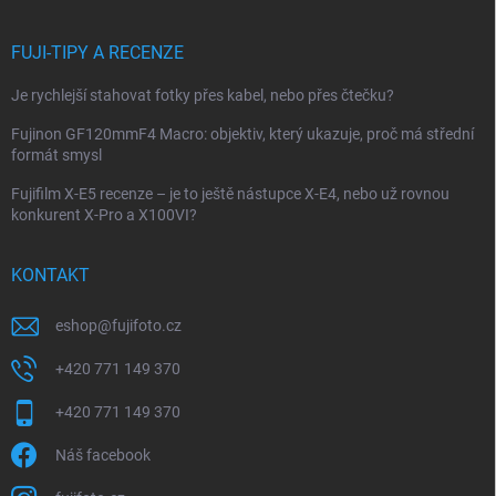
FUJI-TIPY A RECENZE
Je rychlejší stahovat fotky přes kabel, nebo přes čtečku?
Fujinon GF120mmF4 Macro: objektiv, který ukazuje, proč má střední
formát smysl
Fujifilm X-E5 recenze – je to ještě nástupce X-E4, nebo už rovnou
konkurent X-Pro a X100VI?
KONTAKT
eshop
@
fujifoto.cz
+420 771 149 370
+420 771 149 370
Náš facebook