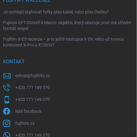
FUJI-TIPY A RECENZE
Je rychlejší stahovat fotky přes kabel, nebo přes čtečku?
Fujinon GF120mmF4 Macro: objektiv, který ukazuje, proč má střední
formát smysl
Fujifilm X-E5 recenze – je to ještě nástupce X-E4, nebo už rovnou
konkurent X-Pro a X100VI?
KONTAKT
eshop
@
fujifoto.cz
+420 771 149 370
+420 771 149 370
Náš facebook
fujifoto.cz
+420 771 149 370