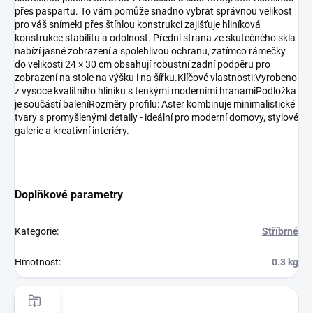
přes paspartu. To vám pomůže snadno vybrat správnou velikost
pro váš snímekI přes štíhlou konstrukci zajišťuje hliníková
konstrukce stabilitu a odolnost. Přední strana ze skutečného skla
nabízí jasné zobrazení a spolehlivou ochranu, zatímco rámečky
do velikosti 24 × 30 cm obsahují robustní zadní podpěru pro
zobrazení na stole na výšku i na šířku.Klíčové vlastnosti:Vyrobeno
z vysoce kvalitního hliníku s tenkými moderními hranamiPodložka
je součástí baleníRozměry profilu: Aster kombinuje minimalistické
tvary s promyšlenými detaily - ideální pro moderní domovy, stylové
galerie a kreativní interiéry.
Doplňkové parametry
Kategorie
:
Stříbrné
Hmotnost
:
0.3 kg