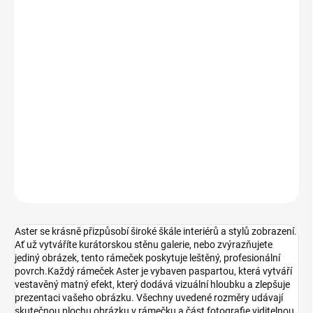
−
+
Přidat do košíku
Aster je elegantní a rafinovaný hliníkový fotorámeček s tenkým,
minimalistickým profilem o rozměrech 6,5 mm na šířku a 13,7 mm
v hloubce. Je navržen s čistou, moderní estetikou a nabízí
decentní, elegantní způsob orámování vašich snímků - nechává
objekt v centru pozornosti.
DETAILNÍ INFORMACE
ZEPTAT SE
HLÍDAT
Aster se krásně přizpůsobí široké škále interiérů a stylů zobrazení.
Ať už vytváříte kurátorskou stěnu galerie, nebo zvýrazňujete
jediný obrázek, tento rámeček poskytuje leštěný, profesionální
povrch.Každý rámeček Aster je vybaven paspartou, která vytváří
vestavěný matný efekt, který dodává vizuální hloubku a zlepšuje
prezentaci vašeho obrázku. Všechny uvedené rozměry udávají
skutečnou plochu obrázku v rámečku a část fotografie viditelnou