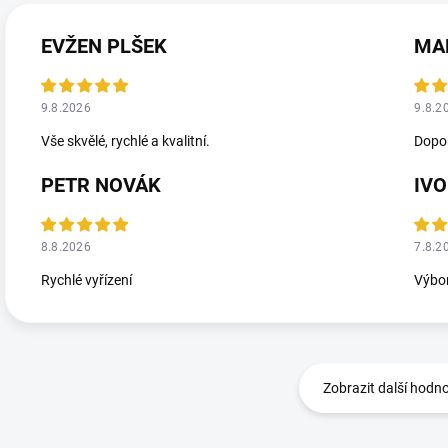
EVŽEN PLŠEK
MA
9.8.2026
9.8.2
Vše skvělé, rychlé a kvalitní.
Dopor
PETR NOVÁK
IVO
8.8.2026
7.8.2
Rychlé vyřízení
Výbor
Zobrazit další hodn