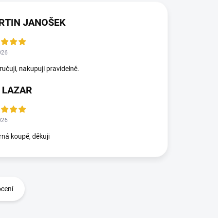
RTIN JANOŠEK
026
učuji, nakupuji pravidelně.
 LAZAR
026
ná koupě, děkuji
ocení