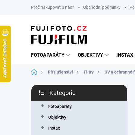
Přejít
Proč nakupovat u nás?
Obchodní podmínky
Po
na
obsah
FOTOAPARÁTY
OBJEKTIVY
INSTAX
Domů
Příslušenství
Filtry
UV a ochranné fi
P
Kategorie
o
Přeskočit
s
kategorie
t
Fotoaparáty
r
Objektivy
a
n
Instax
n