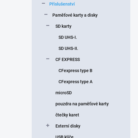
Příslušenství
í
p
Paměťové karty a disky
a
n
SD karty
e
SD UHS-I.
l
SD UHS-II.
CF EXPRESS
CFexpress type B
CFexpress type A
microSD
pouzdra na paměťové karty
čtečky karet
Externí disky
USB klíče