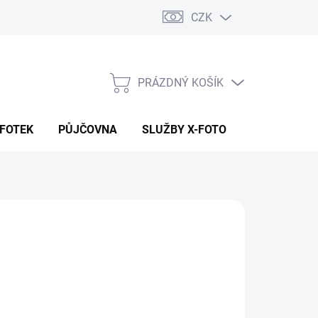
CZK
PRÁZDNÝ KOŠÍK
NÁKUPNÍ
KOŠÍK
 FOTEK
PŮJČOVNA
SLUŽBY X-FOTO
KONTAKTY
290 Kč
93 Kč bez DPH
ná
LADEM NA PRODEJNĚ
:
EME DORUČIT
8.2026