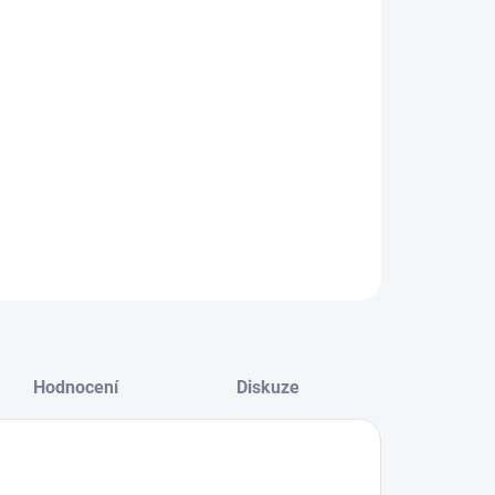
NOSTI DORUČENÍ
−
+
Přidat do košíku
ZEPTAT SE
HLÍDAT
Hodnocení
Diskuze