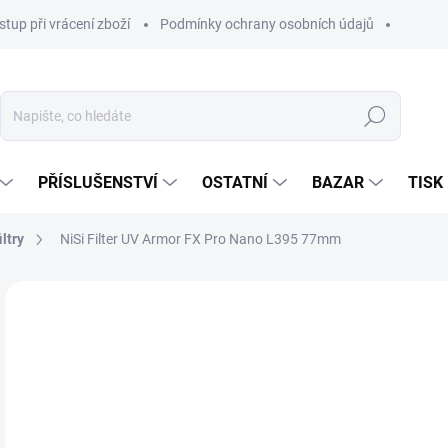
stup při vrácení zboží
Podmínky ochrany osobních údajů
Hledat
PŘÍSLUŠENSTVÍ
OSTATNÍ
BAZAR
TISK
ltry
NiSi Filter UV Armor FX Pro Nano L395 77mm
2 
1 8
Měr
SK
cena
MŮŽ
DO:
11.