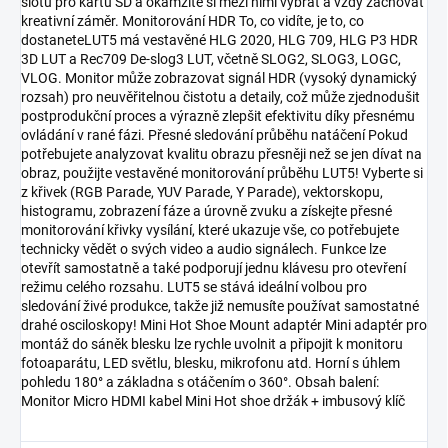
slotu pro kartu SD a okamžitě si mezi nimi vybrat a vždy zachovat
kreativní záměr. Monitorování HDR To, co vidíte, je to, co
dostaneteLUT5 má vestavěné HLG 2020, HLG 709, HLG P3 HDR
3D LUT a Rec709 De-slog3 LUT, včetně SLOG2, SLOG3, LOGC,
VLOG. Monitor může zobrazovat signál HDR (vysoký dynamický
rozsah) pro neuvěřitelnou čistotu a detaily, což může zjednodušit
postprodukční proces a výrazně zlepšit efektivitu díky přesnému
ovládání v rané fázi. Přesné sledování průběhu natáčení Pokud
potřebujete analyzovat kvalitu obrazu přesněji než se jen dívat na
obraz, použijte vestavěné monitorování průběhu LUT5! Vyberte si
z křivek (RGB Parade, YUV Parade, Y Parade), vektorskopu,
histogramu, zobrazení fáze a úrovně zvuku a získejte přesné
monitorování křivky vysílání, které ukazuje vše, co potřebujete
technicky vědět o svých video a audio signálech. Funkce lze
otevřít samostatně a také podporují jednu klávesu pro otevření
režimu celého rozsahu. LUT5 se stává ideální volbou pro
sledování živé produkce, takže již nemusíte používat samostatné
drahé osciloskopy! Mini Hot Shoe Mount adaptér Mini adaptér pro
montáž do sáněk blesku lze rychle uvolnit a připojit k monitoru
fotoaparátu, LED světlu, blesku, mikrofonu atd. Horní s úhlem
pohledu 180° a základna s otáčením o 360°. Obsah balení:
Monitor Micro HDMI kabel Mini Hot shoe držák + imbusový klíč