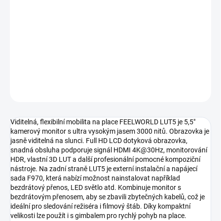
−
+
Přidat do košíku
Ultra vysoce jasný 3000nit monitor Feelworld LUT5 5"
DETAILNÍ INFORMACE
ZEPTAT SE
HLÍDAT
Viditelná, flexibilní mobilita na place FEELWORLD LUT5 je 5,5"
kamerový monitor s ultra vysokým jasem 3000 nitů. Obrazovka je
jasně viditelná na slunci. Full HD LCD dotyková obrazovka,
snadná obsluha podporuje signál HDMI 4K@30Hz, monitorování
HDR, vlastní 3D LUT a další profesionální pomocné kompoziční
nástroje. Na zadní straně LUT5 je externí instalační a napájecí
sada F970, která nabízí možnost nainstalovat například
bezdrátový přenos, LED světlo atd. Kombinuje monitor s
bezdrátovým přenosem, aby se zbavili zbytečných kabelů, což je
ideální pro sledování režiséra i filmový štáb. Díky kompaktní
velikosti lze použít i s gimbalem pro rychlý pohyb na place.