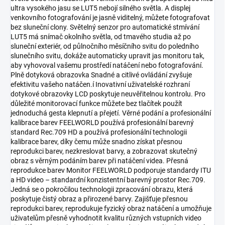
ultra vysokého jasu se LUT5 nebojí silného světla. A displej
venkovního fotografování je jasně viditelný, můžete fotografovat
bez sluneční clony. Světelný senzor pro automatické stmívání
LUT5 má snímač okolního světla, od tmavého studia až po
sluneční exteriér, od půlnočního měsíčního svitu do poledního
slunečního svitu, dokáže automaticky upravit jas monitoru tak,
aby vyhovoval vašemu prostředí natáčení nebo fotografování.
Plně dotyková obrazovka Snadné a citlivé ovládání zvyšuje
efektivitu vašeho natáčen.í Inovativní uživatelské rozhraní
dotykové obrazovky LCD poskytuje neuvěřitelnou kontrolu. Pro
důležité monitorovací funkce můžete bez tlačítek použít
jednoduchá gesta klepnutí a přejetí. Věrné podání a profesionální
kalibrace barev FEELWORLD používá profesionální barevný
standard Rec.709 HD a používá profesionální technologii
kalibrace barev, díky čemu může snadno získat přesnou
reprodukci barev, nezkreslovat barvy, a zobrazovat skutečný
obraz s věrným podáním barev při natáčení videa. Přesná
reprodukce barev Monitor FEELWORLD podporuje standardy ITU
a HD video – standardní konzistentní barevný prostor Rec.709.
Jedná se o pokročilou technologii zpracování obrazu, která
poskytuje čistý obraz a přirozené barvy. Zajišťuje přesnou
reprodukci barev, reprodukuje fyzický obraz natáčení a umožňuje
uživatelům přesně vyhodnotit kvalitu různých vstupních video