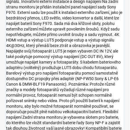
signálů. Inovativní externí instalace a design napájení Na zadní
stranu monitoru je přidán instalační panel napájecí sady Sony
F970. Externí sadu lze použít k instalaci externího zařízení, jako je
bezdrátový přenos, LED světlo, video konvertor a další, které lze
napájet baterií Sony F970. Sada má dva křížové sloty, polohu
externího zařízení můžete upravit povolením šroubů. Když sadu
nepotřebujete, můžete přímo uvolnit šrouby a sadu vyjmout. 4K
HDMI vstup a výstup LUT5 podporuje vstup a výstup signálu
4K@30Hz, který přenáší beze ztrát a obrazovka je jasnější.
Napájejte svůj fotoaparát LUT5 je nejen vybaven DC IN 12V, ale
také poskytuje pomocný výstup napájení (DC OUT 8V), který
umožňuje napájet kamery a fotoaparáty. S kabelem bateriového
adaptéru (volitelný) prodlužuje LUT5 dobu chodu fotoaparátu.
Barelový výstup pro napájení fotoaparátu pomocí samostatně
dostupného DC propojky přes adaptér (NP-FW50 Sony & LP-E6
Canon & DMW-BLF19 Panasonic). Poznámka: Protože různé
značky a modely fotoaparátů vyžadují různé napájení pro
normální provoz, fotoaparát nemusí být schopen normálně
pořizovat snímky nebo videa. Proto při použití baterií k napájení
monitoru, aby bylo možné fotoaparát normálně používat, se
doporučuje použít plně nabitou velkokapacitní baterii. Flexibilní
napájení Zadní strana monitoru je vybavena slotem pro baterie,
do kterého lze vložit standardní baterie řady Sony NP-F a zajistit
tak dlouhou životnost vaší jasné obrazovky! Kompatibilní baterie