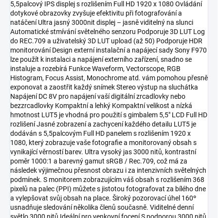
5,5palcový IPS displej s rozlišením Full HD 1920 x 1080 Ovládání
dotykové obrazovky zvyšuje efektivitu při fotografování a
natáčení Ultra jasný 3000nit displej – jasně viditelný na slunci
Automatické stmívání světelného senzoru Podporuje 3D LUT Log
do REC.709 a uživatelský 3D LUT upload (až 50) Podporuje HDR
monitorování Design externí instalační a napájecí sady Sony F970
lze použít k instalaci a napájení externího zařízení, snadno se
instaluje a rozebírá Funkce Waveform, Vectorscope, RGB
Histogram, Focus Assist, Monochrome atd. vám pomohou přesně
exponovat a zaostřit každý snímek Stereo výstup na sluchátka
Napájení DC 8V pro napájení vaší digitální zrcadlovky nebo
bezzrcadlovky Kompaktní a lehký Kompaktní velikost a nízká
hmotnost LUT5 je vhodná pro použití s gimbalem 5,5" LCD Full HD
rozlišení Jasné zobrazení a zachycení každého detailu LUT5 je
dodáván s 5,5palcovým Full HD panelem s rozlišením 1920 x
1080, který zobrazuje vaše fotografie a monitorovaný obsah s
vynikající věrností barev. Ultra vysoký jas 3000 nitů, kontrastní
poměr 1000:1 a barevný gamut sRGB / Rec.709, což má za
následek výjimečnou přesnost obrazu i za intenzivních světelných
podmínek. S monitorem zobrazujícím váš obsah s rozlišením 368
pixelů na palec (PPI) můžete s jistotou fotografovat za bílého dne
a vylepšovat svůj obsah na place. Široký pozorovací úhel 160º
usnadňuje sledování několika členů současně. Viditelné denní
světlo 3000 nitů Ideální pro venkovní focení S podporou 3000 nitů