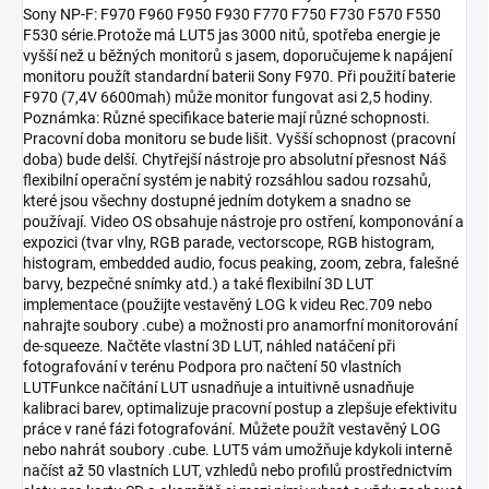
Sony NP-F: F970 F960 F950 F930 F770 F750 F730 F570 F550
F530 série.Protože má LUT5 jas 3000 nitů, spotřeba energie je
vyšší než u běžných monitorů s jasem, doporučujeme k napájení
monitoru použít standardní baterii Sony F970. Při použití baterie
F970 (7,4V 6600mah) může monitor fungovat asi 2,5 hodiny.
Poznámka: Různé specifikace baterie mají různé schopnosti.
Pracovní doba monitoru se bude lišit. Vyšší schopnost (pracovní
doba) bude delší. Chytřejší nástroje pro absolutní přesnost Náš
flexibilní operační systém je nabitý rozsáhlou sadou rozsahů,
které jsou všechny dostupné jedním dotykem a snadno se
používají. Video OS obsahuje nástroje pro ostření, komponování a
expozici (tvar vlny, RGB parade, vectorscope, RGB histogram,
histogram, embedded audio, focus peaking, zoom, zebra, falešné
barvy, bezpečné snímky atd.) a také flexibilní 3D LUT
implementace (použijte vestavěný LOG k videu Rec.709 nebo
nahrajte soubory .cube) a možnosti pro anamorfní monitorování
de-squeeze. Načtěte vlastní 3D LUT, náhled natáčení při
fotografování v terénu Podpora pro načtení 50 vlastních
LUTFunkce načítání LUT usnadňuje a intuitivně usnadňuje
kalibraci barev, optimalizuje pracovní postup a zlepšuje efektivitu
práce v rané fázi fotografování. Můžete použít vestavěný LOG
nebo nahrát soubory .cube. LUT5 vám umožňuje kdykoli interně
načíst až 50 vlastních LUT, vzhledů nebo profilů prostřednictvím