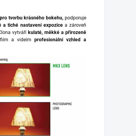
pro tvorbu krásného bokehu,
p
odporuje
 a tiché nastavení expozice
a zároveň
lona vytváří
kulaté, měkké a přirozeně
afiím a videím
profesionální vzhled a