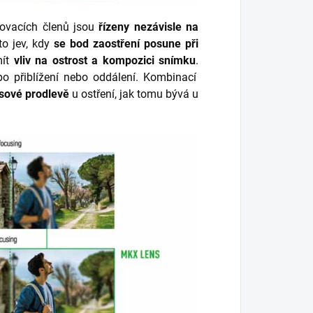
movacích členů jsou
řízeny nezávisle na
to jev, kdy
se bod zaostření posune při
mít
vliv na ostrost a kompozici snímku
.
o přiblížení nebo oddálení.
Kombinací
sové prodlevě
u ostření, jak tomu bývá u