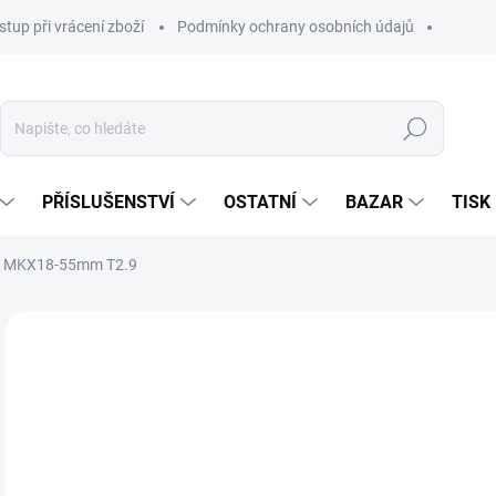
stup při vrácení zboží
Podmínky ochrany osobních údajů
Hledat
PŘÍSLUŠENSTVÍ
OSTATNÍ
BAZAR
TISK
 MKX18-55mm T2.9
99
82 
Měr
NA
cena
MOŽ