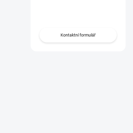
Máte otázku?
Obraťte se na nás.
Kontaktní formulář