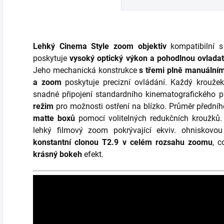
snímků, tak videa.
špičkových funkcí
Díky sériovému
zabalených do
snímání 40 snímků
malého a odolného
za sekundu,
těla řady X....
Lehký
Cinema Style
zoom objektiv
kompatibilní s
novému...
poskytuje
vysoký optický výkon a pohodlnou ovladat
Jeho mechanická konstrukce
s třemi plně manuálním
a zoom
poskytuje precizní ovládání.
Každý kroužek
snadné připojení standardního kinematografického př
režim
pro možnosti ostření na blízko. Průměr před
matte boxů
pomocí volitelných redukčních kroužků
lehký filmový zoom pokrývající ekviv. ohniskovo
konstantní clonou T2.9 v celém rozsahu zoomu
, 
krásný bokeh
efekt.