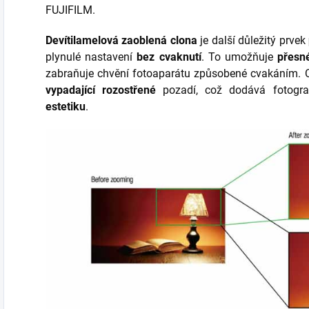
FUJIFILM.
Devítilamelová zaoblená clona
je další důležitý prvek
plynulé nastavení
bez cvaknutí
. To umožňuje
přesné
zabraňuje chvění fotoaparátu způsobené cvakáním.
C
vypadající rozostřené
pozadí, což dodává fotogr
estetiku
.