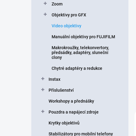
Zoom
í
p
Objektivy pro GFX
a
n
Video objektivy
e
Manuální objektivy pro FUJIFILM
l
Makrokroužky, telekonvertory,
předsádky, adaptéry, sluneční
clony
Chytré adaptéry a redukce
Instax
Příslušenství
Workshopy a přednášky
Pouzdra a napájecí zdroje
Krytky objektivů
Stabilizátory pro mobilní telefony