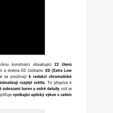
ickou konstrukci obsahující
22 členů
ami a dvěma ED čočkami.
ED (Extra Low
ré se používají
k redukci chromatické
nimalizují rozptyl světla
. To přispívá k
é zobrazení barev a ostré detaily
, což je
ajišťuje
vynikající optický výkon v celém