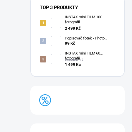
TOP 3 PRODUKTY
INSTAX mini FILM 100
fotografií
+ *
2 499 Kč
Popisovač fotek - Photo
Signature (made in Japan)
99 Kč
INSTAX mini FILM 60
fotografií
prodejní hit
1 499 Kč
BAZAR