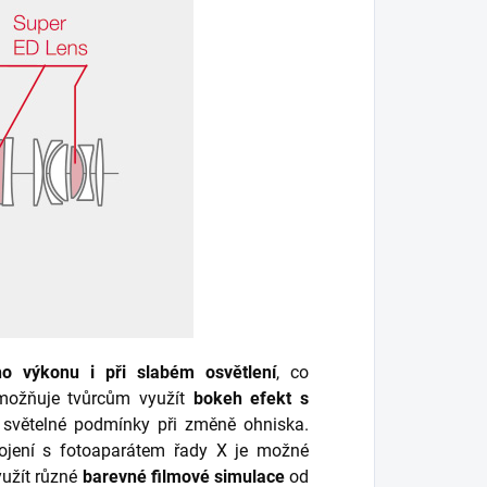
ího výkonu i při slabém osvětlení
, co
možňuje tvůrcům využít
bokeh efekt s
t světelné podmínky při změně ohniska.
jení s fotoaparátem řady X je možné
yužít různé
barevné filmové simulace
od