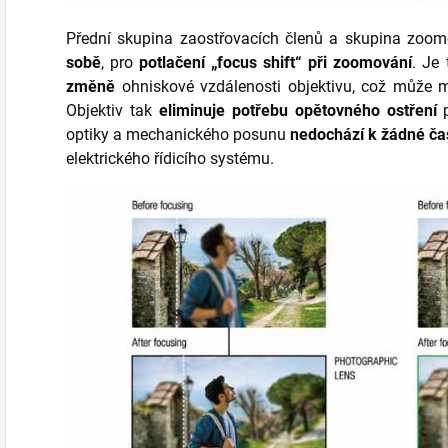
Přední skupina zaostřovacích členů a skupina zoo
sobě
, pro
potlačení „focus shift“ při zoomování
. Je 
změně
ohniskové vzdálenosti objektivu,
což může 
Objektiv tak
eliminuje potřebu opětovného ostření
p
optiky a mechanického posunu
nedochází k žádné ča
elektrického řídicího systému.