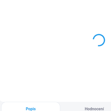
SKLADEM NA
SKLADEM NA
PRODEJNĚ
PRODEJNĚ
FUJIFILM X-
FUJIFILM X-H2
H2S
56 990 Kč
68 990 Kč
47 099 Kč bez DPH
57 017 Kč bez DPH
Detail
Detail
Fujifilm X-H2 opět
Fujifilm X-H2S je
posouvá hranice
nový vlajkový
APS-C zobrazování,
model, který se
je to bezzrcadlový
může pochlubit
fotoaparát s
nejvyšším výkonem
novým 40,2 Mpx
v historii řady X a to
BSI snímačem a
jak statických
Popis
Hodnocení
arzenálem