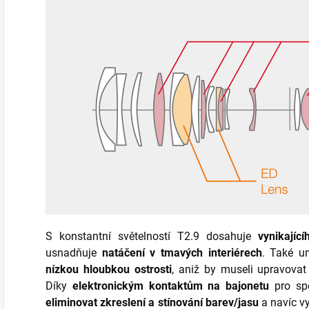
S konstantní světelností T2.9 dosahuje
vynikajíc
usnadňuje
natáčení v tmavých interiérech
. Také u
nízkou hloubkou ostrosti
, aniž by museli upravova
Díky
elektronickým kontaktům na bajonetu
pro spo
eliminovat zkreslení a stínování barev/jasu
a navíc v