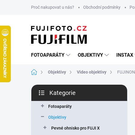
Přejít
Proč nakupovat u nás?
Obchodní podmínky
Po
na
obsah
FOTOAPARÁTY
OBJEKTIVY
INSTAX
Domů
Objektivy
Video objektivy
FUJINON
P
Kategorie
o
Přeskočit
s
kategorie
t
Fotoaparáty
r
Objektivy
a
n
Pevné ohnisko pro FUJI X
n