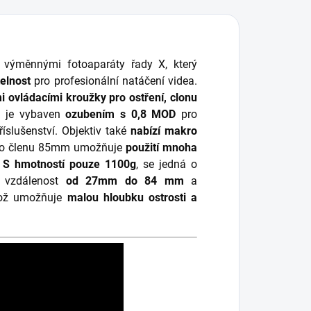
 výměnnými fotoaparáty řady X,
který
elnost
pro profesionální natáčení videa.
i ovládacími kroužky pro ostření, clonu
 je vybaven
ozubením s 0,8 MOD
pro
íslušenství. Objektiv také
nabízí makro
ního členu 85mm umožňuje
použití mnoha
.
S hmotností pouze
1100g
, se jedná o
u vzdálenost
od 27mm do 84 mm
a
což umožňuje
malou hloubku ostrosti a