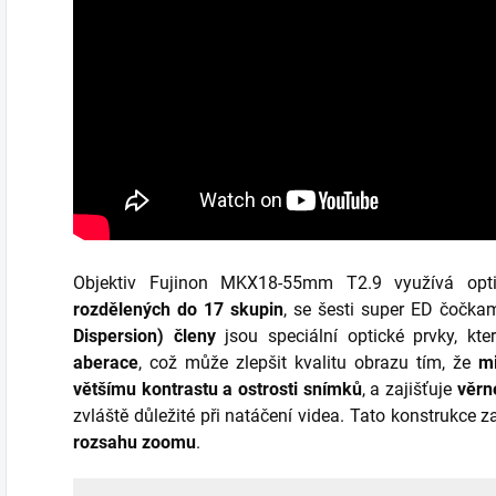
Objektiv Fujinon MKX18-55mm T2.9
využívá opt
rozdělených do 17 skupin
, se šesti super ED čočk
Dispersion) členy
jsou speciální optické prvky, kte
aberace
, což může zlepšit kvalitu obrazu tím, že
mi
většímu kontrastu a ostrosti snímků
, a zajišťuje
věrn
zvláště důležité při natáčení videa. Tato konstrukce z
rozsahu zoomu
.