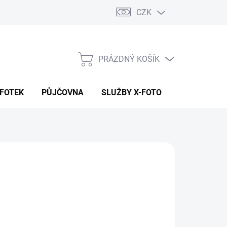
CZK
PRÁZDNÝ KOŠÍK
NÁKUPNÍ
KOŠÍK
 FOTEK
PŮJČOVNA
SLUŽBY X-FOTO
KONTAKTY
 990 Kč
636 Kč bez DPH
ná
 DOTAZ
:
NOSTI DORUČENÍ