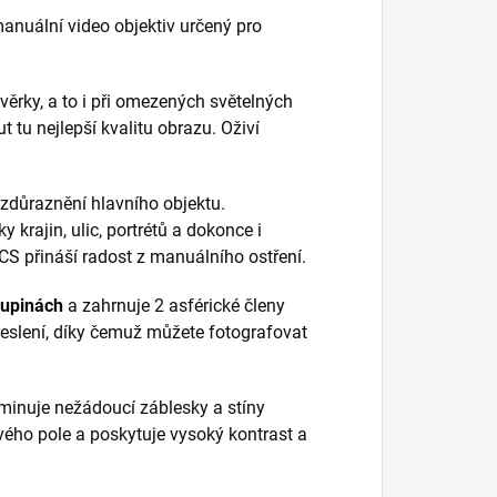
anuální video objektiv určený pro
věrky, a to i při omezených světelných
tu nejlepší kvalitu obrazu. Oživí
 zdůraznění hlavního objektu.
 krajin, ulic, portrétů a dokonce i
 přináší radost z manuálního ostření.
kupinách
a zahrnuje 2 asférické členy
reslení, díky čemuž můžete fotografovat
liminuje nežádoucí záblesky a stíny
ového pole a poskytuje vysoký kontrast a