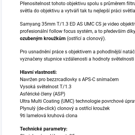
Přenositelnost tohoto objektivu spolu s průměrem fil
světla do objektivu a vytváří tak tu nejlepší práci světl
Samyang 35mm T/1.3 ED AS UMC CS je video objektiv, 
profesionální follow focus systém, a to především dí
ozubeným kroužkům
(ostřící a clonový).
Pro usnadnění práce s objektivem a pohodlnější natáč
vyznačeny stupnice vzdálenosti a hodnoty světelnosti 
Hlavní vlastnosti:
Navržen pro bezzrcadlovky s APS-C snímačem
Vysoká světelnost T/1.3
Asférické členy (ASP)
Ultra Multi Coating (UMC) technologie povrchové úpra
Plynulý (de-click) clonový a ostřící kroužek
9ti lamelová kruhová clona
Technické parametry: