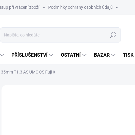
stup při vrácení zboží
Podmínky ochrany osobních údajů
Hledat
PŘÍSLUŠENSTVÍ
OSTATNÍ
BAZAR
TISK
35mm T1.3 AS UMC CS Fuji X
10
8 6
Měr
SKL
cena
MŮŽ
DO:
12.