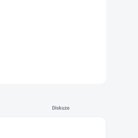
NOSTI DORUČENÍ
−
+
Přidat do košíku
ZEPTAT SE
HLÍDAT
Diskuze