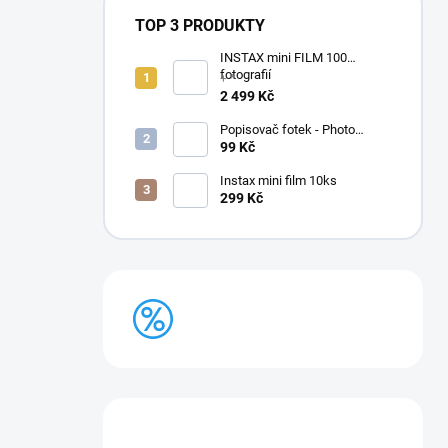
TOP 3 PRODUKTY
INSTAX mini FILM 100
fotografií
+ *
2 499 Kč
Popisovač fotek - Photo
Signature (made in Japan)
99 Kč
Instax mini film 10ks
299 Kč
BAZAR
Máte otázku?