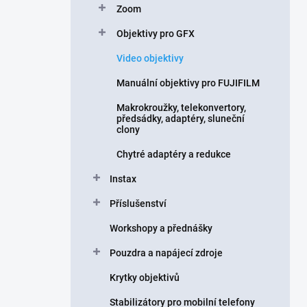
Zoom
í
p
Objektivy pro GFX
a
n
Video objektivy
e
Manuální objektivy pro FUJIFILM
l
Makrokroužky, telekonvertory,
předsádky, adaptéry, sluneční
clony
Chytré adaptéry a redukce
Instax
Příslušenství
Workshopy a přednášky
Pouzdra a napájecí zdroje
Krytky objektivů
Stabilizátory pro mobilní telefony