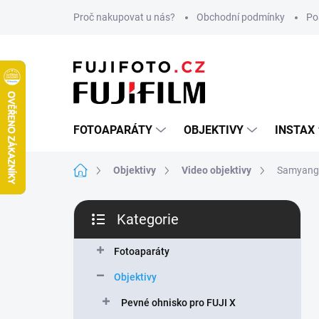
Přejít
Proč nakupovat u nás?
Obchodní podmínky
Po
na
obsah
FOTOAPARÁTY
OBJEKTIVY
INSTAX
Domů
Objektivy
Video objektivy
Samyang 
P
Kategorie
o
Přeskočit
s
kategorie
t
Fotoaparáty
r
Objektivy
a
n
Pevné ohnisko pro FUJI X
n