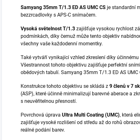
Samyang 35mm T/1.3 ED AS UMC CS
je standardní m
bezzrcadlovky s APS-C snímačem.
Vysoká světelnost T/1.3
zajišťuje vysokou rychlost zá
podmínkách, díky čemuž může tento objektiv nabídnout 
všechny vaše každodenní momentky.
Také vytváří vynikající vzhled zkreslení díky účinnému
Všestrannost tohoto objektivu zajišťuje perfektní snímky
obědových tabulí. Samyang 35mm T/1.3 ED AS UMC CS
Konstrukce tohoto objektivu se skládá z
9 členů v 7 s
(ASP), které účinně minimalizují barevné aberace a zk
s neuvěřitelnou přesností.
Povrchová úprava
Ultra Multi Coating (UMC)
, která e
zajišťuje vysoké rozlišení od středu až do rohů obraz
reálné podání barev.