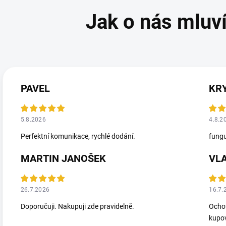
PAVEL
KR
5.8.2026
4.8.2
Perfektní komunikace, rychlé dodání.
fungu
MARTIN JANOŠEK
VL
26.7.2026
16.7.
Doporučuji. Nakupuji zde pravidelně.
Ochot
kupov