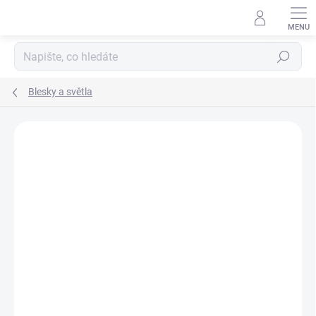
Přejít
na
obsah
Hledat
Blesky a světla