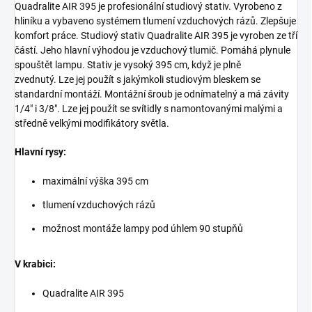
Quadralite AIR 395 je profesionální studiový stativ.
Vyrobeno z
hliníku a vybaveno systémem tlumení vzduchových rázů.
Zlepšuje
komfort práce.
Studiový stativ Quadralite AIR 395 je vyroben ze tří
částí.
Jeho hlavní výhodou je vzduchový tlumič.
Pomáhá plynule
spouštět lampu.
Stativ je vysoký 395 cm, když je plně
zvednutý.
Lze jej použít s jakýmkoli studiovým bleskem se
standardní montáží.
Montážní šroub je odnímatelný a má závity
1/4" i 3/8".
Lze jej použít se svítidly s namontovanými malými a
středně velkými modifikátory světla.
Hlavní rysy:
maximální výška 395 cm
tlumení vzduchových rázů
možnost montáže lampy pod úhlem 90 stupňů
V krabici:
Quadralite AIR 395