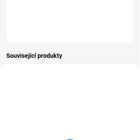
−
+
Přidat do košíku
DETAILNÍ INFORMACE
ZEPTAT SE
HLÍDAT
Související produkty
NA DOTAZ
NA DOTAZ
GODOX AD200 (TTL,
Výměnná kruhová
HSS, 200Ws) -
hlava H200R (pro