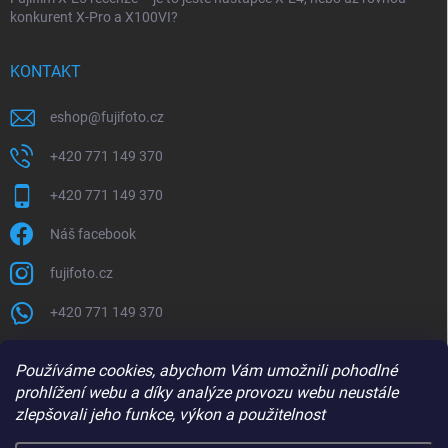
konkurent X-Pro a X100VI?
KONTAKT
eshop
@
fujifoto.cz
+420 771 149 370
+420 771 149 370
Náš facebook
fujifoto.cz
+420 771 149 370
PŘIJÍMÁME ONLINE PLATBY
Používáme cookies, abychom Vám umožnili pohodlné
prohlížení webu a díky analýze provozu webu neustále
zlepšovali jeho funkce, výkon a použitelnost