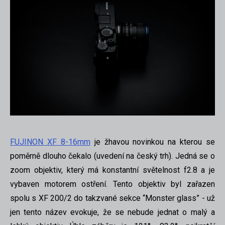
FUJINON XF 8-16mm
je žhavou novinkou na kterou se
poměrně dlouho čekalo (uvedení na český trh). Jedná se o
zoom objektiv, který má konstantní světelnost f2.8 a je
vybaven motorem ostření. Tento objektiv byl zařazen
spolu s XF 200/2 do takzvané sekce “Monster glass” - už
jen tento název evokuje, že se nebude jednat o malý a