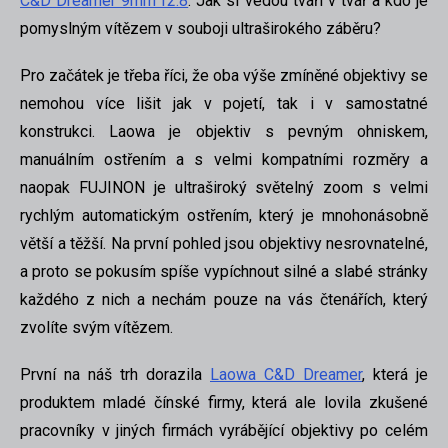
C&D Dreamer 9mm f2.8
. Jak si vedou tváří v tvář a kdo je
pomyslným vítězem v souboji ultraširokého záběru?
Pro začátek je třeba říci, že oba výše zmíněné objektivy se
nemohou více lišit jak v pojetí, tak i v samostatné
konstrukci. Laowa je objektiv s pevným ohniskem,
manuálním ostřením a s velmi kompatními rozměry a
naopak FUJINON je ultraširoký světelný zoom s velmi
rychlým automatickým ostřením, který je mnohonásobně
větší a těžší. Na první pohled jsou objektivy nesrovnatelné,
a proto se pokusím spíše vypíchnout silné a slabé stránky
každého z nich a nechám pouze na vás čtenářích, který
zvolíte svým vítězem.
První na náš trh dorazila
Laowa C&D Dreamer
, která je
produktem mladé čínské firmy, která ale lovila zkušené
pracovníky v jiných firmách vyrábějící objektivy po celém