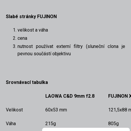
Slabé stránky FUJINON
velikost a váha
cena
nutnost používat externí filtry (sluneční clona je
pevnou součástí objektivu
Srovnávací tabulka
LAOWA C&D 9mm f2.8
FUJINON X
Velikost
60x53 mm
121,5x88 
Váha
215g
805g