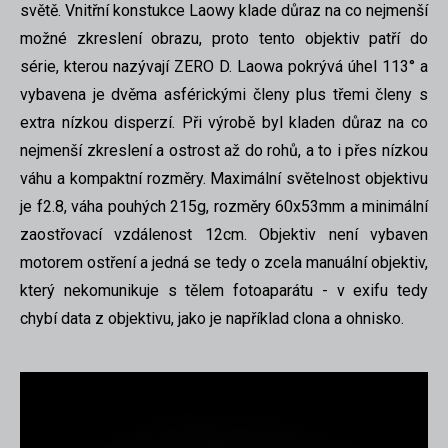
světě. Vnitřní konstukce Laowy klade důraz na co nejmenší
možné zkreslení obrazu, proto tento objektiv patří do
série, kterou nazývají ZERO D. Laowa pokrývá úhel 113° a
vybavena je dvěma asférickými členy plus třemi členy s
extra nízkou disperzí. Při výrobě byl kladen důraz na co
nejmenší zkreslení a ostrost až do rohů, a to i přes nízkou
váhu a kompaktní rozměry. Maximální světelnost objektivu
je f2.8, váha pouhých 215g, rozměry 60x53mm a minimální
zaostřovací vzdálenost 12cm. Objektiv není vybaven
motorem ostření a jedná se tedy o zcela manuální objektiv,
který nekomunikuje s tělem fotoaparátu - v exifu tedy
chybí data z objektivu, jako je například clona a ohnisko.