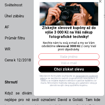
×
Světelnost
f2.8 - f22
f2.8 - f22
Úhel záběru
113°
121° - 83,2
AF
pouze manuální
rychlý AF
Získejte slevové kupóny až do
výše 3 000 Kč na Váš nákup
fotografické techniky!
Průměr filtru
49mm
-
Nechte nám tu svůj e-mail a my se Vám
odvděčíme
slevou až 3000 Kč
z ceny Vaší
WR
NE
ANO
první objednávky.
Cena k 12/2018
14 990 Kč
51 990 Kč
Chci získat slevu
Odesláním formuláře souhlasíte se
zpracováním osobních
údajů
a se zasíláním našich inspirativních newsletterů. Z
odběru se můžete kdykoliv odhlásit v patičce každého z e-
Shrnutí
mailů. Minimální hodnota nákupu pro uplatnění slevy je
závislá na výši slevy využitého kupónu.
Když se dívám na tyto dva objektivy, tak doopravdy
nejlépe pro ně sedí označení David a Goliáš. Tam kde