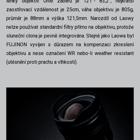
lehký objektiv. Úhle záběru je 121°- 83,2°, nejkratší
zaostřovací vzdálenost je 25cm, váha objektivu je 805g,
průměr je 88mm a výška 121,5mm. Narozdíl od Laowy
nelze používat standardní filtry přímo na objektivu, protože
sluneční clona je pevně integrována. Stejně jako Laowa byl
FUJINON vyvíjen s důrazem na kompenzaci zkreslení
objektivu a nese označení WR nebo-li weather resistant
(utěsnění proti prachu a vlhkosti).