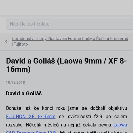
Přejít
na
obsah
Poradenství a Tipy: Nastavení Fototechniky a Řešení Problémů
| Fujifoto
David a Goliáš (Laowa 9mm / XF 8-
16mm)
10.12.2018
David a Goliáš
Bohužel až ke konci roku jsme se dočkali objektivu
FUJINON XF 8-16mm
se světelností f2.8 po celém
rozsahu. Několik měsíců na něj již čekala pevná
Laowa