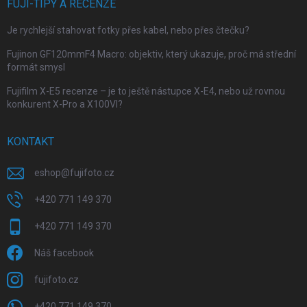
FUJI-TIPY A RECENZE
Je rychlejší stahovat fotky přes kabel, nebo přes čtečku?
Fujinon GF120mmF4 Macro: objektiv, který ukazuje, proč má střední
formát smysl
Fujifilm X-E5 recenze – je to ještě nástupce X-E4, nebo už rovnou
konkurent X-Pro a X100VI?
KONTAKT
eshop
@
fujifoto.cz
+420 771 149 370
+420 771 149 370
Náš facebook
fujifoto.cz
+420 771 149 370