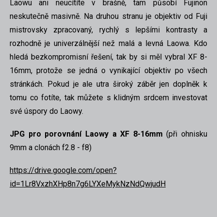
Laowu ani neucítíte v brašně, tam působí Fujinon
neskutečně masivně. Na druhou stranu je objektiv od Fuji
mistrovsky zpracovaný, rychlý s lepšími kontrasty a
rozhodně je univerzálnější než malá a levná Laowa. Kdo
hledá bezkompromisní řešení, tak by si měl vybral XF 8-
16mm, protože se jedná o vynikající objektiv po všech
stránkách. Pokud je ale utra široký záběr jen doplněk k
tomu co fotíte, tak můžete s klidným srdcem investovat
své úspory do Laowy.
JPG pro porovnání Laowy a XF 8-16mm
(při ohnisku
9mm a clonách f2.8 - f8)
https://drive.google.com/open?
id=1Lr8VxzhXHp8n7g6LYXeMykNzNdQwjudH