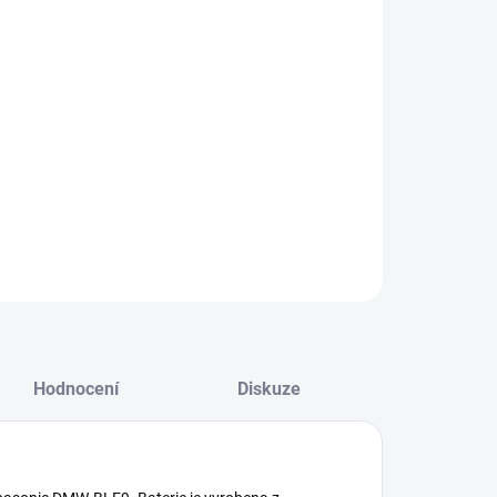
NOSTI DORUČENÍ
−
+
Přidat do košíku
ILNÍ INFORMACE
ZEPTAT SE
HLÍDAT
Hodnocení
Diskuze