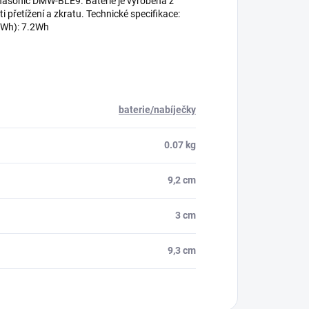
Panasonic DMW-BLE9. Baterie je vyrobena z
přetížení a zkratu. Technické specifikace:
 (Wh): 7.2Wh
baterie/nabíječky
0.07 kg
9,2 cm
3 cm
9,3 cm