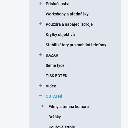
Příslušenství
í
p
Workshopy a přednášky
a
n
Pouzdra a napájecí zdroje
e
Krytky objektivů
l
Stabilizátory pro mobilní telefony
BAZAR
Selfie tyče
TISK FOTEK
Video
OSTATNÍ
Filmy a temná komora
Držáky
Kouřové stroje