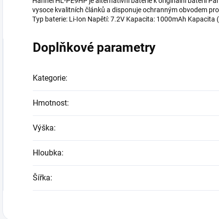
Hähnel HL-PE9HP je alternativní baterie k originální baterii 
vysoce kvalitních článků a disponuje ochranným obvodem proti 
Typ baterie: Li-Ion Napětí: 7.2V Kapacita: 1000mAh Kapacita
Doplňkové parametry
Kategorie
:
Hmotnost
:
Výška
:
Hloubka
:
Šířka
: