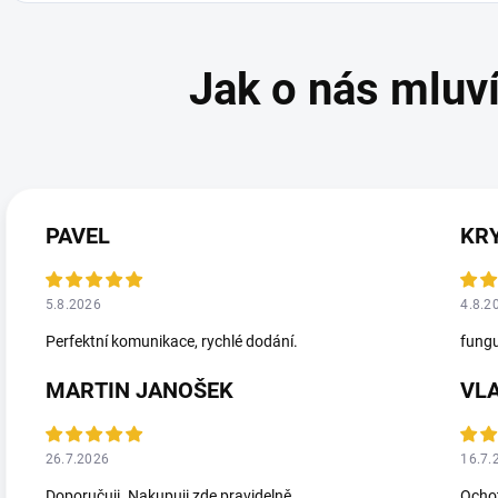
PAVEL
KR
5.8.2026
4.8.2
Perfektní komunikace, rychlé dodání.
fungu
MARTIN JANOŠEK
VL
26.7.2026
16.7.
Doporučuji. Nakupuji zde pravidelně.
Ochot