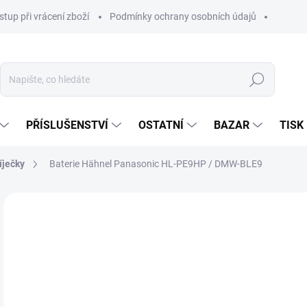
stup při vrácení zboží
Podmínky ochrany osobních údajů
Hledat
PŘÍSLUŠENSTVÍ
OSTATNÍ
BAZAR
TISK
íječky
Baterie Hähnel Panasonic HL-PE9HP / DMW-BLE9
64
536
Měr
SKL
cena
MŮŽ
DO:
12.