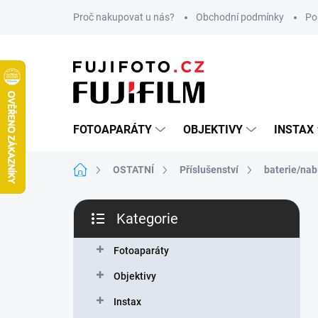
Přejít
Proč nakupovat u nás?
Obchodní podmínky
Po
na
obsah
FOTOAPARÁTY
OBJEKTIVY
INSTAX
Domů
OSTATNÍ
Příslušenství
baterie/nab
P
Kategorie
o
Přeskočit
s
kategorie
t
Fotoaparáty
r
Objektivy
a
n
Instax
n