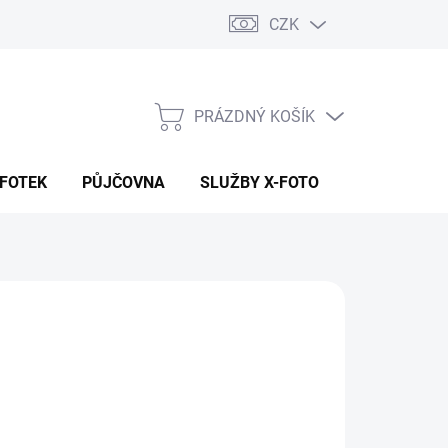
CZK
PRÁZDNÝ KOŠÍK
NÁKUPNÍ
KOŠÍK
 FOTEK
PŮJČOVNA
SLUŽBY X-FOTO
KONTAKTY
9 Kč
 Kč bez DPH
ná
ADEM (CENTRÁLA EU SKLAD)
:
EME DORUČIT
8.2026