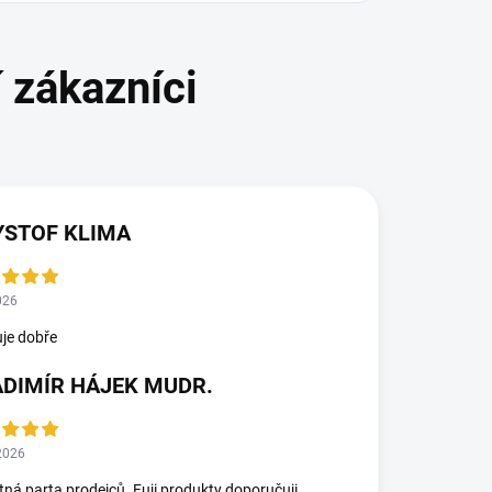
YSTOF KLIMA
026
je dobře
ADIMÍR HÁJEK MUDR.
2026
ná parta prodejců. Fuji produkty doporučuji