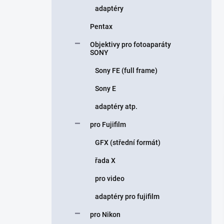
adaptéry
Pentax
Objektivy pro fotoaparáty
SONY
Sony FE (full frame)
Sony E
adaptéry atp.
pro Fujifilm
GFX (střední formát)
řada X
pro video
adaptéry pro fujifilm
pro Nikon