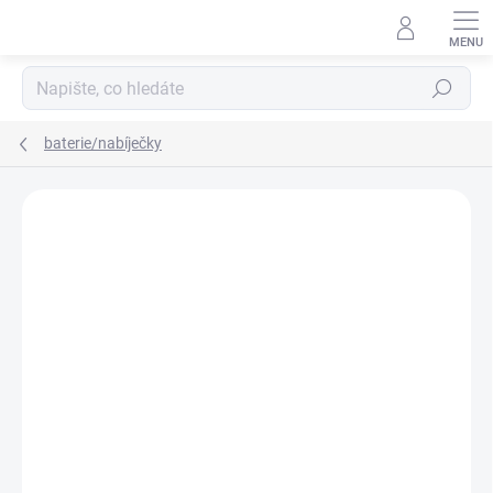
Přejít
na
obsah
Hledat
baterie/nabíječky