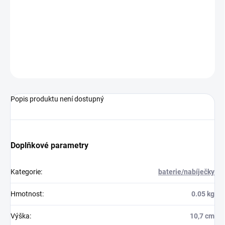
DORUČENÍ
−
+
Přidat do košíku
ZEPTAT SE
HLÍDAT
Popis produktu není dostupný
Doplňkové parametry
Kategorie
:
baterie/nabíječky
Hmotnost
:
0.05 kg
Výška
:
10,7 cm