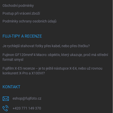
í
Obchodní podmínky
Postup při vrácení zboží
Podmínky ochrany osobních údajů
FUJI-TIPY A RECENZE
Je rychlejší stahovat fotky přes kabel, nebo přes čtečku?
Fujinon GF120mmF4 Macro: objektiv, který ukazuje, proč má střední
formát smysl
Fujifilm X-E5 recenze – je to ještě nástupce X-E4, nebo už rovnou
konkurent X-Pro a X100VI?
KONTAKT
eshop
@
fujifoto.cz
+420 771 149 370