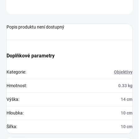
ZEPTAT SE
HLÍDAT
Popis produktu není dostupný
Doplňkové parametry
Kategorie
:
Objektivy
Hmotnost
:
0.33 kg
Výška
:
14 cm
Hloubka
:
10 cm
Šířka
:
10 cm