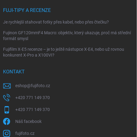
FUJI-TIPY A RECENZE
Je rychlejší stahovat fotky přes kabel, nebo přes čtečku?
Fujinon GF120mmF4 Macro: objektiv, který ukazuje, proč má střední
formát smysl
Fujifilm X-E5 recenze – je to ještě nástupce X-E4, nebo už rovnou
konkurent X-Pro a X100VI?
KONTAKT
eshop
@
fujifoto.cz
+420 771 149 370
+420 771 149 370
Náš facebook
fujifoto.cz