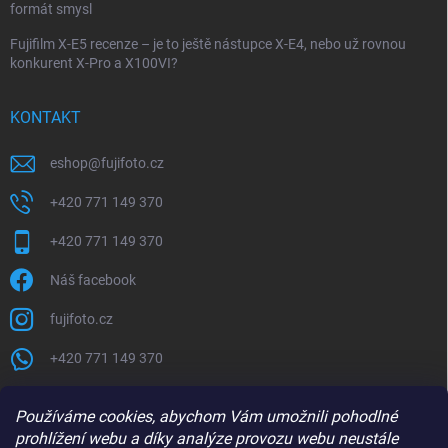
formát smysl
Fujifilm X-E5 recenze – je to ještě nástupce X-E4, nebo už rovnou
konkurent X-Pro a X100VI?
KONTAKT
eshop
@
fujifoto.cz
+420 771 149 370
+420 771 149 370
Náš facebook
fujifoto.cz
+420 771 149 370
PŘIJÍMÁME ONLINE PLATBY
Používáme cookies, abychom Vám umožnili pohodlné
prohlížení webu a díky analýze provozu webu neustále