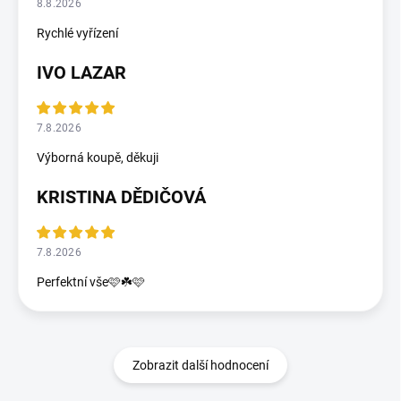
8.8.2026
Rychlé vyřízení
IVO LAZAR
7.8.2026
Výborná koupě, děkuji
KRISTINA DĚDIČOVÁ
7.8.2026
Perfektní vše🩷☘️🩷
Zobrazit další hodnocení