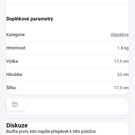
Doplňkové parametry
Kategorie
:
Objektivy
Hmotnost
:
1.8 kg
Výška
:
17,5 cm
Hloubka
:
23 cm
Šířka
:
17,5 cm
Diskuze
Buďte první, kdo napíše příspěvek k této položce.