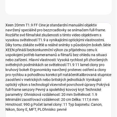
ZEPTAT SE
HLÍDAT
Xeen 20mm T1.9 FF Cine je standardní manuální objektiv
navržený speciálně pro bezzrcadlovky se snímačem full-frame.
Rozšiřte své filmařské zkušenosti s tímto video objektivem s
vysokou světelností T1.9 a vynikajícími optickými vlastnostmi.
Díky tomu získáte světlé a reálné snímky s působivým bokeh.Série
XEEN přináší bezkonkurenční výkon za přijatelnou cenu k
uspokojení potřeb kameramanů a filmařů bez ohledu na situaci
nebo zařízení. Hlavní vlastnosti: Vysoká rychlost při zhoršených
světelných podmínkách se světelností T1.9 11 lamel clony pro
kruhový bokeh Ergonomicky navržený prstenec ostření a clony
pro rychlou a pohodlnou korekci při natáčeníKalibrovaná stupnice
zaostření v metrických nebo britských jednotkách Vynikající
optický výkon s technologií vícevrstvé povrchové úpravy Pokrývá
full-frame senzory Pevný a spolehlivý kovový kryt Technické
parametry: Ohnisková vzdálenost: 20 mm Světelnost: 1.9
Minimální zaostřovací vzdálenost: 20 cm Délka: 117,6 mm
Hmotnost: 990 g Počet lamel clony: 11 Typ bajonetu: Canon,
Nikon, Sony E, MFT, PLOhnisko: pevné