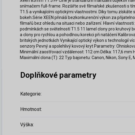
Xeen 85mm T1.5 FF Cine je standardní manuální objektiv nav
snímačem full-frame. Rozšiřte své filmařské zkušenosti s tí
T1.5 a vynikajícími optickými vlastnostmi. Díky tomu získáte
bokeh.Série XEEN přináší bezkonkurenční výkon za přijatel
filmařů bez ohledu na situaci nebo zařízení. Hlavní vlastnost
podmínkách se světelností T1.5 11 lamel clony pro kruhový 
a clony pro rychlou a pohodlnou korekci při natáčení Kalibro
britských jednotkách Vynikající optický výkon s technologií 
senzory Pevný a spolehlivý kovový kryt Parametry: Ohniskov
Minimální zaostřovací vzdálenost: 112 cm Délka: 117,6 mm H
Maximální clona (T): 22 Typ bajonetu: Canon, Nikon, Sony E,
Doplňkové parametry
Kategorie
:
Hmotnost
:
Výška
: