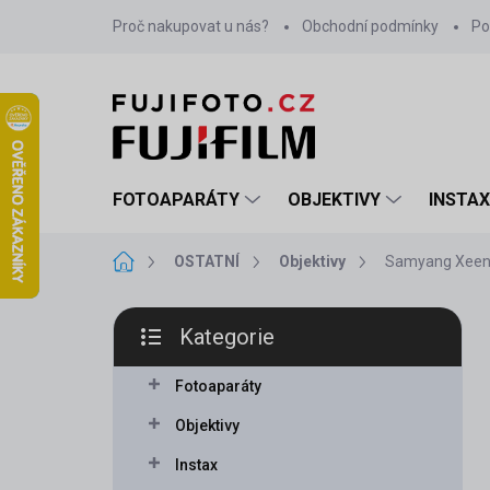
Přejít
Proč nakupovat u nás?
Obchodní podmínky
Po
na
obsah
FOTOAPARÁTY
OBJEKTIVY
INSTAX
Domů
OSTATNÍ
Objektivy
Samyang Xeen
P
Kategorie
o
Přeskočit
s
kategorie
t
Fotoaparáty
r
Objektivy
a
n
Instax
n