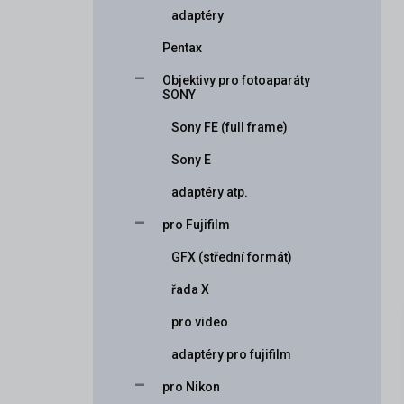
adaptéry
Pentax
Objektivy pro fotoaparáty
SONY
Sony FE (full frame)
Sony E
adaptéry atp.
pro Fujifilm
GFX (střední formát)
řada X
pro video
adaptéry pro fujifilm
pro Nikon