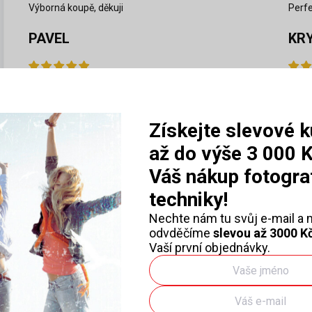
Výborná koupě, děkuji
Perfe
PAVEL
KR
5.8.2026
4.8.2
Perfektní komunikace, rychlé dodání.
fung
Získejte slevové 
až do výše 3 000 
Váš nákup fotogra
Zobrazit další hodn
techniky!
Nechte nám tu svůj e-mail a
odvděčíme
slevou až 3000 K
Vaší první objednávky.