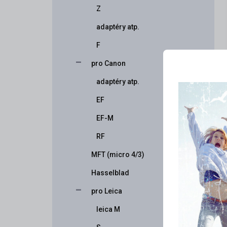
Z
adaptéry atp.
F
pro Canon
adaptéry atp.
EF
EF-M
RF
MFT (micro 4/3)
Hasselblad
pro Leica
leica M