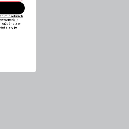
váním osobních
ewsletterů. Z
e každého z e-
ní slevy je