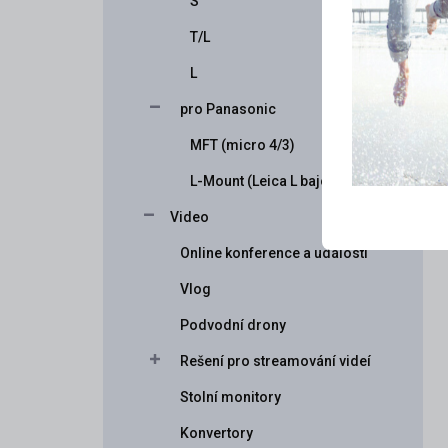
S
T/L
L
pro Panasonic
MFT (micro 4/3)
L-Mount (Leica L bajonet)
Video
Online konference a události
Vlog
Podvodní drony
Rešení pro streamování videí
Stolní monitory
Konvertory