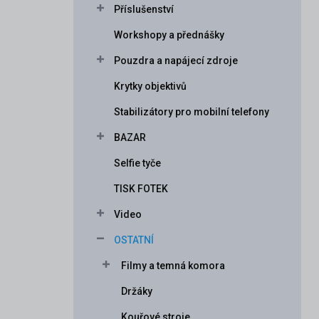
Příslušenství
í
p
Workshopy a přednášky
a
n
Pouzdra a napájecí zdroje
e
Krytky objektivů
l
Stabilizátory pro mobilní telefony
BAZAR
Selfie tyče
TISK FOTEK
Video
OSTATNÍ
Filmy a temná komora
Držáky
Kouřové stroje