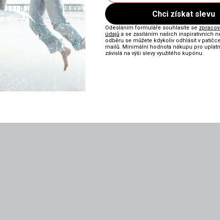
Chci získat slevu
Odesláním formuláře souhlasíte se
zpraco
údajů
a se zasíláním našich inspirativních n
odběru se můžete kdykoliv odhlásit v patičc
mailů. Minimální hodnota nákupu pro uplatně
závislá na výši slevy využitého kupónu.