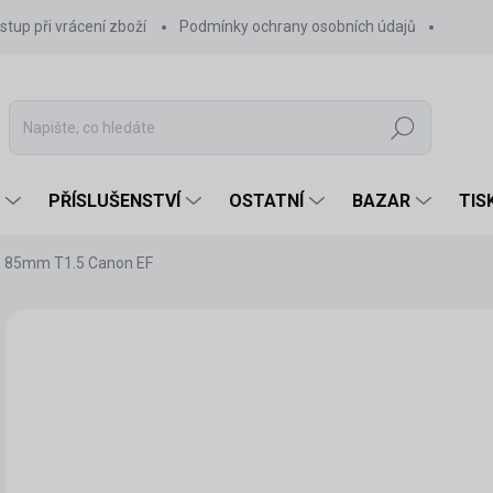
stup při vrácení zboží
Podmínky ochrany osobních údajů
Hledat
PŘÍSLUŠENSTVÍ
OSTATNÍ
BAZAR
TIS
 85mm T1.5 Canon EF
32
25 
Měr
NA
cena
MOŽ