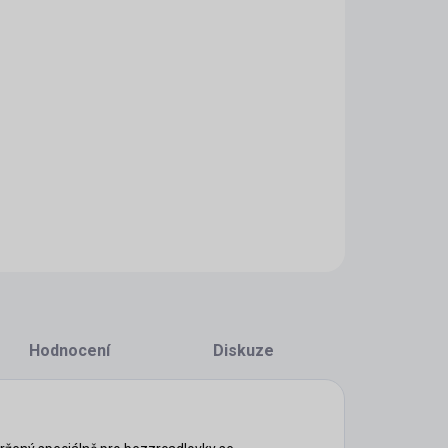
−
+
Přidat do košíku
AILNÍ INFORMACE
ZEPTAT SE
HLÍDAT
Hodnocení
Diskuze