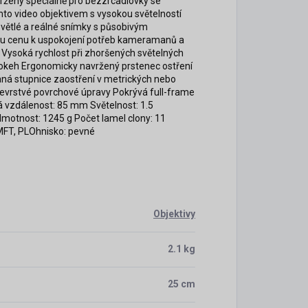
ržený speciálně pro bezzrcadlovky se
mto video objektivem s vysokou světelností
 světlé a reálné snímky s působivým
nou cenu k uspokojení potřeb kameramanů a
i: Vysoká rychlost při zhoršených světelných
bokeh Ergonomicky navržený prstenec ostření
vaná stupnice zaostření v metrických nebo
vícevrstvé povrchové úpravy Pokrývá full-frame
á vzdálenost: 85 mm Světelnost: 1.5
motnost: 1245 g Počet lamel clony: 11
 MFT, PLOhnisko: pevné
Objektivy
2.1 kg
25 cm