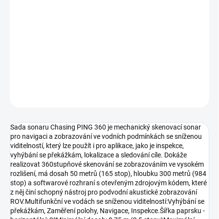
−
+
Přidat do košíku
Tato sada sonaru je určena výhradně pro Chasing M2 Pro.Má
čtyři možnosti, které vyhovují různým potřebám: Vyhýbání se
překážkám, Zaměření polohy, Navigace, Inspekce.
DETAILNÍ INFORMACE
ZEPTAT SE
HLÍDAT
Sada sonaru Chasing PING 360 je mechanický skenovací sonar
pro navigaci a zobrazování ve vodních podmínkách se sníženou
viditelností, který lze použít i pro aplikace, jako je inspekce,
vyhýbání se překážkám, lokalizace a sledování cíle. Dokáže
realizovat 360stupňové skenování se zobrazováním ve vysokém
rozlišení, má dosah 50 metrů (165 stop), hloubku 300 metrů (984
stop) a softwarové rozhraní s otevřeným zdrojovým kódem, které
z něj činí schopný nástroj pro podvodní akustické zobrazování
ROV.Multifunkční ve vodách se sníženou viditelností:Vyhýbání se
překážkám, Zaměření polohy, Navigace, Inspekce.Šířka paprsku -