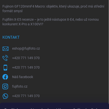
Fujinon GF120mmF4 Macro: objektiv, který ukazuje, proč má střední
formát smysl
Fujifilm X-E5 recenze – je to ještě nástupce X-E4, nebo už rovnou
konkurent X-Pro a X100VI?
KONTAKT
eshop
@
fujifoto.cz
+420 771 149 370
+420 771 149 370
Náš facebook
fujifoto.cz
+420 771 149 370
PŘIJÍMÁME ONLINE PLATBY