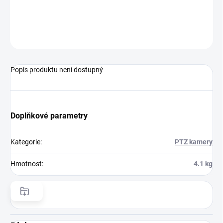
−
+
Přidat do košíku
ZEPTAT SE
HLÍDAT
Popis produktu není dostupný
Doplňkové parametry
Kategorie
:
PTZ kamery
Hmotnost
:
4.1 kg