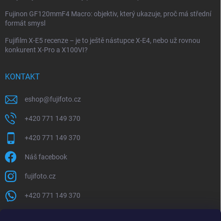
Fujinon GF120mmF4 Macro: objektiv, který ukazuje, proč má střední
formát smysl
Fujifilm X-E5 recenze – je to ještě nástupce X-E4, nebo už rovnou
konkurent X-Pro a X100VI?
KONTAKT
eshop
@
fujifoto.cz
+420 771 149 370
+420 771 149 370
Náš facebook
fujifoto.cz
+420 771 149 370
PŘIJÍMÁME ONLINE PLATBY