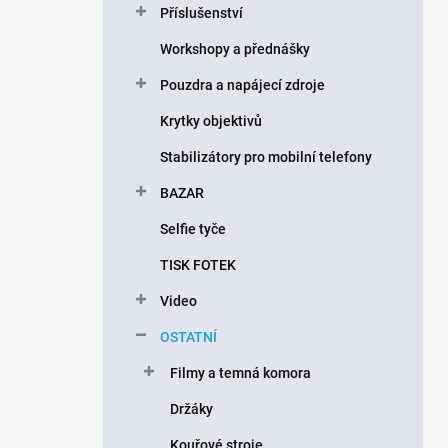
Příslušenství
í
p
Workshopy a přednášky
a
n
Pouzdra a napájecí zdroje
e
Krytky objektivů
l
Stabilizátory pro mobilní telefony
BAZAR
Selfie tyče
TISK FOTEK
Video
OSTATNÍ
Filmy a temná komora
Držáky
Kouřové stroje