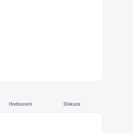
−
+
Přidat do košíku
ZEPTAT SE
HLÍDAT
Hodnocení
Diskuze