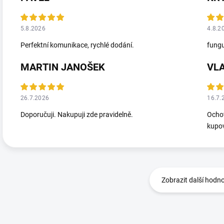
5.8.2026
4.8.2
Perfektní komunikace, rychlé dodání.
fungu
MARTIN JANOŠEK
VL
26.7.2026
16.7.
Doporučuji. Nakupuji zde pravidelně.
Ochot
kupov
Zobrazit další hodn