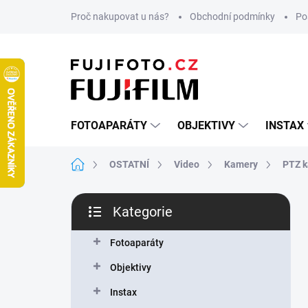
Přejít
Proč nakupovat u nás?
Obchodní podmínky
Po
na
obsah
FOTOAPARÁTY
OBJEKTIVY
INSTAX
Domů
OSTATNÍ
Video
Kamery
PTZ 
P
Kategorie
o
Přeskočit
s
kategorie
t
Fotoaparáty
r
Objektivy
a
n
Instax
n