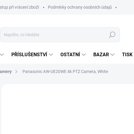
stup při vrácení zboží
Podmínky ochrany osobních údajů
Hledat
PŘÍSLUŠENSTVÍ
OSTATNÍ
BAZAR
TISK
kamery
Panasonic AW-UE20WE 4k PTZ Camera, White
50
41 
Měr
NA
cena
MOŽ