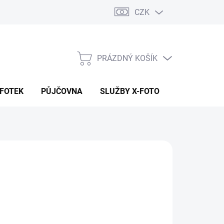
CZK
PRÁZDNÝ KOŠÍK
NÁKUPNÍ
KOŠÍK
 FOTEK
PŮJČOVNA
SLUŽBY X-FOTO
KONTAKTY
 490 Kč
727 Kč bez DPH
ná
 DOTAZ
:
NOSTI DORUČENÍ