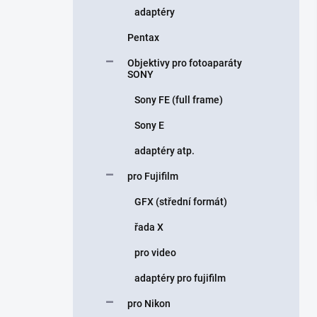
adaptéry
Pentax
Objektivy pro fotoaparáty
SONY
Sony FE (full frame)
Sony E
adaptéry atp.
pro Fujifilm
GFX (střední formát)
řada X
pro video
adaptéry pro fujifilm
pro Nikon