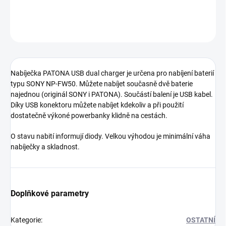
DETAILNÍ INFORMACE
ZEPTAT SE
HLÍDAT
Nabíječka PATONA USB dual charger je určena pro nabíjení baterií
typu SONY NP-FW50. Můžete nabíjet současně dvě baterie
najednou (originál SONY i PATONA). Součástí balení je USB kabel.
Díky USB konektoru můžete nabíjet kdekoliv a při použití
dostatečně výkoné powerbanky klidně na cestách.
O stavu nabití informují diody. Velkou výhodou je minimální váha
nabíječky a skladnost.
Doplňkové parametry
Kategorie
:
OSTATNÍ