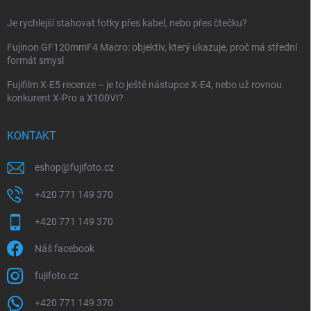
Je rychlejší stahovat fotky přes kabel, nebo přes čtečku?
Fujinon GF120mmF4 Macro: objektiv, který ukazuje, proč má střední
formát smysl
Fujifilm X-E5 recenze – je to ještě nástupce X-E4, nebo už rovnou
konkurent X-Pro a X100VI?
KONTAKT
eshop
@
fujifoto.cz
+420 771 149 370
+420 771 149 370
Náš facebook
fujifoto.cz
+420 771 149 370