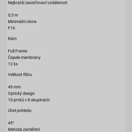
Nejkratší zaostřovací vzdálenost
0,5 m
Minimální clona
F16
Rám
Full Frame
Čepele membrány
12 ks
Velikost filtru
49 mm
Optický design
10 prvků v 8 skupinách
Úhel pohledu
45°
Metoda zaměření