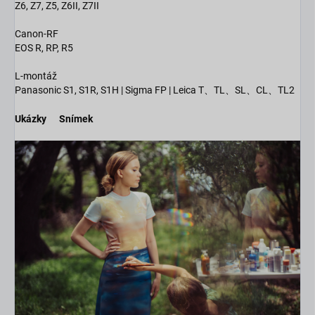
Z6, Z7, Z5, Z6II, Z7II
Canon-RF
EOS R, RP, R5
L-montáž
Panasonic S1, S1R, S1H |
Sigma FP |
Leica T、TL、SL、CL、TL2
Ukázky
Snímek