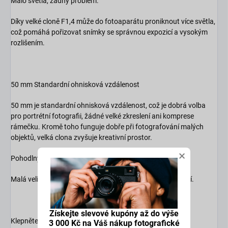
Málo světla, žádný problém.
Díky velké cloně F1,4 může do fotoaparátu proniknout více světla,
což pomáhá pořizovat snímky se správnou expozicí a vysokým
rozlišením.
50 mm Standardní ohnisková vzdálenost
50 mm je standardní ohnisková vzdálenost, což je dobrá volba
pro portrétní fotografii, žádné velké zkreslení ani komprese
rámečku. Kromě toho funguje dobře při fotografování malých
objektů, velká clona zvyšuje kreativní prostor.
×
Pohodlný dotek
Malá velikost, vyberte si ji prosím, až půjdete ven na focení.
Získejte slevové kupóny až do výše
Klepněte na Clona
3 000 Kč na Váš nákup fotografické