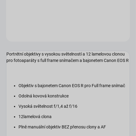
−
+
Přidat do košíku
DETAILNÍ INFORMACE
ZEPTAT SE
HLÍDAT
Portrétní objektivy s vysokou světelností a 12 lamelovou clonou
pro fotoaparáty s full frame snímačem a bajonetem Canon EOS R
Objektiv
s bajonetem Canon EOS R pro Full frame snímač
Odolná kovová konstrukce
Vysoká
světelnost
f/1,4 až f/16
12lamelová
c
lona
Plně manuální
objektiv
BEZ přenosu clony a AF