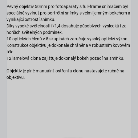
Pevný
objektiv
50mm pro fotoaparáty s full-frame snímačem byl
speciálně vyvinut pro portrétní snímky s velmi jemným bokehem a
vynikající ostrostí snímku.
Díky vysoké světelnosti f/1,4 dosahuje působivých výsledků i za
horších světelných podmínek.
10 optických členů v 8 skupinách zaručuje vysoký optický výkon.
Konstrukce objektivu je dokonale chráněna v robustním kovovém
těle.
12 lamelová
clona
zajišťuje dokonalý
bokeh
pozadí na smínku.
Objektiv
je plně manuální, ostření a clonu nastavujete ručně na
objektivu.