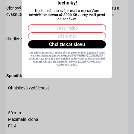
techniky!
Clonový kroužek je odstupňován se správnou mírou odporu a
Nechte nám tu svůj e-mail a my se Vám
cvaknutí, přičemž značky na tečkách jsou od f/1,4 do f/16.
odvděčíme
slevou až 3000 Kč
z ceny Vaší první
objednávky.
Hladký zaostřovací kroužek
Chci získat slevu
Odesláním formuláře souhlasíte se
zpracováním osobních údajů
a se zasíláním našich inspirativních newsletterů. Z odběru se
můžete kdykoliv odhlásit v patičce každého z e-mailů. Minimální
hodnota nákupu pro uplatnění slevy je závislá na výši slevy
využitého kupónu.
Specifikace objektivu
Ohnisková vzdálenost
50 mm
Maximální clona
F1.4