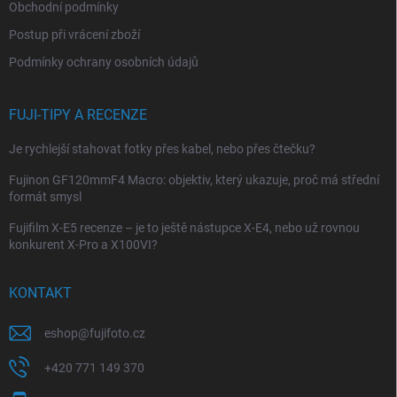
Obchodní podmínky
Postup při vrácení zboží
Podmínky ochrany osobních údajů
FUJI-TIPY A RECENZE
Je rychlejší stahovat fotky přes kabel, nebo přes čtečku?
Fujinon GF120mmF4 Macro: objektiv, který ukazuje, proč má střední
formát smysl
Fujifilm X-E5 recenze – je to ještě nástupce X-E4, nebo už rovnou
konkurent X-Pro a X100VI?
KONTAKT
eshop
@
fujifoto.cz
+420 771 149 370