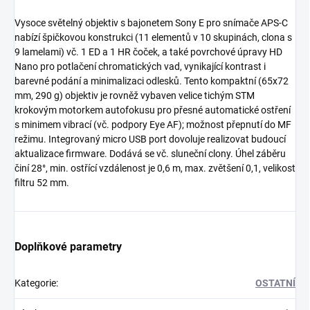
Vysoce světelný objektiv s bajonetem Sony E pro snímače APS-C
nabízí špičkovou konstrukci (11 elementů v 10 skupinách, clona s
9 lamelami) vč. 1 ED a 1 HR čoček, a také povrchové úpravy HD
Nano pro potlačení chromatických vad, vynikající kontrast i
barevné podání a minimalizaci odlesků. Tento kompaktní (65x72
mm, 290 g) objektiv je rovněž vybaven velice tichým STM
krokovým motorkem autofokusu pro přesné automatické ostření
s minimem vibrací (vč. podpory Eye AF); možnost přepnutí do MF
režimu. Integrovaný micro USB port dovoluje realizovat budoucí
aktualizace firmware. Dodává se vč. sluneční clony. Úhel záběru
činí 28°, min. ostřící vzdálenost je 0,6 m, max. zvětšení 0,1, velikost
filtru 52 mm.
Doplňkové parametry
Kategorie
:
OSTATNÍ