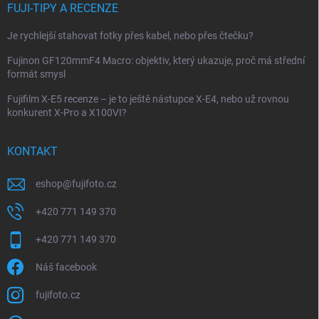
FUJI-TIPY A RECENZE
Je rychlejší stahovat fotky přes kabel, nebo přes čtečku?
Fujinon GF120mmF4 Macro: objektiv, který ukazuje, proč má střední
formát smysl
Fujifilm X-E5 recenze – je to ještě nástupce X-E4, nebo už rovnou
konkurent X-Pro a X100VI?
KONTAKT
eshop
@
fujifoto.cz
+420 771 149 370
+420 771 149 370
Náš facebook
fujifoto.cz