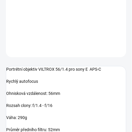
DORUČENÍ
−
+
Přidat do košíku
DETAILNÍ INFORMACE
ZEPTAT SE
HLÍDAT
Portrétní objektiv VILTROX 56/1.4 pro sony E APS-C
Rychlý autofocus
Ohnisková vzdálenost: 56mm
Rozsah clony: f/1.4 - f/16
Váha: 290g
Průměr předního filtru: 52mm