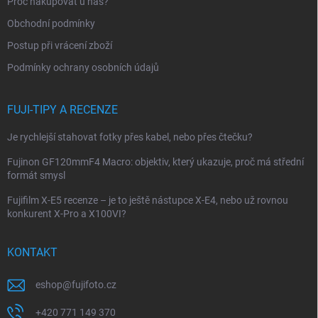
Proč nakupovat u nás?
í
Obchodní podmínky
Postup při vrácení zboží
Podmínky ochrany osobních údajů
FUJI-TIPY A RECENZE
Je rychlejší stahovat fotky přes kabel, nebo přes čtečku?
Fujinon GF120mmF4 Macro: objektiv, který ukazuje, proč má střední
formát smysl
Fujifilm X-E5 recenze – je to ještě nástupce X-E4, nebo už rovnou
konkurent X-Pro a X100VI?
KONTAKT
eshop
@
fujifoto.cz
+420 771 149 370