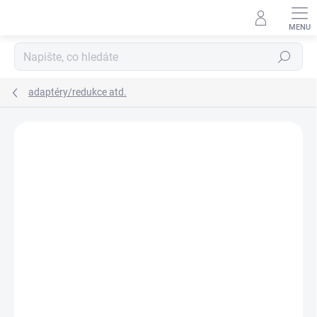
Přejít
na
obsah
Hledat
adaptéry/redukce atd.