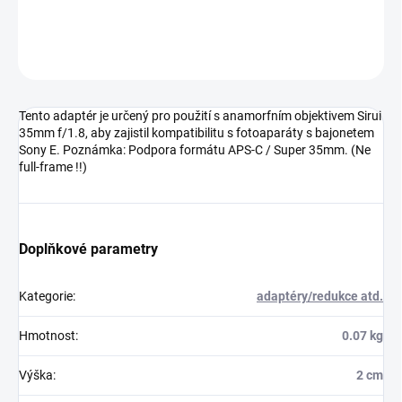
DETAILNÍ INFORMACE
ZEPTAT SE
HLÍDAT
Tento adaptér je určený pro použití s anamorfním objektivem Sirui
35mm f/1.8, aby zajistil kompatibilitu s fotoaparáty s bajonetem
Sony E. Poznámka: Podpora formátu APS-C / Super 35mm. (Ne
full-frame !!)
Doplňkové parametry
Kategorie
:
adaptéry/redukce atd.
Hmotnost
:
0.07 kg
Výška
:
2 cm