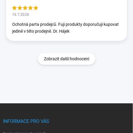
16.7.2026
Ochotná parta prodejců. Fuji produkty doporučuji kupovat
jedině v této prodejně. Dr. Hájek
Zobrazit další hodnocení
Z
á
p
INFORMACE PRO VÁS
a
t