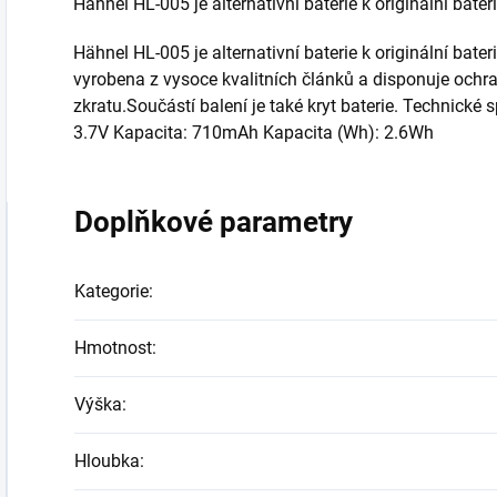
Hähnel HL-005 je alternativní baterie k originální bat
Hähnel HL-005 je alternativní baterie k originální bate
vyrobena z vysoce kvalitních článků a disponuje ochr
zkratu.Součástí balení je také kryt baterie. Technické s
3.7V Kapacita: 710mAh Kapacita (Wh): 2.6Wh
Doplňkové parametry
Kategorie
:
Hmotnost
:
Výška
:
Hloubka
: