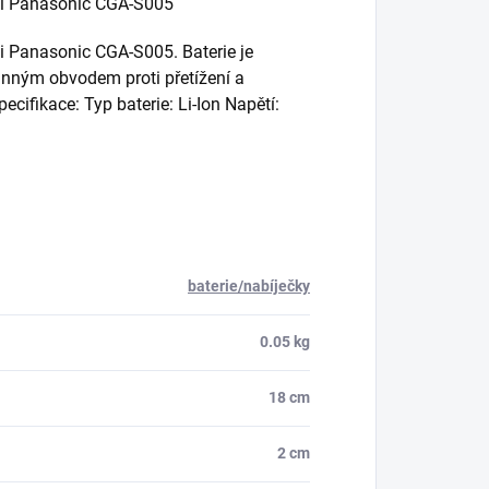
erii Panasonic CGA-S005
rii Panasonic CGA-S005. Baterie je
anným obvodem proti přetížení a
pecifikace: Typ baterie: Li-Ion Napětí:
baterie/nabíječky
0.05 kg
18 cm
2 cm