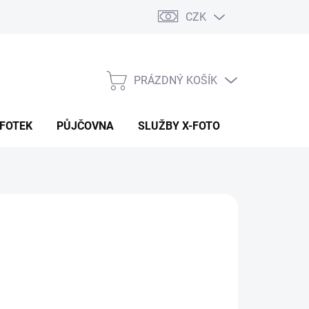
CZK
PRÁZDNÝ KOŠÍK
NÁKUPNÍ
KOŠÍK
 FOTEK
PŮJČOVNA
SLUŽBY X-FOTO
KONTAKTY
290 Kč
9 Kč
 Kč bez DPH
ná
LADEM NA PRODEJNĚ
:
EME DORUČIT
8.2026