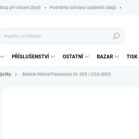
stup při vrácení zboží
Podmínky ochrany osobních údajů
Hledat
PŘÍSLUŠENSTVÍ
OSTATNÍ
BAZAR
TISK
íječky
Baterie Hähnel Panasonic HL-005 / CGA-S005
45
240
Měr
SK
cena
MŮŽ
DO:
11.