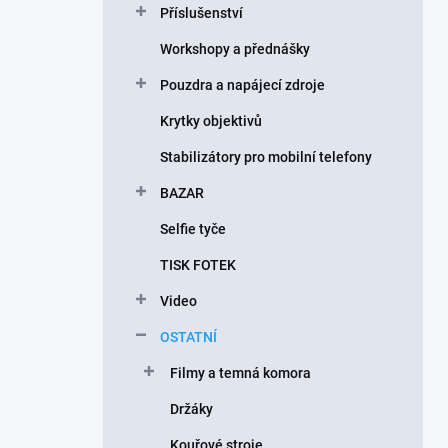
Příslušenství
í
p
Workshopy a přednášky
a
n
Pouzdra a napájecí zdroje
e
Krytky objektivů
l
Stabilizátory pro mobilní telefony
BAZAR
Selfie tyče
TISK FOTEK
Video
OSTATNÍ
Filmy a temná komora
Držáky
Kouřové stroje