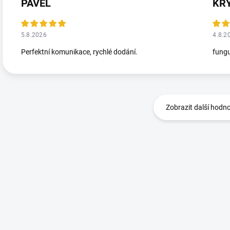
PAVEL
KR
5.8.2026
4.8.2
Perfektní komunikace, rychlé dodání.
fungu
Zobrazit další hodn