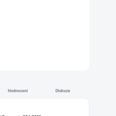
NOSTI DORUČENÍ
−
+
Přidat do košíku
ILNÍ INFORMACE
ZEPTAT SE
HLÍDAT
Hodnocení
Diskuze