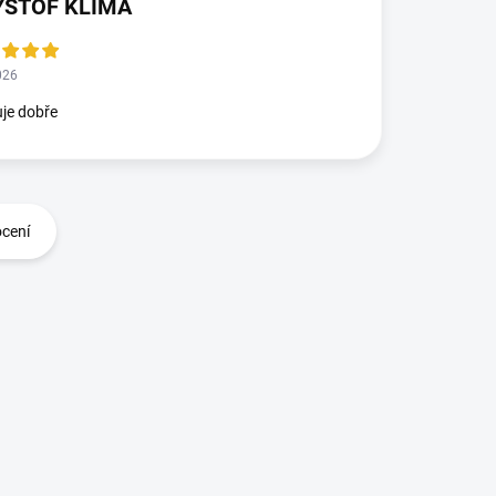
YSTOF KLIMA
026
je dobře
ocení