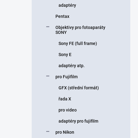
adaptéry
Pentax
Objektivy pro fotoaparáty
SONY
Sony FE (full frame)
Sony E
adaptéry atp.
pro Fujifilm
GFX (střední formát)
řada X
pro video
adaptéry pro fujifilm
pro Nikon