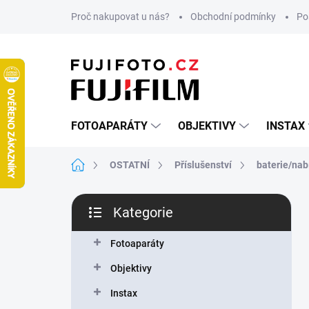
Přejít
Proč nakupovat u nás?
Obchodní podmínky
Po
na
obsah
FOTOAPARÁTY
OBJEKTIVY
INSTAX
Domů
OSTATNÍ
Příslušenství
baterie/nab
P
Kategorie
o
Přeskočit
s
kategorie
t
Fotoaparáty
r
Objektivy
a
n
Instax
n