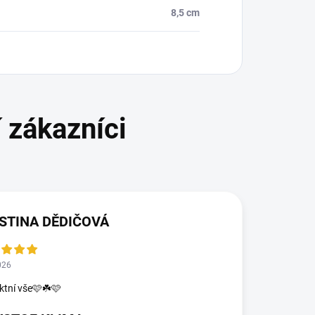
8,5 cm
STINA DĚDIČOVÁ
026
ktní vše🩷☘️🩷