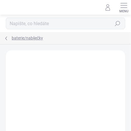
Přejít
na
obsah
Hledat
baterie/nabíječky