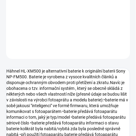
DORUČENÍ
−
+
Přidat do košíku
DETAILNÍ INFORMACE
ZEPTAT SE
HLÍDAT
Hähnel HL-XM500 je alternativní baterie k originální baterii Sony
NP-FM500. Baterie je vyrobena z vysoce kvalitních článků a
disponuje ochranným obvodem proti přetížení a zkratu.Navíc je
obohacena o tzv. informační systém , který se obecně skládá z
některých nebo všech vlastností níže (přesné údaje se budou lišit
v závislosti na výrobci fotoaprátu a modelu baterie):•baterie má v
sobě jakousi "inteligenci" ve formě firmwaru, která umožňuje
komunikovat s fotoaparátem •baterie předává fotoaparátu
informaci o tom, jaký je typ/model •baterie předává fotoaparátu
sériové číslo •baterie předává fotoaparátu informaci o stavu
baterie kolikrát byla nabitá/vybitá zda byla posledně správně
nabitá •při použití fotoaparátu baterie předává fotoaparátu