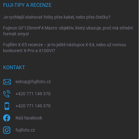
FUJI-TIPY A RECENZE
Je rychlejší stahovat fotky přes kabel, nebo přes čtečku?
Fujinon GF120mmF4 Macro: objektiv, který ukazuje, proč má střední
formát smysl
Fujifilm X-E5 recenze – je to ještě nástupce X-E4, nebo už rovnou
konkurent X-Pro a X100VI?
KONTAKT
eshop
@
fujifoto.cz
+420 771 149 370
+420 771 149 370
Náš facebook
fujifoto.cz