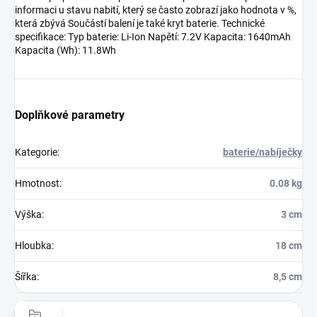
informaci u stavu nabití, který se často zobrazí jako hodnota v %,
která zbývá Součástí balení je také kryt baterie. Technické
specifikace: Typ baterie: Li-Ion Napětí: 7.2V Kapacita: 1640mAh
Kapacita (Wh): 11.8Wh
Doplňkové parametry
Kategorie
:
baterie/nabíječky
Hmotnost
:
0.08 kg
Výška
:
3 cm
Hloubka
:
18 cm
Šířka
:
8,5 cm