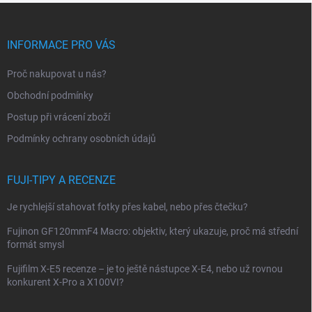
Z
á
p
INFORMACE PRO VÁS
a
t
Proč nakupovat u nás?
í
Obchodní podmínky
Postup při vrácení zboží
Podmínky ochrany osobních údajů
FUJI-TIPY A RECENZE
Je rychlejší stahovat fotky přes kabel, nebo přes čtečku?
Fujinon GF120mmF4 Macro: objektiv, který ukazuje, proč má střední
formát smysl
Fujifilm X-E5 recenze – je to ještě nástupce X-E4, nebo už rovnou
konkurent X-Pro a X100VI?