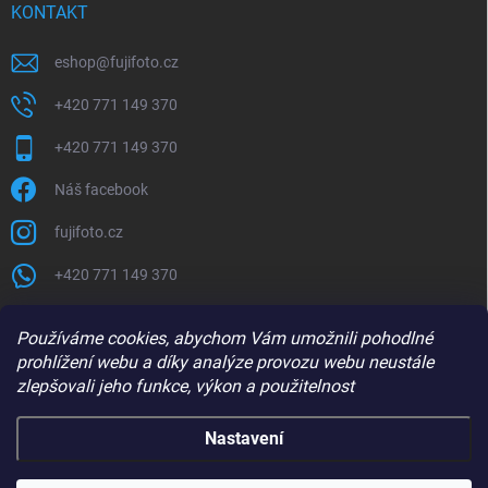
KONTAKT
eshop
@
fujifoto.cz
+420 771 149 370
+420 771 149 370
Náš facebook
fujifoto.cz
+420 771 149 370
PŘIJÍMÁME ONLINE PLATBY
Používáme cookies, abychom Vám umožnili pohodlné
prohlížení webu a díky analýze provozu webu neustále
zlepšovali jeho funkce, výkon a použitelnost
Nastavení