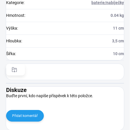
Kategorie
:
baterie/nabíječky
Hmotnost
:
0.04 kg
Výška
:
11 cm
Hloubka
:
3,5 cm
Šířka
:
10 cm
Diskuze
Buďte první, kdo napíše příspěvek k této položce.
Přidat komentář