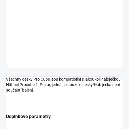
DORUČENÍ
−
+
Přidat do košíku
Přídavná deska pro nabíječku Procube 2 Twin
DETAILNÍ INFORMACE
ZEPTAT SE
HLÍDAT
Všechny desky Pro Cube jsou kompatibilní s jakoukoli nabíječkou
Hähnel Procube 2. Pozor, jedná se pouze o desky!Nabíječka není
součástí balení.
Doplňkové parametry