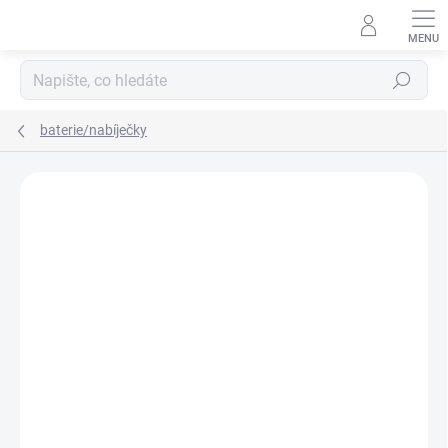
Přejít
na
obsah
Hledat
baterie/nabíječky