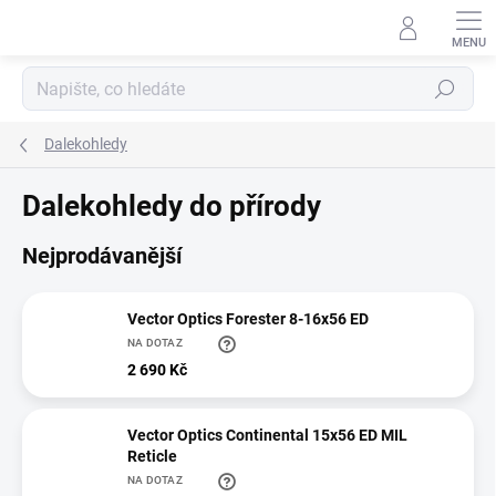
Přejít
na
obsah
Hledat
Dalekohledy
Dalekohledy do přírody
Nejprodávanější
Vector Optics Forester 8-16x56 ED
NA DOTAZ
2 690 Kč
Vector Optics Continental 15x56 ED MIL
Reticle
NA DOTAZ