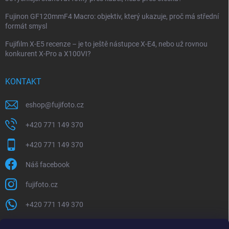
Fujinon GF120mmF4 Macro: objektiv, který ukazuje, proč má střední
formát smysl
Fujifilm X-E5 recenze – je to ještě nástupce X-E4, nebo už rovnou
konkurent X-Pro a X100VI?
KONTAKT
eshop
@
fujifoto.cz
+420 771 149 370
+420 771 149 370
Náš facebook
fujifoto.cz
+420 771 149 370