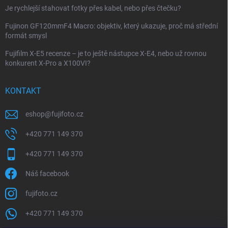
Je rychlejší stahovat fotky přes kabel, nebo přes čtečku?
Fujinon GF120mmF4 Macro: objektiv, který ukazuje, proč má střední
formát smysl
Fujifilm X-E5 recenze – je to ještě nástupce X-E4, nebo už rovnou
konkurent X-Pro a X100VI?
KONTAKT
eshop
@
fujifoto.cz
+420 771 149 370
+420 771 149 370
Náš facebook
fujifoto.cz
+420 771 149 370