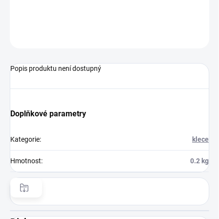
−
+
Přidat do košíku
ZEPTAT SE
HLÍDAT
Popis produktu není dostupný
Doplňkové parametry
Kategorie
:
klece
Hmotnost
:
0.2 kg