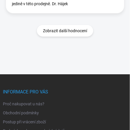
jedině v této prodejně. Dr. Hájek
Zobrazit další hodnocení
Z
á
p
INFORMACE PRO VÁS
a
t
Proč nakupovat u nás?
í
Obchodní podmínky
Postup při vrácení zboží