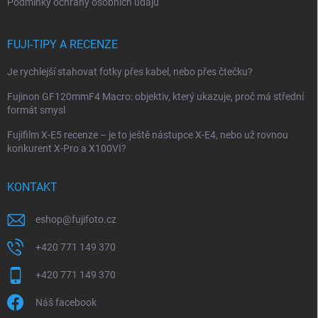
Podmínky ochrany osobních údajů
FUJI-TIPY A RECENZE
Je rychlejší stahovat fotky přes kabel, nebo přes čtečku?
Fujinon GF120mmF4 Macro: objektiv, který ukazuje, proč má střední
formát smysl
Fujifilm X-E5 recenze – je to ještě nástupce X-E4, nebo už rovnou
konkurent X-Pro a X100VI?
KONTAKT
eshop
@
fujifoto.cz
+420 771 149 370
+420 771 149 370
Náš facebook