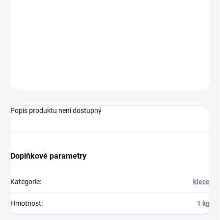
MOŽNOSTI
DORUČENÍ
−
+
Přidat do košíku
ZEPTAT SE
HLÍDAT
Popis produktu není dostupný
Doplňkové parametry
Kategorie
:
klece
Hmotnost
:
1 kg