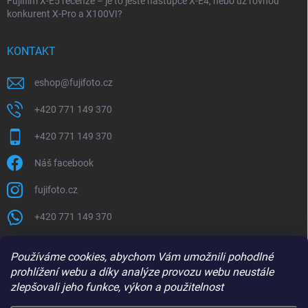
Fujifilm X-E5 recenze – je to ještě nástupce X-E4, nebo už rovnou
konkurent X-Pro a X100VI?
KONTAKT
eshop
@
fujifoto.cz
+420 771 149 370
+420 771 149 370
Náš facebook
fujifoto.cz
+420 771 149 370
PŘIJÍMÁME ONLINE PLATBY
Používáme cookies, abychom Vám umožnili pohodlné
prohlížení webu a díky analýze provozu webu neustále
zlepšovali jeho funkce, výkon a použitelnost